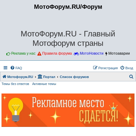
МотоФорум.RU/Форум
МотоФорум.RU - Главный
Мотофорум страны
Реклама у нас
Правила форума
МотоНовости
Мотоаварии
FAQ
Регистрация
Вход
Мотофорум.RU
Портал
Список форумов
Темы без ответов
Активные темы
о
и
с
к