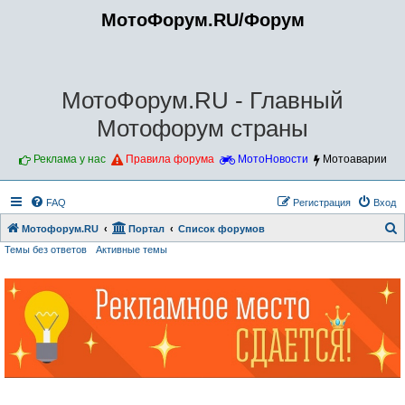
МотоФорум.RU/Форум
МотоФорум.RU - Главный
Мотофорум страны
Реклама у нас
Правила форума
МотоНовости
Мотоаварии
FAQ
Регистрация
Вход
Мотофорум.RU
Портал
Список форумов
Темы без ответов
Активные темы
о
и
с
к