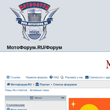
МотоФорум.RU/Форум
Ссылки
Правила форума
FAQ
Реклама у нас
Связаться с ад
Мотофорум.RU
Портал
Список форумов
Темы без ответов
Активные темы
Меню
Содержание
Мото новости