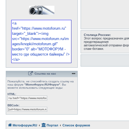
Столица России:
Этот вопрос предназначен дл
предотвращения
автоматической отправки фо
спам-ботами.
Ссылка на нас
Пожалуйста, не стесняйтесь создать ссылку на
наш форум
"МотоФорум.RU/Форум"
. Вы
можете использовать следующие коды:
HTML:
BBCode:
Мотофорум.RU
Портал
Список форумов