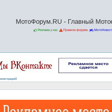
МотоФорум.RU - Главный Мото
Реклама у нас
Правила форума
МотоНовост
министрацией