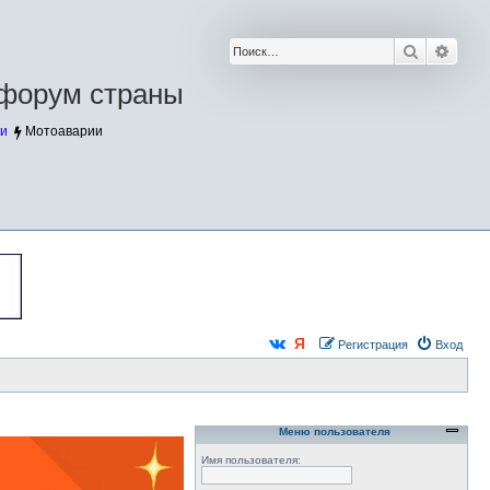
Поиск
Расш
форум страны
и
Мотоаварии
Регистрация
Вход
Меню пользователя
Имя пользователя: