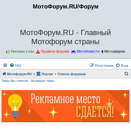
МотоФорум.RU/Форум
МотоФорум.RU - Главный
Мотофорум страны
Реклама у нас
Правила форума
МотоНовости
Мотоаварии
FAQ
Регистрация
Вход
Мотофорум.RU
Портал
Список форумов
Темы без ответов
Активные темы
о
и
с
к