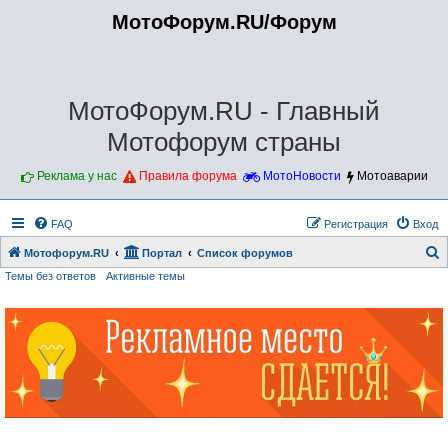
МотоФорум.RU/Форум
МотоФорум.RU - Главный
Мотофорум страны
Реклама у нас
Правила форума
МотоНовости
Мотоаварии
FAQ
Регистрация
Вход
Мотофорум.RU
Портал
Список форумов
Темы без ответов
Активные темы
о
и
с
к