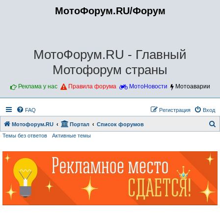
МотоФорум.RU/Форум
МотоФорум.RU - Главный
Мотофорум страны
Реклама у нас
Правила форума
МотоНовости
Мотоаварии
FAQ
Регистрация
Вход
Мотофорум.RU
Портал
Список форумов
Темы без ответов
Активные темы
о
и
с
к