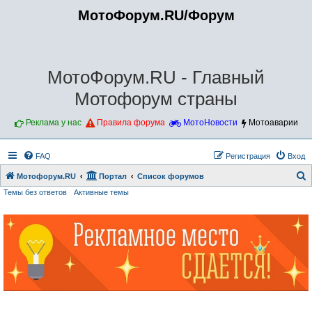
МотоФорум.RU/Форум
МотоФорум.RU - Главный
Мотофорум страны
Реклама у нас
Правила форума
МотоНовости
Мотоаварии
FAQ
Регистрация
Вход
Мотофорум.RU
Портал
Список форумов
Темы без ответов
Активные темы
о
и
с
к