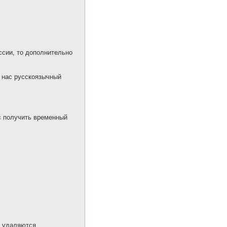
ссии, то дополнительно
у нас русскоязычный
нс получить временный
 удаляются.