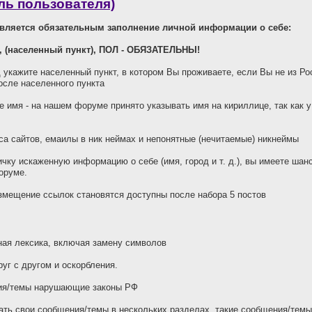
ль пользователя)
является обязательным заполнение личной информации о себе:
, (населенный пункт), ПОЛ - ОБЯЗАТЕЛЬНЫ!
д укажите населенный пункт, в котором Вы проживаете, если Вы не из Ро
осле населенного пункта
е имя - на нашем форуме принято указывать имя на кириллице, так как 
а сайтов, емаилы в ник неймах и непонятные (нечитаемые) никнеймы
чку искаженную информацию о себе (имя, город и т. д.), вы имеете ша
оруме.
змещение ссылок становятся доступны после набора 5 постов
ая лексика, включая замену символов
уг с другом и оскорбления.
я/темы нарушающие законы РФ
ть свои сообщения/темы в нескольких разделах, такие сообщения/темы