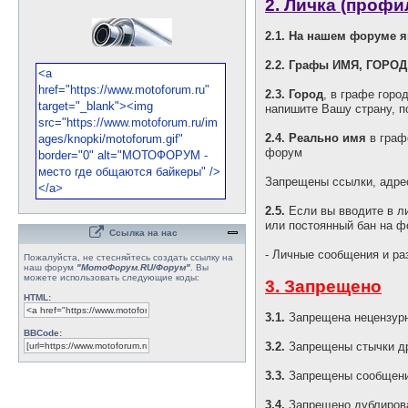
2. Личка (профи
2.1. На нашем форуме 
2.2. Графы ИМЯ, ГОРОД
2.3. Город
, в графе горо
напишите Вашу страну, п
2.4. Реально имя
в граф
форум
Запрещены ссылки, адрес
2.5.
Если вы вводите в ли
или постоянный бан на ф
Ссылка на нас
- Личные сообщения и ра
Пожалуйста, не стесняйтесь создать ссылку на
наш форум
"МотоФорум.RU/Форум"
. Вы
можете использовать следующие коды:
3. Запрещено
HTML:
3.1.
Запрещена нецензурн
BBCode:
3.2.
Запрещены стычки др
3.3.
Запрещены сообщени
3.4.
Запрещено дублирова