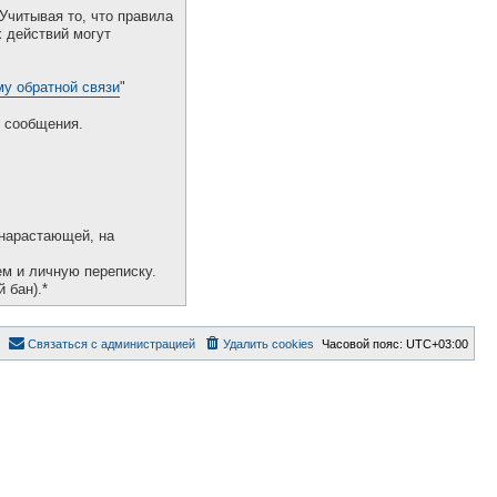
Учитывая то, что правила
 действий могут
у обратной связи
"
 сообщения.
 нарастающей, на
ем и личную переписку.
 бан).*
Связаться с администрацией
Удалить cookies
Часовой пояс:
UTC+03:00