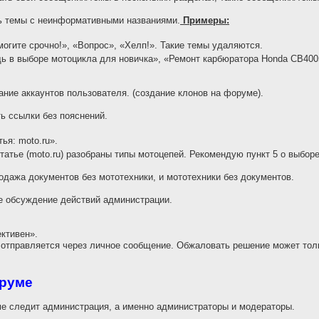
ь темы с неинформативными названиями.
Примеры:
огите срочно!», «Вопрос», «Хелп!». Такие темы удаляются.
 в выборе мотоцикла для новичка», «Ремонт карбюратора Honda CB400
ие аккаунтов пользователя. (создание клонов на форуме).
 ссылки без пояснений.
ья: moto.ru».
татье (moto.ru) разобраны типы мотоцепей. Рекомендую пункт 5 о выбор
дажа документов без мототехники, и мототехники без документов.
е обсуждение действий администрации.
ективен».
отправляется через личное сообщение. Обжаловать решение может толь
оруме
е следит администрация, а именно администраторы и модераторы.