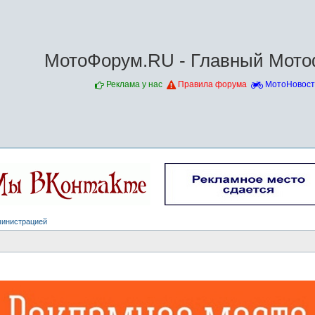
МотоФорум.RU - Главный Мото
Реклама у нас
Правила форума
МотоНовост
министрацией