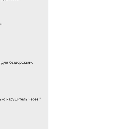
».
е для бездорожья».
ко нарушитель через "