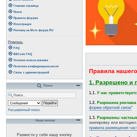
Главная страница
Поиск
Правила форума
Регистрация
Рекламу на Мото форум.RU
Помощь
FAQ
BBCode FAQ
Условия использования
Политика конфиденциальности
Правила нашего
Связь с администрацией
1. Разрешено и 
Поиск
1.1.
У нас приветствуе
1.2.
Разрешена реклама 
форма обратной связи
"
Расширенный поиск
1.3.
Разрешены частны
Наша кнопка
экипировку или мотоцик
правила размещения час
Размести у себя нашу кнопку