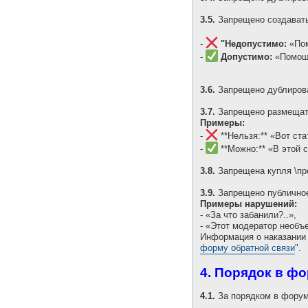
3.5.
Запрещено создават
-
"Недопустимо:
«Пом
-
Допустимо:
«Помощь
3.6.
Запрещено дублирован
3.7.
Запрещено размещать
Примеры:
-
**Нельзя:** «Вот стат
-
**Можно:** «В этой с
3.8.
Запрещена купля \про
3.9.
Запрещено публично
Примеры нарушений:
- «За что забанили?..»,
- «Этот модератор необъ
Информация о наказании 
форму обратной связи
".
4. Порядок в ф
4.1.
За порядком в форум