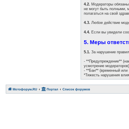
4.2.
Модераторы обязаны 
не могут быть полными, 
полагаться на свой здра
4.3.
Любое действие моде
4.4.
Если вы увидели соо
5. Меры ответс
5.1.
За нарушение правил
- **Предупреждение** (н
усмотрение модераторов)
- **Бан** (временный или
*Тяжесть нарушения влия
Мотофорум.RU
Портал
Список форумов