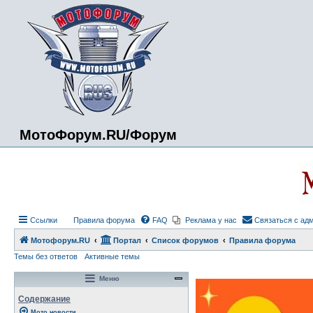
МотоФорум.RU/Форум
Ссылки
Правила форума
FAQ
Реклама у нас
Связаться с ад
Мотофорум.RU
Портал
Список форумов
Правила форума
Темы без ответов
Активные темы
Меню
Содержание
Мото новости