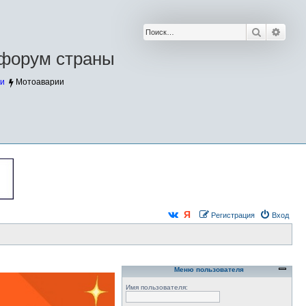
Поиск
Расш
форум страны
и
Мотоаварии
Регистрация
Вход
Меню пользователя
Имя пользователя: