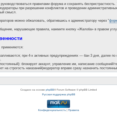
руководствоваться правилами форума и сохранять беспристрастность. 
модераторы при разрешении конфликтов и проведении административных
вый смысл.
раторов можно обжаловать, обратившись к администратору через "
форм
бщение, нарушающее правила, нажмите кнопку «Жалоба» в правом углу
твенности
 применяются:
акапливаются; при 4-х активных предупреждениях — бан 3 дня, далее по
.
 постоянный): блокирует аккаунт, управление им, написание сообщений/т
ет на строгость наказаний(модератор вправе сразу назначить постоянный
Создано на основе
phpBB
® Forum Software © phpBB Limited
Русская поддержка phpBB
Конфиденциальность
|
Правила