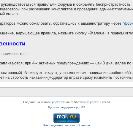
руководствоваться правилами форума и сохранять беспристрастность. 
модераторы при разрешении конфликтов и проведении административных
вый смысл.
раторов можно обжаловать, обратившись к администратору через "
форм
бщение, нарушающее правила, нажмите кнопку «Жалоба» в правом углу
твенности
 применяются:
акапливаются; при 4-х активных предупреждениях — бан 3 дня, далее по
.
 постоянный): блокирует аккаунт, управление им, написание сообщений/т
ет на строгость наказаний(модератор вправе сразу назначить постоянный
Создано на основе
phpBB
® Forum Software © phpBB Limited
Русская поддержка phpBB
Конфиденциальность
|
Правила