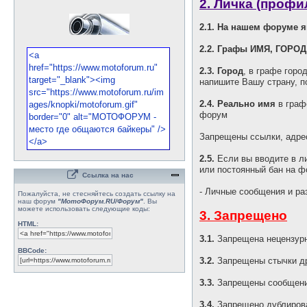
2. Личка (профи
2.1. На нашем форуме 
2.2. Графы ИМЯ, ГОРОД
2.3. Город
, в графе горо
напишите Вашу страну, п
2.4. Реально имя
в граф
форум
Запрещены ссылки, адрес
2.5.
Если вы вводите в ли
или постоянный бан на ф
Ссылка на нас
- Личные сообщения и ра
Пожалуйста, не стесняйтесь создать ссылку на
наш форум
"МотоФорум.RU/Форум"
. Вы
можете использовать следующие коды:
3. Запрещено
HTML:
3.1.
Запрещена нецензурн
BBCode:
3.2.
Запрещены стычки др
3.3.
Запрещены сообщени
3.4.
Запрещено дублирова