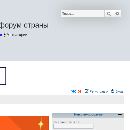
Поиск
Расш
форум страны
и
Мотоаварии
Регистрация
Вход
Меню пользователя
Имя пользователя: