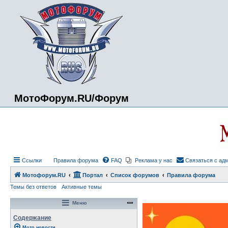
МотоФорум.RU/Форум
Ссылки
Правила форума
FAQ
Реклама у нас
Связаться с ад
Мотофорум.RU
Портал
Список форумов
Правила форума
Темы без ответов
Активные темы
Меню
Содержание
Мото новости