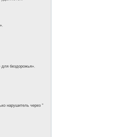
».
е для бездорожья».
ко нарушитель через "