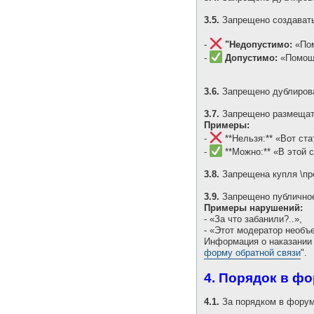
3.5.
Запрещено создават
-
"Недопустимо:
«Пом
-
Допустимо:
«Помощь
3.6.
Запрещено дублирован
3.7.
Запрещено размещать
Примеры:
-
**Нельзя:** «Вот стат
-
**Можно:** «В этой с
3.8.
Запрещена купля \про
3.9.
Запрещено публично
Примеры нарушений:
- «За что забанили?..»,
- «Этот модератор необъ
Информация о наказании 
форму обратной связи
".
4. Порядок в ф
4.1.
За порядком в форум