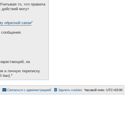
Учитывая то, что правила
 действий могут
у обратной связи
"
 сообщения.
 нарастающей, на
ем и личную переписку.
 бан).*
Связаться с администрацией
Удалить cookies
Часовой пояс:
UTC+03:00