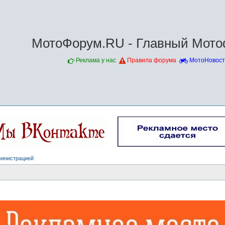
МотоФорум.RU - Главный Мото
Реклама у нас
Правила форума
МотоНовост
министрацией