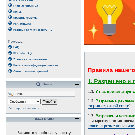
Главная страница
Поиск
Правила форума
Регистрация
Рекламу на Мото форум.RU
Помощь
FAQ
BBCode FAQ
Условия использования
Политика конфиденциальности
Правила нашего
Связь с администрацией
1. Разрешено и 
Поиск
1.1.
У нас приветствуе
1.2.
Разрешена реклама 
форма обратной связи
"
Расширенный поиск
1.3.
Разрешены частны
Наша кнопка
экипировку или мотоцик
правила размещения час
Размести у себя нашу кнопку