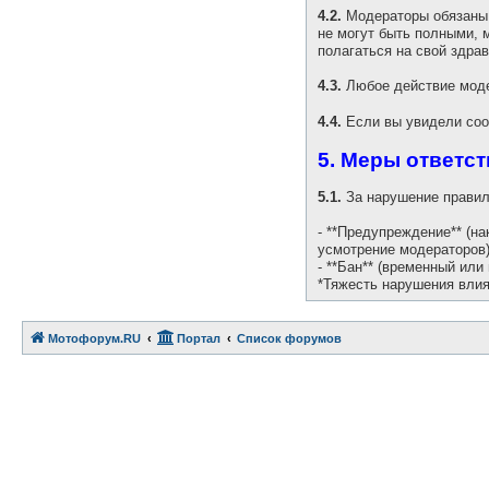
4.2.
Модераторы обязаны 
не могут быть полными, 
полагаться на свой здра
4.3.
Любое действие моде
4.4.
Если вы увидели соо
5. Меры ответс
5.1.
За нарушение правил
- **Предупреждение** (н
усмотрение модераторов)
- **Бан** (временный или
*Тяжесть нарушения влия
Мотофорум.RU
Портал
Список форумов