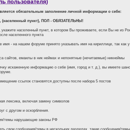
ль пользователя)
является обязательным заполнение личной информации о себе:
, (населенный пункт), ПОЛ - ОБЯЗАТЕЛЬНЫ!
д укажите населенный пункт, в котором Вы проживаете, если Вы не из Ро
осле населенного пункта
е имя - на нашем форуме принято указывать имя на кириллице, так как 
а сайтов, емаилы в ник неймах и непонятные (нечитаемые) никнеймы
чку искаженную информацию о себе (имя, город и т. д.), вы имеете ша
оруме.
змещение ссылок становятся доступны после набора 5 постов
ая лексика, включая замену символов
уг с другом и оскорбления.
я/темы нарушающие законы РФ
ть свои сообщения/темы в нескольких разделах, такие сообщения/темы