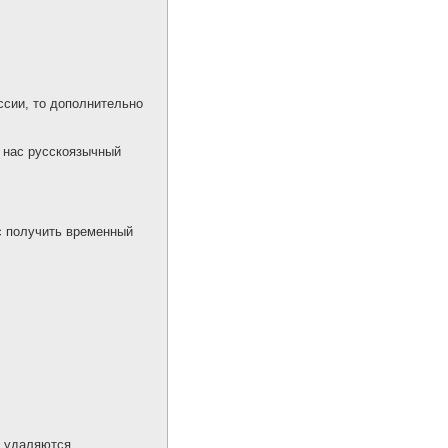
ссии, то дополнительно
у нас русскоязычный
нс получить временный
 удаляются.