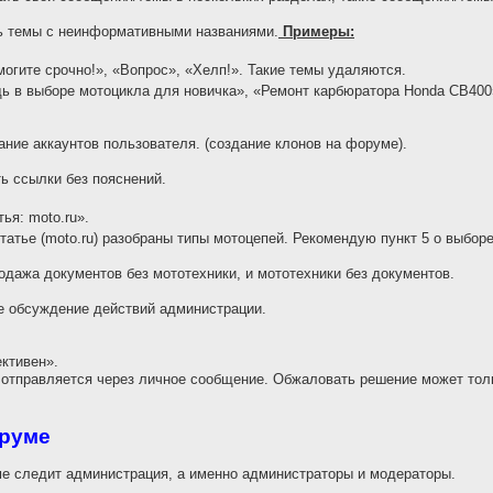
ь темы с неинформативными названиями.
Примеры:
огите срочно!», «Вопрос», «Хелп!». Такие темы удаляются.
 в выборе мотоцикла для новичка», «Ремонт карбюратора Honda CB400
ие аккаунтов пользователя. (создание клонов на форуме).
 ссылки без пояснений.
ья: moto.ru».
татье (moto.ru) разобраны типы мотоцепей. Рекомендую пункт 5 о выбор
дажа документов без мототехники, и мототехники без документов.
е обсуждение действий администрации.
ективен».
отправляется через личное сообщение. Обжаловать решение может толь
оруме
е следит администрация, а именно администраторы и модераторы.