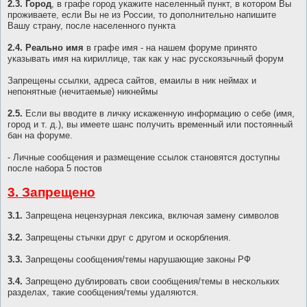
2.3. Город
, в графе город укажите населенный пункт, в котором Вы
проживаете, если Вы не из России, то дополнительно напишите
Вашу страну, после населенного пункта
2.4. Реально имя
в графе имя - на нашем форуме принято
указывать имя на кириллице, так как у нас русскоязычный форум
Запрещены ссылки, адреса сайтов, емаилы в ник неймах и
непонятные (нечитаемые) никнеймы
2.5.
Если вы вводите в личку искаженную информацию о себе (имя,
город и т. д.), вы имеете шанс получить временный или постоянный
бан на форуме.
- Личные сообщения и размещение ссылок становятся доступны
после набора 5 постов
3. Запрещено
3.1.
Запрещена нецензурная лексика, включая замену символов
3.2.
Запрещены стычки друг с другом и оскорбления.
3.3.
Запрещены сообщения/темы нарушающие законы РФ
3.4.
Запрещено дублировать свои сообщения/темы в нескольких
разделах, такие сообщения/темы удаляются.