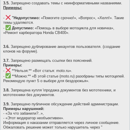
3.5.
Запрещено создавать темы с неинформативными названиями.
Примеры:
-
"Недопустимо:
«Помогите срочно!», «Вопрос», «Хелп!». Такие
темы удаляются.
-
Допустимо:
«Помощь в выборе мотоцикла для новичка»,
«Ремонт карбюратора Honda CB400».
3.6.
Запрещено дублирование аккаунтов пользователя. (создание
клонов на форуме).
3.7.
Запрещено размещать ссылки без пояснений.
Примеры:
-
**Нельзя:** «Вот статья: moto.ru».
-
**Можно:** «В этой статье (moto.ru) разобраны типы мотоцепей.
Рекомендую пункт 5 о выборе для бездорожья».
3.8.
Запрещена купля \продажа документов без мототехники, и
мототехники без документов.
3.9.
Запрещено публичное обсуждение действий администрации.
Примеры нарушений:
- «За что забанили?..»,
- «Этот модератор необъективен».
Информация о наказании отправляется через личное сообщение.
Обжаловать решение может только нарушитель через "