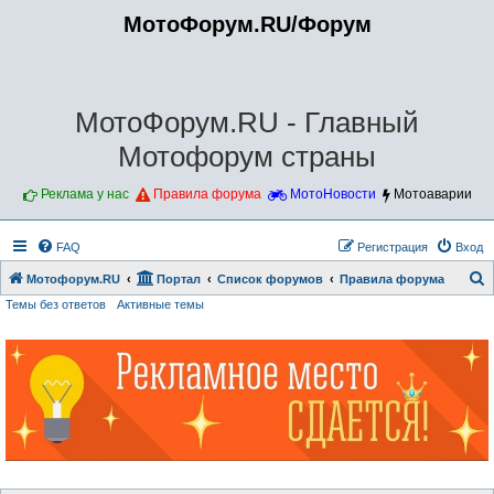
МотоФорум.RU/Форум
МотоФорум.RU - Главный
Мотофорум страны
Реклама у нас
Правила форума
МотоНовости
Мотоаварии
FAQ
Регистрация
Вход
Мотофорум.RU
Портал
Список форумов
Правила форума
Темы без ответов
Активные темы
о
и
с
к