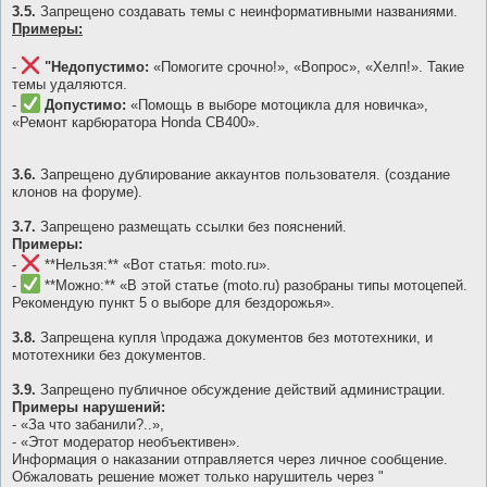
3.5.
Запрещено создавать темы с неинформативными названиями.
Примеры:
-
"Недопустимо:
«Помогите срочно!», «Вопрос», «Хелп!». Такие
темы удаляются.
-
Допустимо:
«Помощь в выборе мотоцикла для новичка»,
«Ремонт карбюратора Honda CB400».
3.6.
Запрещено дублирование аккаунтов пользователя. (создание
клонов на форуме).
3.7.
Запрещено размещать ссылки без пояснений.
Примеры:
-
**Нельзя:** «Вот статья: moto.ru».
-
**Можно:** «В этой статье (moto.ru) разобраны типы мотоцепей.
Рекомендую пункт 5 о выборе для бездорожья».
3.8.
Запрещена купля \продажа документов без мототехники, и
мототехники без документов.
3.9.
Запрещено публичное обсуждение действий администрации.
Примеры нарушений:
- «За что забанили?..»,
- «Этот модератор необъективен».
Информация о наказании отправляется через личное сообщение.
Обжаловать решение может только нарушитель через "