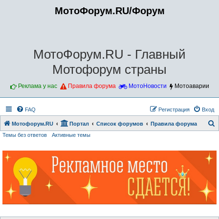
МотоФорум.RU/Форум
МотоФорум.RU - Главный
Мотофорум страны
Реклама у нас
Правила форума
МотоНовости
Мотоаварии
FAQ
Регистрация
Вход
Мотофорум.RU
Портал
Список форумов
Правила форума
Темы без ответов
Активные темы
о
и
с
к