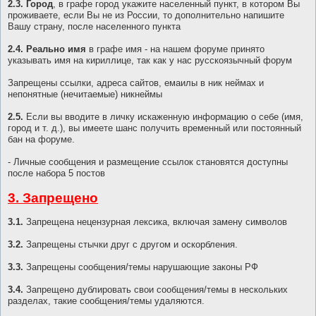
2.3. Город
, в графе город укажите населенный пункт, в котором Вы
проживаете, если Вы не из России, то дополнительно напишите
Вашу страну, после населенного пункта
2.4. Реально имя
в графе имя - на нашем форуме принято
указывать имя на кириллице, так как у нас русскоязычный форум
Запрещены ссылки, адреса сайтов, емаилы в ник неймах и
непонятные (нечитаемые) никнеймы
2.5.
Если вы вводите в личку искаженную информацию о себе (имя,
город и т. д.), вы имеете шанс получить временный или постоянный
бан на форуме.
- Личные сообщения и размещение ссылок становятся доступны
после набора 5 постов
3. Запрещено
3.1.
Запрещена нецензурная лексика, включая замену символов
3.2.
Запрещены стычки друг с другом и оскорбления.
3.3.
Запрещены сообщения/темы нарушающие законы РФ
3.4.
Запрещено дублировать свои сообщения/темы в нескольких
разделах, такие сообщения/темы удаляются.