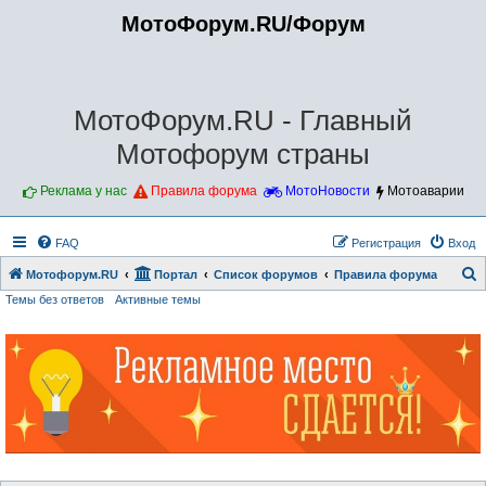
МотоФорум.RU/Форум
МотоФорум.RU - Главный
Мотофорум страны
Реклама у нас
Правила форума
МотоНовости
Мотоаварии
FAQ
Регистрация
Вход
Мотофорум.RU
Портал
Список форумов
Правила форума
Темы без ответов
Активные темы
о
и
с
к