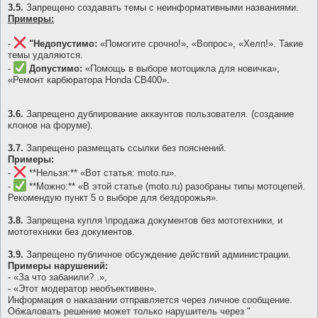
3.5.
Запрещено создавать темы с неинформативными названиями.
Примеры:
-
"Недопустимо:
«Помогите срочно!», «Вопрос», «Хелп!». Такие
темы удаляются.
-
Допустимо:
«Помощь в выборе мотоцикла для новичка»,
«Ремонт карбюратора Honda CB400».
3.6.
Запрещено дублирование аккаунтов пользователя. (создание
клонов на форуме).
3.7.
Запрещено размещать ссылки без пояснений.
Примеры:
-
**Нельзя:** «Вот статья: moto.ru».
-
**Можно:** «В этой статье (moto.ru) разобраны типы мотоцепей.
Рекомендую пункт 5 о выборе для бездорожья».
3.8.
Запрещена купля \продажа документов без мототехники, и
мототехники без документов.
3.9.
Запрещено публичное обсуждение действий администрации.
Примеры нарушений:
- «За что забанили?..»,
- «Этот модератор необъективен».
Информация о наказании отправляется через личное сообщение.
Обжаловать решение может только нарушитель через "