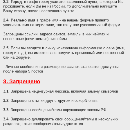
2.3. Город
, в графе город укажите населенный пункт, в котором Вы
проживаете, если Вы не из России, то дополнительно напишите
Вашу страну, после населенного пункта
2.4. Реально имя
в графе имя - на нашем форуме принято
указывать имя на кириллице, так как у нас русскоязычный форум
Запрещены ссылки, адреса сайтов, емаилы в ник неймах и
непонятные (нечитаемые) никнеймы
2.5.
Если вы вводите в личку искаженную информацию о себе (имя,
город и т. д.), вы имеете шанс получить временный или постоянный
бан на форуме.
- Личные сообщения и размещение ссылок становятся доступны
после набора 5 постов
3. Запрещено
3.1.
Запрещена нецензурная лексика, включая замену символов
3.2.
Запрещены стычки друг с другом и оскорбления.
3.3.
Запрещены сообщения/темы нарушающие законы РФ
3.4.
Запрещено дублировать свои сообщения/темы в нескольких
разделах, такие сообщения/темы удаляются.