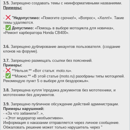
3.5.
Запрещено создавать темы с неинформативными названиями.
Примеры:
-
"Недопустимо:
«Помогите срочно!», «Вопрос», «Хелп!». Такие
темы удаляются.
-
Допустимо:
«Помощь в выборе мотоцикла для новичка»,
«Ремонт карбюратора Honda CB400».
3.6.
Запрещено дублирование аккаунтов пользователя. (создание
клонов на форуме).
3.7.
Запрещено размещать ссылки без пояснений.
Примеры:
-
**Нельзя:** «Вот статья: moto.ru».
-
**Можно:** «В этой статье (moto.ru) разобраны типы мотоцепей.
Рекомендую пункт 5 о выборе для бездорожья».
3.8.
Запрещена купля \продажа документов без мототехники, и
мототехники без документов.
3.9.
Запрещено публичное обсуждение действий администрации.
Примеры нарушений:
- «За что забанили?..»,
- «Этот модератор необъективен».
Информация о наказании отправляется через личное сообщение.
Обжаловать решение может только нарушитель через "