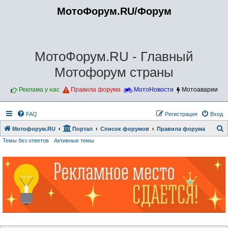
МотоФорум.RU/Форум
МотоФорум.RU - Главный
Мотофорум страны
Реклама у нас
Правила форума
МотоНовости
Мотоаварии
FAQ
Регистрация
Вход
Мотофорум.RU
Портал
Список форумов
Правила форума
Темы без ответов
Активные темы
о
и
с
к