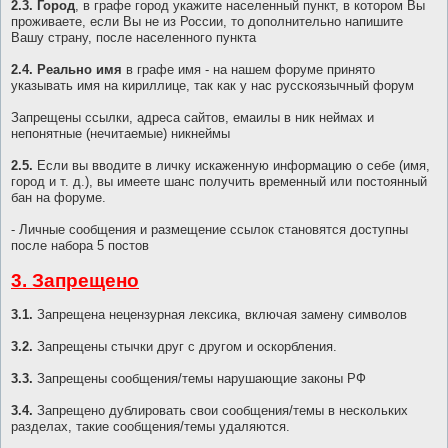
2.3. Город
, в графе город укажите населенный пункт, в котором Вы
проживаете, если Вы не из России, то дополнительно напишите
Вашу страну, после населенного пункта
2.4. Реально имя
в графе имя - на нашем форуме принято
указывать имя на кириллице, так как у нас русскоязычный форум
Запрещены ссылки, адреса сайтов, емаилы в ник неймах и
непонятные (нечитаемые) никнеймы
2.5.
Если вы вводите в личку искаженную информацию о себе (имя,
город и т. д.), вы имеете шанс получить временный или постоянный
бан на форуме.
- Личные сообщения и размещение ссылок становятся доступны
после набора 5 постов
3. Запрещено
3.1.
Запрещена нецензурная лексика, включая замену символов
3.2.
Запрещены стычки друг с другом и оскорбления.
3.3.
Запрещены сообщения/темы нарушающие законы РФ
3.4.
Запрещено дублировать свои сообщения/темы в нескольких
разделах, такие сообщения/темы удаляются.