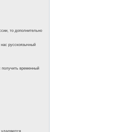
ссии, то дополнительно
у нас русскоязычный
нс получить временный
 удаляются.