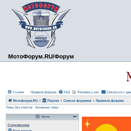
МотоФорум.RU/Форум
Ссылки
Правила форума
FAQ
Реклама у нас
Связаться с ад
Мотофорум.RU
Портал
Список форумов
Правила форума
Темы без ответов
Активные темы
Меню
Содержание
Мото новости