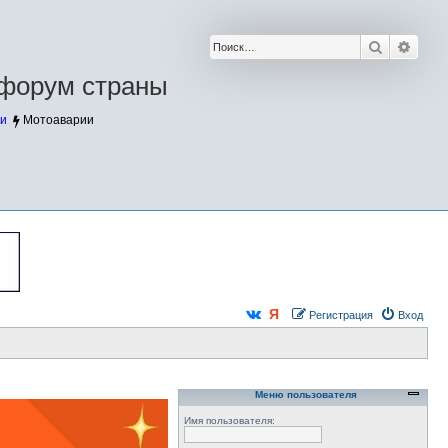
Поиск
Расш
форум страны
и
Мотоаварии
Регистрация
Вход
Меню пользователя
Имя пользователя: