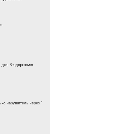
».
е для бездорожья».
ко нарушитель через "