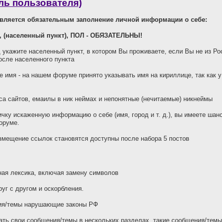
ль пользователя)
является обязательным заполнение личной информации о себе:
, (населенный пункт), ПОЛ - ОБЯЗАТЕЛЬНЫ!
д укажите населенный пункт, в котором Вы проживаете, если Вы не из Ро
осле населенного пункта
е имя - на нашем форуме принято указывать имя на кириллице, так как 
а сайтов, емаилы в ник неймах и непонятные (нечитаемые) никнеймы
чку искаженную информацию о себе (имя, город и т. д.), вы имеете ша
оруме.
змещение ссылок становятся доступны после набора 5 постов
ая лексика, включая замену символов
уг с другом и оскорбления.
я/темы нарушающие законы РФ
ть свои сообщения/темы в нескольких разделах, такие сообщения/темы