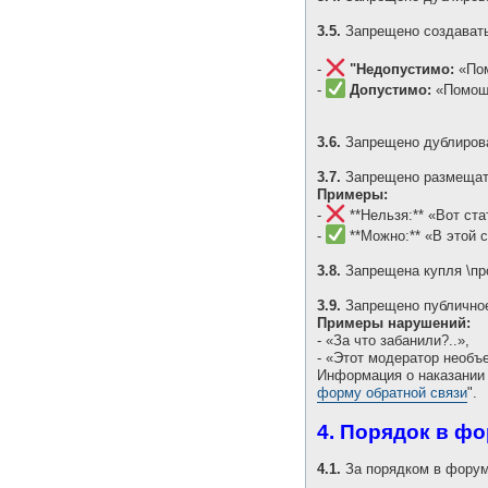
3.5.
Запрещено создават
-
"Недопустимо:
«Пом
-
Допустимо:
«Помощь
3.6.
Запрещено дублирован
3.7.
Запрещено размещать
Примеры:
-
**Нельзя:** «Вот стат
-
**Можно:** «В этой с
3.8.
Запрещена купля \про
3.9.
Запрещено публично
Примеры нарушений:
- «За что забанили?..»,
- «Этот модератор необъ
Информация о наказании 
форму обратной связи
".
4. Порядок в ф
4.1.
За порядком в форум