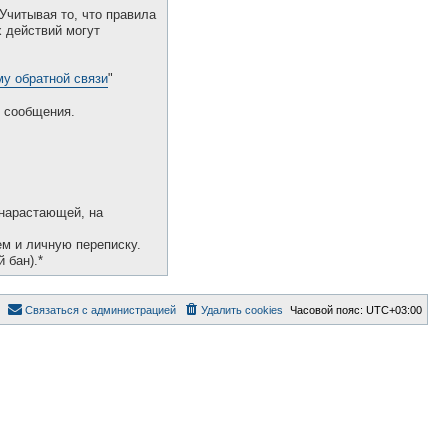
Учитывая то, что правила
 действий могут
у обратной связи
"
 сообщения.
 нарастающей, на
ем и личную переписку.
 бан).*
Связаться с администрацией
Удалить cookies
Часовой пояс:
UTC+03:00