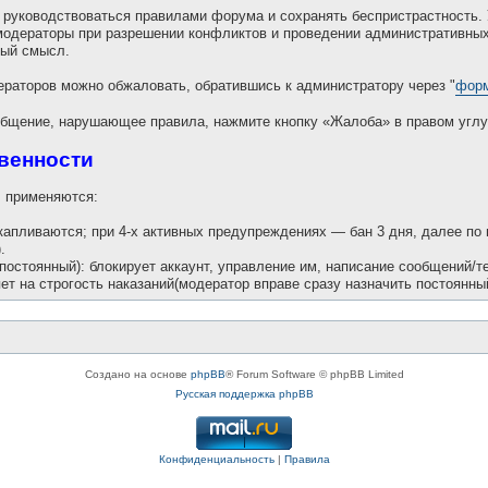
руководствоваться правилами форума и сохранять беспристрастность. 
модераторы при разрешении конфликтов и проведении административных
вый смысл.
раторов можно обжаловать, обратившись к администратору через "
форм
бщение, нарушающее правила, нажмите кнопку «Жалоба» в правом углу
твенности
 применяются:
акапливаются; при 4-х активных предупреждениях — бан 3 дня, далее по
.
 постоянный): блокирует аккаунт, управление им, написание сообщений/т
ет на строгость наказаний(модератор вправе сразу назначить постоянный
Создано на основе
phpBB
® Forum Software © phpBB Limited
Русская поддержка phpBB
Конфиденциальность
|
Правила