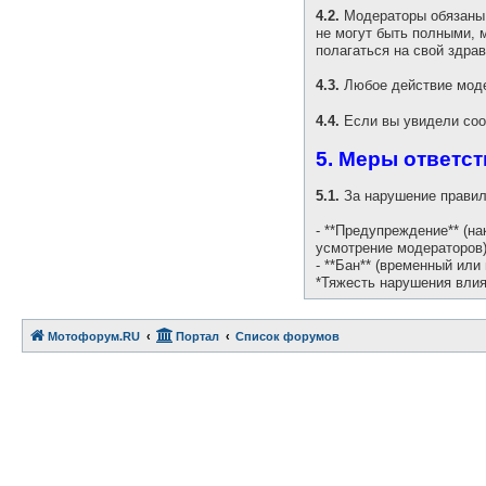
4.2.
Модераторы обязаны 
не могут быть полными, 
полагаться на свой здра
4.3.
Любое действие моде
4.4.
Если вы увидели соо
5. Меры ответс
5.1.
За нарушение правил
- **Предупреждение** (н
усмотрение модераторов)
- **Бан** (временный или
*Тяжесть нарушения влия
Мотофорум.RU
Портал
Список форумов