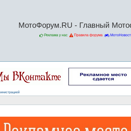
МотоФорум.RU - Главный Мото
Реклама у нас
Правила форума
МотоНовост
министрацией