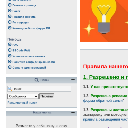
Главная страница
Поиск
Правила форума
Регистрация
Рекламу на Мото форум.RU
Помощь
FAQ
BBCode FAQ
Условия использования
Политика конфиденциальности
Правила нашего
Связь с администрацией
1. Разрешено и 
Поиск
1.1.
У нас приветствуе
1.2.
Разрешена реклама 
форма обратной связи
"
Расширенный поиск
1.3.
Разрешены частны
Наша кнопка
экипировку или мотоцик
правила размещения час
Размести у себя нашу кнопку