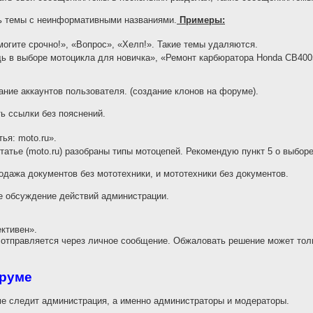
ь темы с неинформативными названиями.
Примеры:
огите срочно!», «Вопрос», «Хелп!». Такие темы удаляются.
 в выборе мотоцикла для новичка», «Ремонт карбюратора Honda CB400
ие аккаунтов пользователя. (создание клонов на форуме).
 ссылки без пояснений.
ья: moto.ru».
татье (moto.ru) разобраны типы мотоцепей. Рекомендую пункт 5 о выбор
дажа документов без мототехники, и мототехники без документов.
е обсуждение действий администрации.
ективен».
отправляется через личное сообщение. Обжаловать решение может толь
оруме
е следит администрация, а именно администраторы и модераторы.