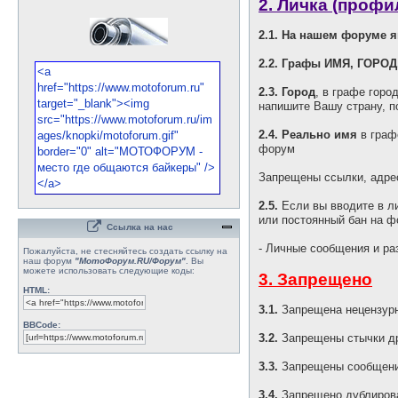
2. Личка (профи
2.1. На нашем форуме 
2.2. Графы ИМЯ, ГОРОД
2.3. Город
, в графе горо
напишите Вашу страну, п
2.4. Реально имя
в граф
форум
Запрещены ссылки, адрес
2.5.
Если вы вводите в ли
или постоянный бан на ф
Ссылка на нас
- Личные сообщения и ра
Пожалуйста, не стесняйтесь создать ссылку на
наш форум
"МотоФорум.RU/Форум"
. Вы
можете использовать следующие коды:
3. Запрещено
HTML:
3.1.
Запрещена нецензурн
BBCode:
3.2.
Запрещены стычки др
3.3.
Запрещены сообщени
3.4.
Запрещено дублирова