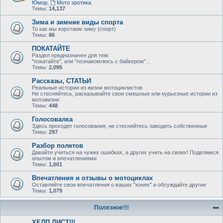
Юмор
,
Мото эротика
Темы:
14,137
Зима и зимние виды спорта
То как мы коротаем зиму (спорт)
Темы:
86
ПОКАТАЙТЕ
Раздел предназначен для тем:
"покатайте", или "познакомлюсь с байкером"...
Темы:
2,095
Рассказы, СТАТЬИ
Реальные истории из жизни мотоциклистов
Не стесняйтесь, расказывайте свои смешные или курьезные истории из
мотожизни
Темы:
448
Голосовалка
Здесь проходят голосования, не стесняйтесь заводить собственные
Темы:
297
Разбор полетов
Давайте учиться на чужих ошибках, а других учить на своих! Поделимся
опытом и впечатлениями
Темы:
1,601
Впечатления и отзывы о мотоциклах
Оставляйте свои впечатления о ваших "конях" и обсуждайте другие
Темы:
1,079
Полезное!!!
ХЕЛП ЛИСТ!!!