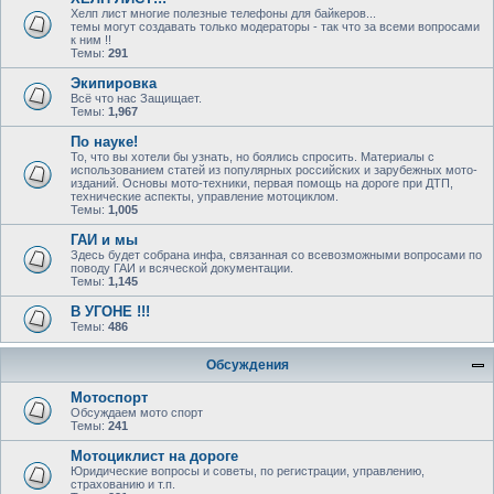
Хелп лист многие полезные телефоны для байкеров...
темы могут создавать только модераторы - так что за всеми вопросами
к ним !!
Темы:
291
Экипировка
Всё что нас Защищает.
Темы:
1,967
По науке!
То, что вы хотели бы узнать, но боялись спросить. Материалы с
использованием статей из популярных российских и зарубежных мото-
изданий. Основы мото-техники, первая помощь на дороге при ДТП,
технические аспекты, управление мотоциклом.
Темы:
1,005
ГАИ и мы
Здесь будет собрана инфа, связанная со всевозможными вопросами по
поводу ГАИ и всяческой документации.
Темы:
1,145
В УГОНЕ !!!
Темы:
486
Обсуждения
Мотоспорт
Обсуждаем мото спорт
Темы:
241
Мотоциклист на дороге
Юридические вопросы и советы, по регистрации, управлению,
страхованию и т.п.