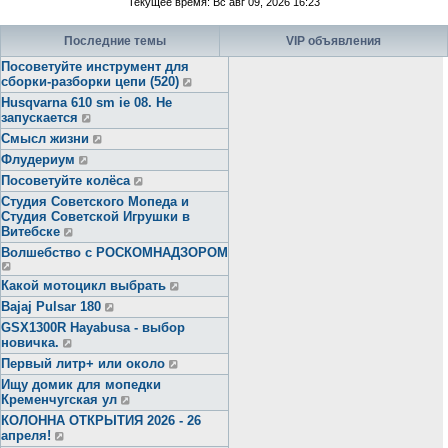
Текущее время: Вс авг 09, 2026 16:23
Последние темы
VIP объявления
Посоветуйте инструмент для
сборки-разборки цепи (520)
Husqvarna 610 sm ie 08. Не
запускается
Смысл жизни
Флудериум
Посоветуйте колёса
Студия Советского Мопеда и
Студия Советской Игрушки в
Витебске
Волшебство с РОСКОМНАДЗОРОМ
Какой мотоцикл выбрать
Bajaj Pulsar 180
GSX1300R Hayabusa - выбор
новичка.
Первый литр+ или около
Ищу домик для мопедки
Кременчугская ул
КОЛОННА ОТКРЫТИЯ 2026 - 26
апреля!