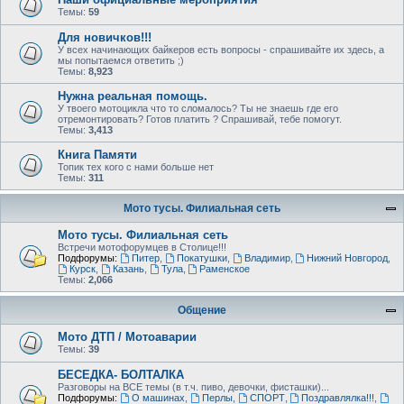
Темы:
59
Для новичков!!!
У всех начинающих байкеров есть вопросы - спрашивайте их здесь, а
мы попытаемся ответить ;)
Темы:
8,923
Нужна реальная помощь.
У твоего мотоцикла что то сломалось? Ты не знаешь где его
отремонтировать? Готов платить ? Спрашивай, тебе помогут.
Темы:
3,413
Книга Памяти
Топик тех кого с нами больше нет
Темы:
311
Мото тусы. Филиальная сеть
Мото тусы. Филиальная сеть
Встречи мотофорумцев в Столице!!!
Подфорумы:
Питер
,
Покатушки
,
Владимир
,
Нижний Новгород
,
Курск
,
Казань
,
Тула
,
Раменское
Темы:
2,066
Общение
Мото ДТП / Мотоаварии
Темы:
39
БЕСЕДКА- БОЛТАЛКА
Разговоры на ВСЕ темы (в т.ч. пиво, девочки, фисташки)...
Подфорумы:
О машинах
,
Перлы
,
СПОРТ
,
Поздравлялка!!!
,