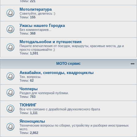
Темы:
221
Мотолитература
Советуйте, делитесь :)
Темы:
155
Ужасы нашего Городка
Без комментариев...
Темы:
368
Мотодальнобои и путешествия
Пишите впечатления от поездок, маршруты, красивые места, да и
просто спрашивайте ;)
Темы:
1,591
МОТО сервис
Аквабайки, снегоходы, квадроциклы
Тех. вопросы.
Темы:
62
Чопперы
Раздел для чопперной публики.
Темы:
783
ТЮНИНГ
Все что связано с доработкой двухколесного брата
Темы:
1,111
Японоциклы
Технические вопросы по сборке, устройству и разборке иностранных
мото.
Темы:
2,862