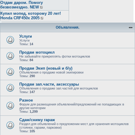
Отдам даром. Помогу
безвозмездно. NEW
Купил мопед, которому 20 лет!
Honda CRF450x 2005
Объявления.
Услуги
Услуги
Темы:
14
Продам мотоцикл
Не забывайте прикреплять фотки мотоциклов
Темы:
84
Продам Экип (новый и б/у)
Объявления о продаже новой экипировки
Темы:
290
Продам зап.части, аксессуары
Объявления о продаже зап.частей для мотоциклов
Темы:
147
Разное
Форум для размещения объявлений/предложений не попадающих в
другие категории
Темы:
1,299
Сдам/сниму гараж
Раздел для объявлений о предложении мест для хранения мотоциклов
(стоянки, гаражи, парковки)
Темы:
105