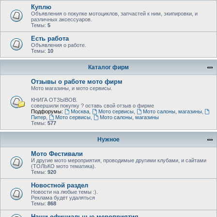
Куплю
Объявления о покупке мотоциклов, запчастей к ним, экипировки, и
различных аксессуаров.
Темы:
5
Есть работа
Объявления о работе.
Темы:
10
Каталог фирм
Отзывы о работе мото фирм
Мото магазины, и мото сервисы.
КНИГА ОТЗЫВОВ.
совершили покупку ? оставь свой отзыв о фирме
Подфорумы:
Москва
,
Мото сервисы
,
Мото салоны, магазины
,
Питер
,
Мото сервисы
,
Мото салоны, магазины
Темы:
577
Нужное
Мото Фестивали
И другие мото мероприятия, проводимые другими клубами, и сайтами
(ТОЛЬКО мото тематика).
Темы:
920
Новостной раздел
Новости на любые темы :).
Реклама будет удаляться
Темы:
868
Наши официальные мероприятия