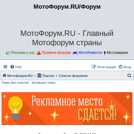
МотоФорум.RU/Форум
МотоФорум.RU - Главный
Мотофорум страны
Реклама у нас
Правила форума
МотоНовости
Мотоаварии
FAQ
Регистрация
Вход
Мотофорум.RU
Портал
Список форумов
Темы без ответов
Активные темы
о
и
с
к