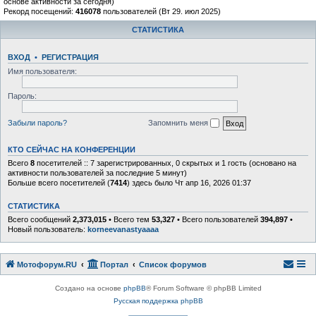
основе активности за сегодня)
Рекорд посещений:
416078
пользователей (Вт 29. июл 2025)
СТАТИСТИКА
ВХОД
•
РЕГИСТРАЦИЯ
Имя пользователя:
Пароль:
Забыли пароль?
Запомнить меня
КТО СЕЙЧАС НА КОНФЕРЕНЦИИ
Всего
8
посетителей :: 7 зарегистрированных, 0 скрытых и 1 гость (основано на
активности пользователей за последние 5 минут)
Больше всего посетителей (
7414
) здесь было Чт апр 16, 2026 01:37
СТАТИСТИКА
Всего сообщений
2,373,015
• Всего тем
53,327
• Всего пользователей
394,897
•
Новый пользователь:
korneevanastyaaaa
Мотофорум.RU
Портал
Список форумов
Создано на основе
phpBB
® Forum Software © phpBB Limited
Русская поддержка phpBB