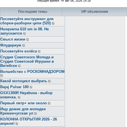
Текущее время: Чт авг 06, 2026 14:18
Последние темы
VIP объявления
Посоветуйте инструмент для
сборки-разборки цепи (520)
Husqvarna 610 sm ie 08. Не
запускается
Смысл жизни
Флудериум
Посоветуйте колёса
Студия Советского Мопеда и
Студия Советской Игрушки в
Витебске
Волшебство с РОСКОМНАДЗОРОМ
Какой мотоцикл выбрать
Bajaj Pulsar 180
GSX1300R Hayabusa - выбор
новичка.
Первый литр+ или около
Ищу домик для мопедки
Кременчугская ул
КОЛОННА ОТКРЫТИЯ 2026 - 26
апреля!