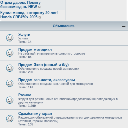
Отдам даром. Помогу
безвозмездно. NEW
Купил мопед, которому 20 лет!
Honda CRF450x 2005
Объявления.
Услуги
Услуги
Темы:
14
Продам мотоцикл
Не забывайте прикреплять фотки мотоциклов
Темы:
84
Продам Экип (новый и б/у)
Объявления о продаже новой экипировки
Темы:
290
Продам зап.части, аксессуары
Объявления о продаже зап.частей для мотоциклов
Темы:
147
Разное
Форум для размещения объявлений/предложений не попадающих в
другие категории
Темы:
1,299
Сдам/сниму гараж
Раздел для объявлений о предложении мест для хранения мотоциклов
(стоянки, гаражи, парковки)
Темы:
105