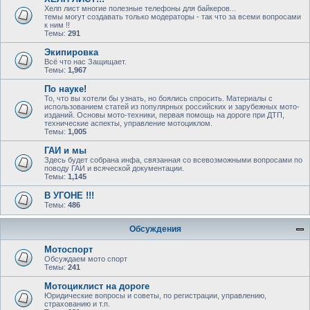
Хелп лист многие полезные телефоны для байкеров...
темы могут создавать только модераторы - так что за всеми вопросами
к ним !!
Темы:
291
Экипировка
Всё что нас Защищает.
Темы:
1,967
По науке!
То, что вы хотели бы узнать, но боялись спросить. Материалы с
использованием статей из популярных российских и зарубежных мото-
изданий. Основы мото-техники, первая помощь на дороге при ДТП,
технические аспекты, управление мотоциклом.
Темы:
1,005
ГАИ и мы
Здесь будет собрана инфа, связанная со всевозможными вопросами по
поводу ГАИ и всяческой документации.
Темы:
1,145
В УГОНЕ !!!
Темы:
486
Обсуждения
Мотоспорт
Обсуждаем мото спорт
Темы:
241
Мотоциклист на дороге
Юридические вопросы и советы, по регистрации, управлению,
страхованию и т.п.