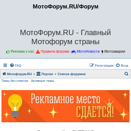
МотоФорум.RU/Форум
МотоФорум.RU - Главный
Мотофорум страны
Реклама у нас
Правила форума
МотоНовости
Мотоаварии
FAQ
Регистрация
Вход
Мотофорум.RU
Портал
Список форумов
Темы без ответов
Активные темы
о
и
с
к