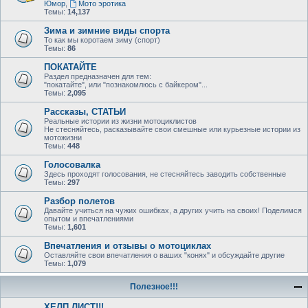
Юмор
,
Мото эротика
Темы:
14,137
Зима и зимние виды спорта
То как мы коротаем зиму (спорт)
Темы:
86
ПОКАТАЙТЕ
Раздел предназначен для тем:
"покатайте", или "познакомлюсь с байкером"...
Темы:
2,095
Рассказы, СТАТЬИ
Реальные истории из жизни мотоциклистов
Не стесняйтесь, расказывайте свои смешные или курьезные истории из
мотожизни
Темы:
448
Голосовалка
Здесь проходят голосования, не стесняйтесь заводить собственные
Темы:
297
Разбор полетов
Давайте учиться на чужих ошибках, а других учить на своих! Поделимся
опытом и впечатлениями
Темы:
1,601
Впечатления и отзывы о мотоциклах
Оставляйте свои впечатления о ваших "конях" и обсуждайте другие
Темы:
1,079
Полезное!!!
ХЕЛП ЛИСТ!!!