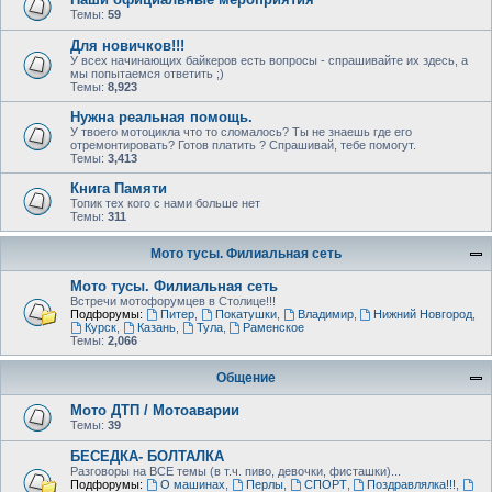
Темы:
59
Для новичков!!!
У всех начинающих байкеров есть вопросы - спрашивайте их здесь, а
мы попытаемся ответить ;)
Темы:
8,923
Нужна реальная помощь.
У твоего мотоцикла что то сломалось? Ты не знаешь где его
отремонтировать? Готов платить ? Спрашивай, тебе помогут.
Темы:
3,413
Книга Памяти
Топик тех кого с нами больше нет
Темы:
311
Мото тусы. Филиальная сеть
Мото тусы. Филиальная сеть
Встречи мотофорумцев в Столице!!!
Подфорумы:
Питер
,
Покатушки
,
Владимир
,
Нижний Новгород
,
Курск
,
Казань
,
Тула
,
Раменское
Темы:
2,066
Общение
Мото ДТП / Мотоаварии
Темы:
39
БЕСЕДКА- БОЛТАЛКА
Разговоры на ВСЕ темы (в т.ч. пиво, девочки, фисташки)...
Подфорумы:
О машинах
,
Перлы
,
СПОРТ
,
Поздравлялка!!!
,