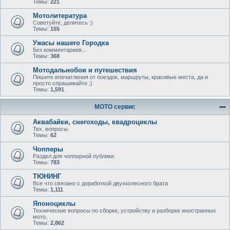
Темы:
221
Мотолитература
Советуйте, делитесь :)
Темы:
155
Ужасы нашего Городка
Без комментариев...
Темы:
368
Мотодальнобои и путешествия
Пишите впечатления от поездок, маршруты, красивые места, да и
просто спрашивайте ;)
Темы:
1,591
МОТО сервис
Аквабайки, снегоходы, квадроциклы
Тех. вопросы.
Темы:
62
Чопперы
Раздел для чопперной публики.
Темы:
783
ТЮНИНГ
Все что связано с доработкой двухколесного брата
Темы:
1,111
Японоциклы
Технические вопросы по сборке, устройству и разборке иностранных
мото.
Темы:
2,862