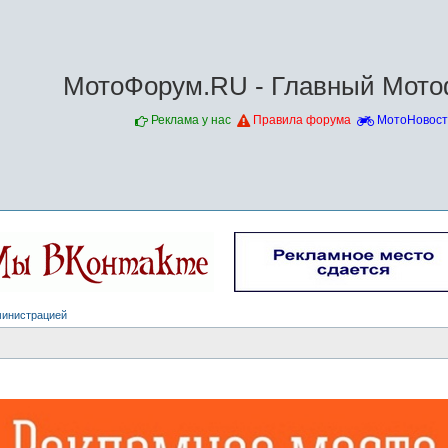
МотоФорум.RU - Главный Мото
Реклама у нас
Правила форума
МотоНовост
министрацией