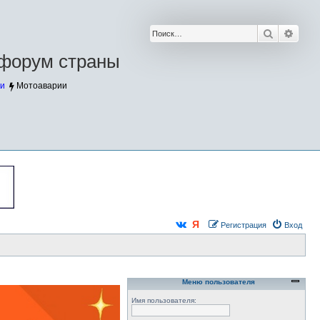
Поиск
Расш
форум страны
и
Мотоаварии
Регистрация
Вход
Меню пользователя
Имя пользователя: