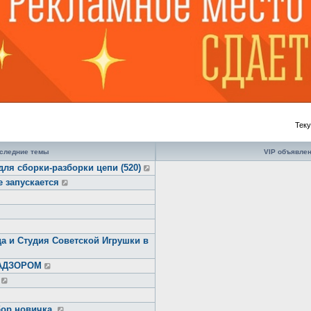
Теку
следние темы
VIP объявле
для сборки-разборки цепи (520)
е запускается
а и Студия Советской Игрушки в
НАДЗОРОМ
ор новичка.