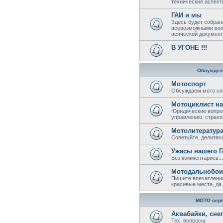
технические аспект
ГАИ и мы
Здесь будет собран
всевозможными воп
всяческой документ
В УГОНЕ !!!
Обсужден
Мотоспорт
Обсуждаем мото сп
Мотоциклист на
Юридические вопрос
управлению, страхов
Мотолитератур
Советуйте, делитесь
Ужасы нашего Г
Без комментариев...
Мотодальнобои
Пишите впечатления
красивые места, да 
МОТО сер
Аквабайки, сне
Тех. вопросы.