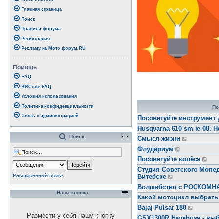
Главная страница
Поиск
Правила форума
Регистрация
Рекламу на Мото форум.RU
Помощь
FAQ
BBCode FAQ
Условия использования
Политика конфиденциальности
По
Связь с администрацией
Посоветуйте инструмент 
Husqvarna 610 sm ie 08. Н
Поиск
Смысл жизни
Флудериум
Посоветуйте колёса
Студия Советского Мопед
Расширенный поиск
Витебске
Волшебство с РОСКОМ
Наша кнопка
Какой мотоцикл выбрать
Bajaj Pulsar 180
Размести у себя нашу кнопку
GSX1300R Hayabusa - выб