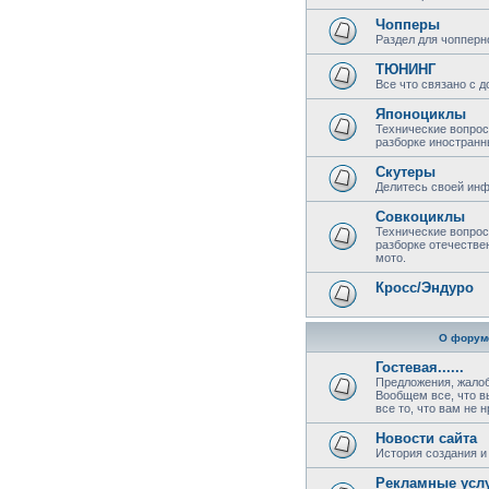
Чопперы
Раздел для чопперн
ТЮНИНГ
Все что связано с 
Японоциклы
Технические вопрос
разборке иностранн
Скутеры
Делитесь своей инф
Совкоциклы
Технические вопрос
разборке отечестве
мото.
Кросс/Эндуро
О форум
Гостевая......
Предложения, жалоб
Вообщем все, что в
все то, что вам не 
Новости сайта
История создания и 
Рекламные усл