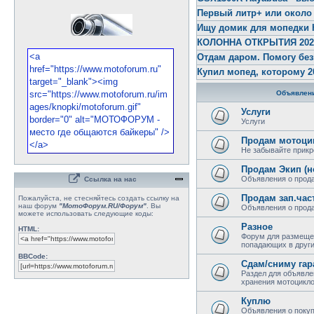
Первый литр+ или около
Ищу домик для мопедки 
КОЛОННА ОТКРЫТИЯ 2026 
Отдам даром. Помогу бе
Купил мопед, которому 2
Объявлени
Услуги
Услуги
Продам мотоци
Не забывайте прикр
Продам Экип (н
Объявления о прода
Ссылка на нас
Продам зап.час
Пожалуйста, не стесняйтесь создать ссылку на
наш форум
"МотоФорум.RU/Форум"
. Вы
Объявления о прода
можете использовать следующие коды:
Разное
HTML:
Форум для размеще
попадающих в други
BBCode:
Сдам/сниму гар
Раздел для объявле
хранения мотоциклов
Куплю
Объявления о покуп