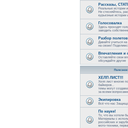
Рассказы, СТА
Реальные истории и
Не стесняйтесь, ра
курьезные истории 
Голосовалка
Здесь проходят гол
заводить собствен
Разбор полетов
Давайте учиться на
на своих! Поделимс
Впечатления и 
Оставляйте свои вп
обсуждайте другие
Полезное!
ХЕЛП ЛИСТ!!!
Хелп лист многие п
байкеров...
темы могут создава
за всеми вопросами 
Экипировка
Всё что нас Защища
По науке!
То, что вы хотели б
Материалы с исполь
российских и заруб
мото-техники, перв