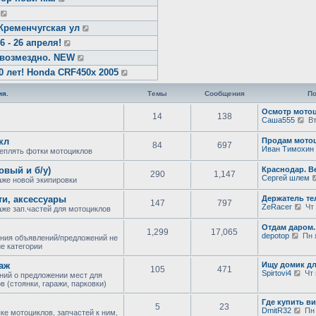
Кременчугская ул
- 26 апреля!
звозмездно. NEW
0 лет! Honda CRF450x 2005
я.
Темы
Сообщения
По
Осмотр мотоц
14
138
П
Саша555
Вт
е
р
кл
Продам мото
84
697
е
Иван Тимохин
еплять фотки мотоциклов
й
т
овый и б/у)
Краснодар. В
и
290
1,147
Сергей шлем
к
же новой экипировки
п
о
ти, аксессуары
Держатель те
147
797
с
П
ZeRacer
Чт 
же зап.частей для мотоциклов
л
е
е
р
Отдам даром.
д
1,299
17,065
е
П
depotop
Пн я
ния объявлений/предложений не
н
й
е
е категории
е
т
р
м
и
е
у
аж
Ищу домик д
к
105
471
й
с
П
Spirtovi4
Чт 
п
ний о предложении мест для
т
о
е
о
 (стоянки, гаражи, парковки)
и
о
р
с
к
б
е
л
Где купить ви
п
щ
5
23
й
е
П
DmitR32
Пн 
о
ке мотоциклов, запчастей к ним,
е
т
д