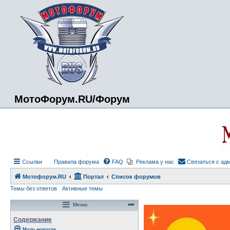
МотоФорум.RU/Форум
Ссылки
Правила форума
FAQ
Реклама у нас
Связаться с ад
Мотофорум.RU
Портал
Список форумов
Темы без ответов
Активные темы
Меню
Содержание
Мото новости