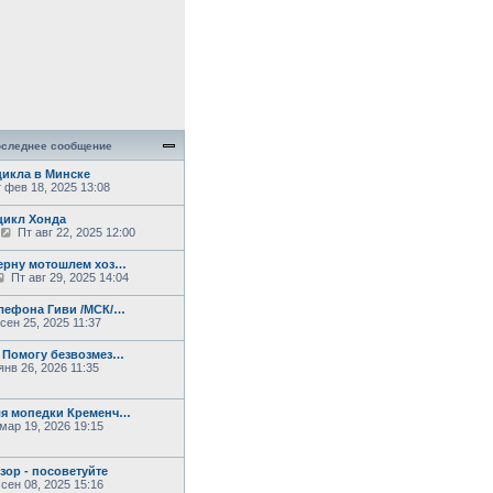
следнее сообщение
икла в Минске
 фев 18, 2025 13:08
цикл Хонда
П
Пт авг 22, 2025 12:00
е
р
ерну мотошлем хоз…
е
П
Пт авг 29, 2025 14:04
й
е
т
р
лефона Гиви /МСК/…
и
е
сен 25, 2025 11:37
к
й
п
т
о
 Помогу безвозмез…
и
с
нв 26, 2026 11:35
к
л
п
е
о
д
с
ля мопедки Кременч…
н
л
мар 19, 2026 19:15
е
е
м
д
у
н
с
зор - посоветуйте
е
о
сен 08, 2025 15:16
м