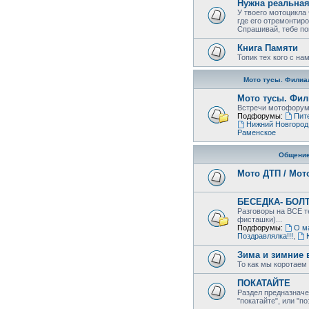
Нужна реальна
У твоего мотоцикла
где его отремонтиро
Спрашивай, тебе по
Книга Памяти
Топик тех кого с на
Мото тусы. Филиа
Мото тусы. Фил
Встречи мотофорумц
Подфорумы:
Пит
Нижний Новгород
Раменское
Общени
Мото ДТП / Мот
БЕСЕДКА- БОЛ
Разговоры на ВСЕ те
фисташки)...
Подфорумы:
О м
Поздравлялка!!!
,
Зима и зимние 
То как мы коротаем 
ПОКАТАЙТЕ
Раздел предназначе
"покатайте", или "п