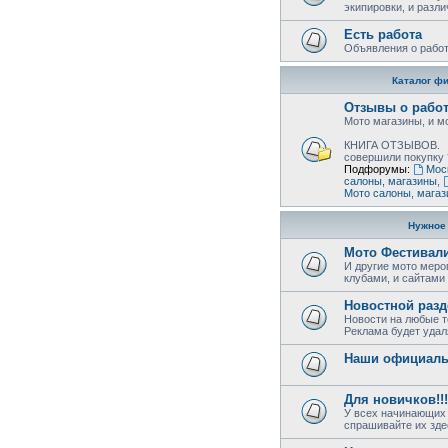
экипировки, и разл
Есть работа
Объявления о работ
Каталог ф
Отзывы о рабо
Мото магазины, и м
КНИГА ОТЗЫВОВ.
совершили покупку 
Подфорумы:
Мос
салоны, магазины
,
Мото салоны, мага
Нужное
Мото Фестивал
И другие мото меро
клубами, и сайтами
Новостной разд
Новости на любые т
Реклама будет удал
Наши официаль
Для новичков!!!
У всех начинающих 
спрашивайте их зде