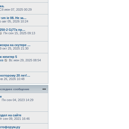
е
м
ка.
у
П
Сб июн 07, 2025 00:29
с
о
 sm ie 08. Не за…
о
 авг 05, 2026 10:24
б
щ
е
 250-2 Gj77a пр…
н
П
Пн сен 15, 2025 09:13
и
е
ю
р
е
искра на скутере …
й
 окт 25, 2025 21:30
т
и
ж юпитер 5
к
П
аев
Вс июн 29, 2025 08:54
п
е
о
м
р
с
е
л
й
е
 которому 20 лет!…
т
д
в 26, 2026 10:48
и
н
к
е
щ
п
м
следнее сообщение
о
у
с
с
е
л
о
ю
П
Пн сен 04, 2023 14:29
е
о
е
д
б
р
н
щ
е
е
е
й
здел на сайте
м
н
т
т сен 09, 2021 16:46
у
и
и
с
ю
к
о
отофорум.ру
п
о