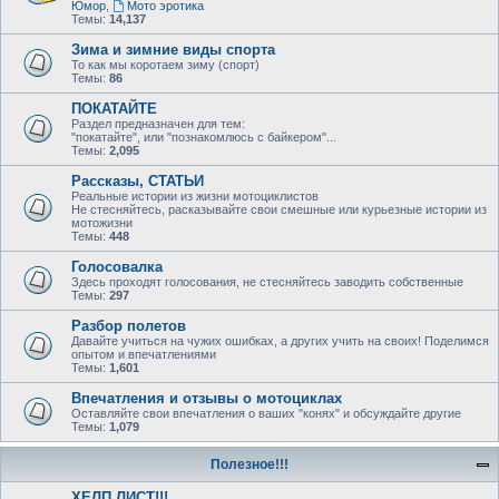
Юмор
,
Мото эротика
Темы:
14,137
Зима и зимние виды спорта
То как мы коротаем зиму (спорт)
Темы:
86
ПОКАТАЙТЕ
Раздел предназначен для тем:
"покатайте", или "познакомлюсь с байкером"...
Темы:
2,095
Рассказы, СТАТЬИ
Реальные истории из жизни мотоциклистов
Не стесняйтесь, расказывайте свои смешные или курьезные истории из
мотожизни
Темы:
448
Голосовалка
Здесь проходят голосования, не стесняйтесь заводить собственные
Темы:
297
Разбор полетов
Давайте учиться на чужих ошибках, а других учить на своих! Поделимся
опытом и впечатлениями
Темы:
1,601
Впечатления и отзывы о мотоциклах
Оставляйте свои впечатления о ваших "конях" и обсуждайте другие
Темы:
1,079
Полезное!!!
ХЕЛП ЛИСТ!!!