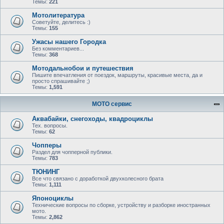
Темы:
221
Мотолитература
Советуйте, делитесь :)
Темы:
155
Ужасы нашего Городка
Без комментариев...
Темы:
368
Мотодальнобои и путешествия
Пишите впечатления от поездок, маршруты, красивые места, да и
просто спрашивайте ;)
Темы:
1,591
МОТО сервис
Аквабайки, снегоходы, квадроциклы
Тех. вопросы.
Темы:
62
Чопперы
Раздел для чопперной публики.
Темы:
783
ТЮНИНГ
Все что связано с доработкой двухколесного брата
Темы:
1,111
Японоциклы
Технические вопросы по сборке, устройству и разборке иностранных
мото.
Темы:
2,862