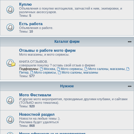
Куплю
Объявления о покупке мотоциклов, запчастей к ним, экипировки, и
различных аксессуаров.
Темы:
5
Есть работа
Объявления о работе.
Темы:
10
Каталог фирм
Отзывы о работе мото фирм
Мото магазины, и мото сервисы.
КНИГА ОТЗЫВОВ.
совершили покупку ? оставь свой отзыв о фирме
Подфорумы:
Москва
,
Мото сервисы
,
Мото салоны, магазины
,
Питер
,
Мото сервисы
,
Мото салоны, магазины
Темы:
577
Нужное
Мото Фестивали
И другие мото мероприятия, проводимые другими клубами, и сайтами
(ТОЛЬКО мото тематика).
Темы:
920
Новостной раздел
Новости на любые темы :).
Реклама будет удаляться
Темы:
868
Наши официальные мероприятия