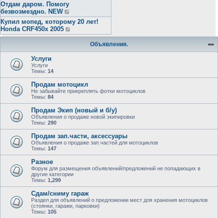
Отдам даром. Помогу
безвозмездно. NEW
Купил мопед, которому 20 лет!
Honda CRF450x 2005
Объявления.
Услуги
Услуги
Темы:
14
Продам мотоцикл
Не забывайте прикреплять фотки мотоциклов
Темы:
84
Продам Экип (новый и б/у)
Объявления о продаже новой экипировки
Темы:
290
Продам зап.части, аксессуары
Объявления о продаже зап.частей для мотоциклов
Темы:
147
Разное
Форум для размещения объявлений/предложений не попадающих в
другие категории
Темы:
1,299
Сдам/сниму гараж
Раздел для объявлений о предложении мест для хранения мотоциклов
(стоянки, гаражи, парковки)
Темы:
105