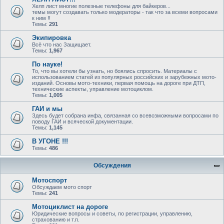
Хелп лист многие полезные телефоны для байкеров...
темы могут создавать только модераторы - так что за всеми вопросами
к ним !!
Темы:
291
Экипировка
Всё что нас Защищает.
Темы:
1,967
По науке!
То, что вы хотели бы узнать, но боялись спросить. Материалы с
использованием статей из популярных российских и зарубежных мото-
изданий. Основы мото-техники, первая помощь на дороге при ДТП,
технические аспекты, управление мотоциклом.
Темы:
1,005
ГАИ и мы
Здесь будет собрана инфа, связанная со всевозможными вопросами по
поводу ГАИ и всяческой документации.
Темы:
1,145
В УГОНЕ !!!
Темы:
486
Обсуждения
Мотоспорт
Обсуждаем мото спорт
Темы:
241
Мотоциклист на дороге
Юридические вопросы и советы, по регистрации, управлению,
страхованию и т.п.