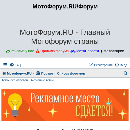
МотоФорум.RU/Форум
МотоФорум.RU - Главный
Мотофорум страны
Реклама у нас
Правила форума
МотоНовости
Мотоаварии
FAQ
Регистрация
Вход
Мотофорум.RU
Портал
Список форумов
Темы без ответов
Активные темы
о
и
с
к