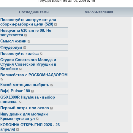
Текущее время: Вс авг 09, 2026 07:45
Последние темы
VIP объявления
Посоветуйте инструмент для
сборки-разборки цепи (520)
Husqvarna 610 sm ie 08. Не
запускается
Смысл жизни
Флудериум
Посоветуйте колёса
Студия Советского Мопеда и
Студия Советской Игрушки в
Витебске
Волшебство с РОСКОМНАДЗОРОМ
Какой мотоцикл выбрать
Bajaj Pulsar 180
GSX1300R Hayabusa - выбор
новичка.
Первый литр+ или около
Ищу домик для мопедки
Кременчугская ул
КОЛОННА ОТКРЫТИЯ 2026 - 26
апреля!