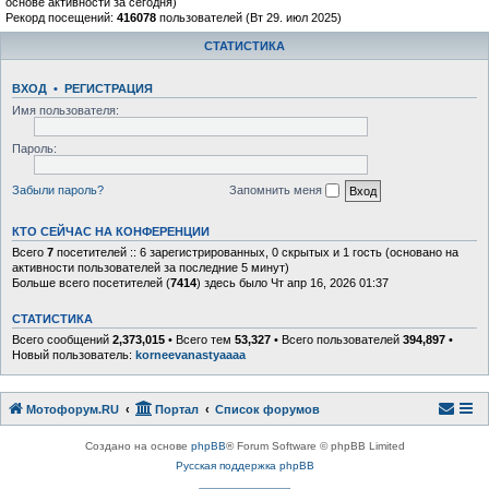
основе активности за сегодня)
Рекорд посещений:
416078
пользователей (Вт 29. июл 2025)
СТАТИСТИКА
ВХОД
•
РЕГИСТРАЦИЯ
Имя пользователя:
Пароль:
Забыли пароль?
Запомнить меня
КТО СЕЙЧАС НА КОНФЕРЕНЦИИ
Всего
7
посетителей :: 6 зарегистрированных, 0 скрытых и 1 гость (основано на
активности пользователей за последние 5 минут)
Больше всего посетителей (
7414
) здесь было Чт апр 16, 2026 01:37
СТАТИСТИКА
Всего сообщений
2,373,015
• Всего тем
53,327
• Всего пользователей
394,897
•
Новый пользователь:
korneevanastyaaaa
Мотофорум.RU
Портал
Список форумов
Создано на основе
phpBB
® Forum Software © phpBB Limited
Русская поддержка phpBB