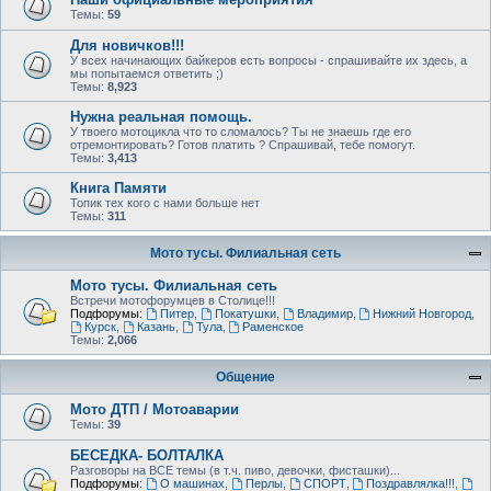
Темы:
59
Для новичков!!!
У всех начинающих байкеров есть вопросы - спрашивайте их здесь, а
мы попытаемся ответить ;)
Темы:
8,923
Нужна реальная помощь.
У твоего мотоцикла что то сломалось? Ты не знаешь где его
отремонтировать? Готов платить ? Спрашивай, тебе помогут.
Темы:
3,413
Книга Памяти
Топик тех кого с нами больше нет
Темы:
311
Мото тусы. Филиальная сеть
Мото тусы. Филиальная сеть
Встречи мотофорумцев в Столице!!!
Подфорумы:
Питер
,
Покатушки
,
Владимир
,
Нижний Новгород
,
Курск
,
Казань
,
Тула
,
Раменское
Темы:
2,066
Общение
Мото ДТП / Мотоаварии
Темы:
39
БЕСЕДКА- БОЛТАЛКА
Разговоры на ВСЕ темы (в т.ч. пиво, девочки, фисташки)...
Подфорумы:
О машинах
,
Перлы
,
СПОРТ
,
Поздравлялка!!!
,