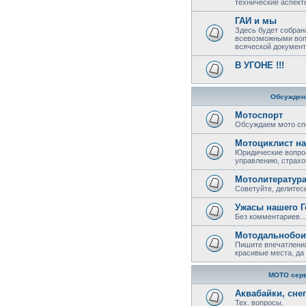
технические аспект
ГАИ и мы
Здесь будет собран
всевозможными воп
всяческой документ
В УГОНЕ !!!
Обсужден
Мотоспорт
Обсуждаем мото сп
Мотоциклист на
Юридические вопрос
управлению, страхов
Мотолитератур
Советуйте, делитесь
Ужасы нашего Г
Без комментариев...
Мотодальнобои
Пишите впечатления
красивые места, да 
МОТО сер
Аквабайки, сне
Тех. вопросы.