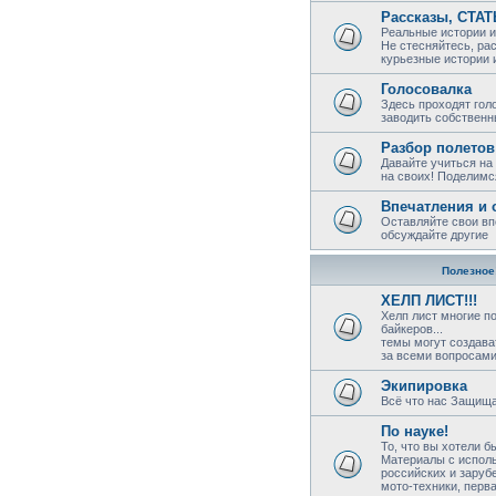
Рассказы, СТА
Реальные истории и
Не стесняйтесь, ра
курьезные истории 
Голосовалка
Здесь проходят гол
заводить собствен
Разбор полетов
Давайте учиться на
на своих! Поделимс
Впечатления и 
Оставляйте свои вп
обсуждайте другие
Полезное!
ХЕЛП ЛИСТ!!!
Хелп лист многие п
байкеров...
темы могут создава
за всеми вопросами 
Экипировка
Всё что нас Защища
По науке!
То, что вы хотели б
Материалы с исполь
российских и заруб
мото-техники, перв