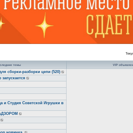
Теку
следние темы
VIP объявле
для сборки-разборки цепи (520)
е запускается
а и Студия Советской Игрушки в
НАДЗОРОМ
ор новичка.