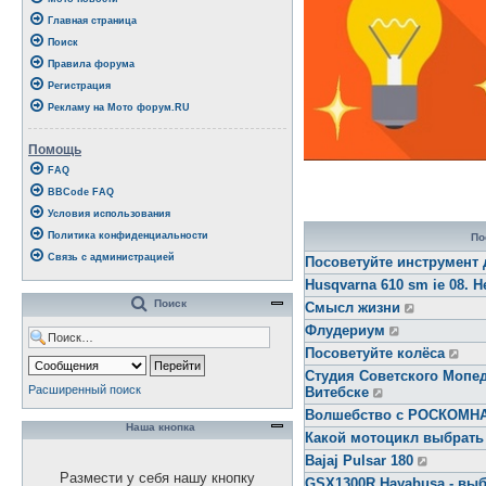
Главная страница
Поиск
Правила форума
Регистрация
Рекламу на Мото форум.RU
Помощь
FAQ
BBCode FAQ
Условия использования
Политика конфиденциальности
По
Связь с администрацией
Посоветуйте инструмент 
Husqvarna 610 sm ie 08. Н
Поиск
Смысл жизни
Флудериум
Посоветуйте колёса
Студия Советского Мопед
Расширенный поиск
Витебске
Волшебство с РОСКОМ
Наша кнопка
Какой мотоцикл выбрать
Bajaj Pulsar 180
Размести у себя нашу кнопку
GSX1300R Hayabusa - выб