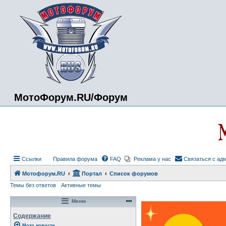
МотоФорум.RU/Форум
Ссылки
Правила форума
FAQ
Реклама у нас
Связаться с ад
Мотофорум.RU
Портал
Список форумов
Темы без ответов
Активные темы
Меню
Содержание
Мото новости