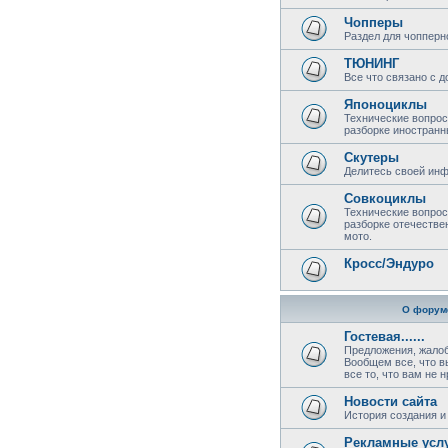
Чопперы
Раздел для чопперн
ТЮНИНГ
Все что связано с 
Японоциклы
Технические вопрос
разборке иностранн
Скутеры
Делитесь своей инф
Совкоциклы
Технические вопрос
разборке отечестве
мото.
Кросс/Эндуро
О форум
Гостевая......
Предложения, жалоб
Вообщем все, что в
все то, что вам не 
Новости сайта
История создания и 
Рекламные усл