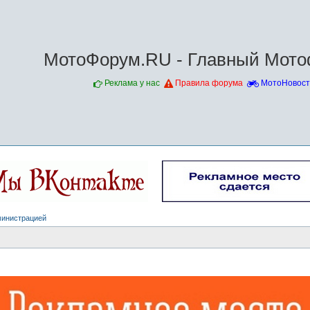
МотоФорум.RU - Главный Мото
Реклама у нас
Правила форума
МотоНовост
министрацией