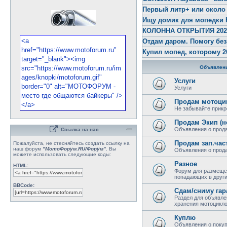
Первый литр+ или около
Ищу домик для мопедки 
КОЛОННА ОТКРЫТИЯ 2026 
Отдам даром. Помогу бе
Купил мопед, которому 2
Объявлени
Услуги
Услуги
Продам мотоци
Не забывайте прикр
Продам Экип (н
Объявления о прода
Ссылка на нас
Продам зап.час
Пожалуйста, не стесняйтесь создать ссылку на
наш форум
"МотоФорум.RU/Форум"
. Вы
Объявления о прода
можете использовать следующие коды:
Разное
HTML:
Форум для размеще
попадающих в други
BBCode:
Сдам/сниму гар
Раздел для объявле
хранения мотоциклов
Куплю
Объявления о покуп