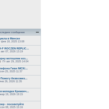
следнее сообщение
икла в Минске
 фев 18, 2025 13:08
SX-F ROCZEN REPLIC…
авг 07, 2026 13:19
ерну мотошлем хоз…
П
Пт авг 29, 2025 14:04
е
р
лефона Гиви /МСК/…
е
сен 25, 2025 11:37
й
т
 Помогу безвозмез…
и
нв 26, 2026 11:35
к
п
о
с
ля мопедки Кременч…
л
мар 19, 2026 19:15
е
д
н
зор - посоветуйте
е
сен 08, 2025 15:16
м