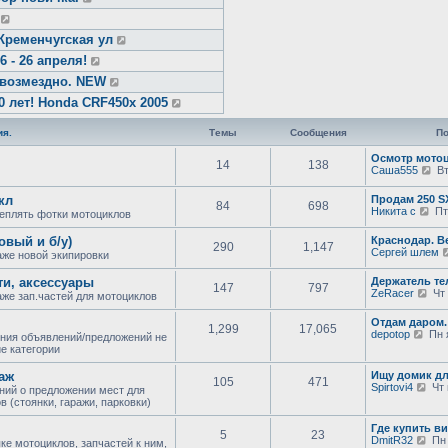
Кременчугская ул
- 26 апреля!
звозмездно. NEW
0 лет! Honda CRF450x 2005
я.
Темы
Сообщения
По
Осмотр мотоц
14
138
П
Саша555
Вт
е
р
кл
Продам 250 
84
698
е
П
Никита с
Пт 
еплять фотки мотоциклов
й
е
т
р
овый и б/у)
Краснодар. В
и
290
1,147
е
Сергей шлем
к
же новой экипировки
й
п
т
о
ти, аксессуары
Держатель те
и
147
797
с
П
ZeRacer
Чт 
к
же зап.частей для мотоциклов
л
е
п
е
р
о
Отдам даром.
д
1,299
17,065
е
с
П
depotop
Пн я
ния объявлений/предложений не
н
й
л
е
е категории
е
т
е
р
м
и
д
е
у
аж
Ищу домик д
к
н
105
471
й
с
П
Spirtovi4
Чт 
п
ний о предложении мест для
е
т
о
е
о
 (стоянки, гаражи, парковки)
м
и
о
р
с
у
к
б
е
л
с
Где купить ви
п
щ
5
23
й
е
о
П
DmitR32
Пн 
о
ке мотоциклов, запчастей к ним,
е
т
д