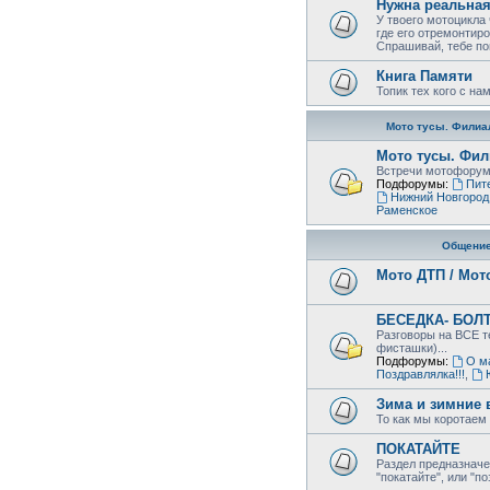
Нужна реальна
У твоего мотоцикла
где его отремонтиро
Спрашивай, тебе по
Книга Памяти
Топик тех кого с на
Мото тусы. Филиа
Мото тусы. Фил
Встречи мотофорумц
Подфорумы:
Пит
Нижний Новгород
Раменское
Общени
Мото ДТП / Мот
БЕСЕДКА- БОЛ
Разговоры на ВСЕ те
фисташки)...
Подфорумы:
О м
Поздравлялка!!!
,
Зима и зимние 
То как мы коротаем 
ПОКАТАЙТЕ
Раздел предназначе
"покатайте", или "п