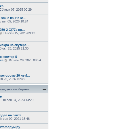
е
м
ка.
у
П
Сб июн 07, 2025 00:29
с
о
 sm ie 08. Не за…
о
 авг 05, 2026 10:24
б
щ
е
 250-2 Gj77a пр…
н
П
Пн сен 15, 2025 09:13
и
е
ю
р
е
искра на скутере …
й
 окт 25, 2025 21:30
т
и
ж юпитер 5
к
П
аев
Вс июн 29, 2025 08:54
п
е
о
м
р
с
е
л
й
е
 которому 20 лет!…
т
д
в 26, 2026 10:48
и
н
к
е
щ
п
м
следнее сообщение
о
у
с
с
е
л
о
ю
П
Пн сен 04, 2023 14:29
е
о
е
д
б
р
н
щ
е
е
е
й
здел на сайте
м
н
т
т сен 09, 2021 16:46
у
и
и
с
ю
к
о
отофорум.ру
п
о