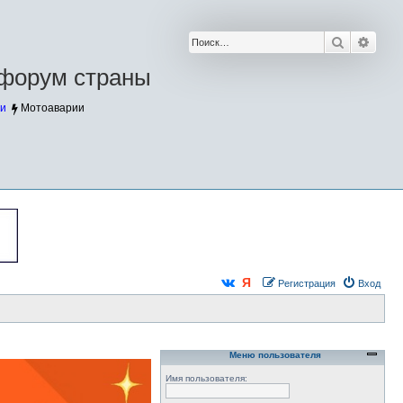
Поиск
Расш
форум страны
и
Мотоаварии
Регистрация
Вход
Меню пользователя
Имя пользователя: