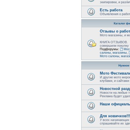
экипировки, и разл
Есть работа
Объявления о работ
Каталог ф
Отзывы о рабо
Мото магазины, и м
КНИГА ОТЗЫВОВ.
совершили покупку 
Подфорумы:
Мос
салоны, магазины
,
Мото салоны, мага
Нужное
Мото Фестивал
И другие мото меро
клубами, и сайтами
Новостной разд
Новости на любые т
Реклама будет удал
Наши официаль
Для новичков!!!
У всех начинающих 
спрашивайте их зде