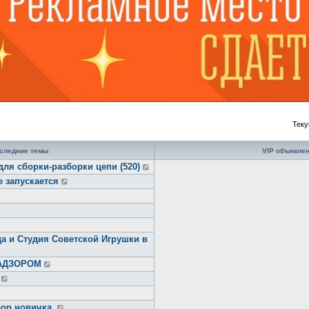
Теку
следние темы
VIP объявле
для сборки-разборки цепи (520)
е запускается
а и Студия Советской Игрушки в
НАДЗОРОМ
ор новичка.