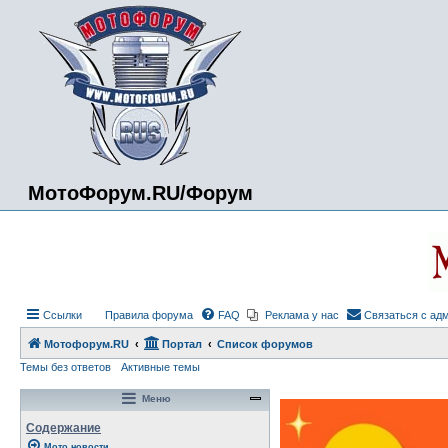
МотоФорум.RU/Форум
Ссылки
Правила форума
FAQ
Реклама у нас
Связаться с ад
Мотофорум.RU
Портал
Список форумов
Темы без ответов
Активные темы
Меню
Содержание
Мото новости