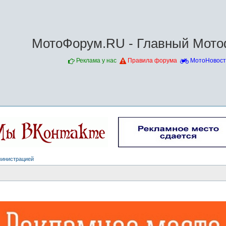
МотоФорум.RU - Главный Мото
Реклама у нас
Правила форума
МотоНовост
министрацией