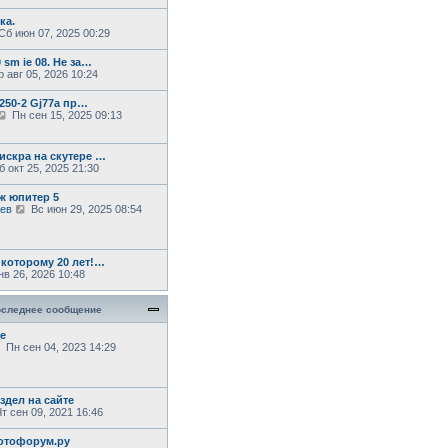
е
м
ка.
у
П
Сб июн 07, 2025 00:29
с
о
 sm ie 08. Не за…
о
 авг 05, 2026 10:24
б
щ
е
 250-2 Gj77a пр…
н
П
Пн сен 15, 2025 09:13
и
е
ю
р
е
искра на скутере …
й
 окт 25, 2025 21:30
т
и
ж юпитер 5
к
П
аев
Вс июн 29, 2025 08:54
п
е
о
м
р
с
е
л
й
е
 которому 20 лет!…
т
д
в 26, 2026 10:48
и
н
к
е
щ
п
м
следнее сообщение
о
у
с
с
е
л
о
ю
П
Пн сен 04, 2023 14:29
е
о
е
д
б
р
н
щ
е
е
е
й
здел на сайте
м
н
т
т сен 09, 2021 16:46
у
и
и
с
ю
к
о
отофорум.ру
п
о