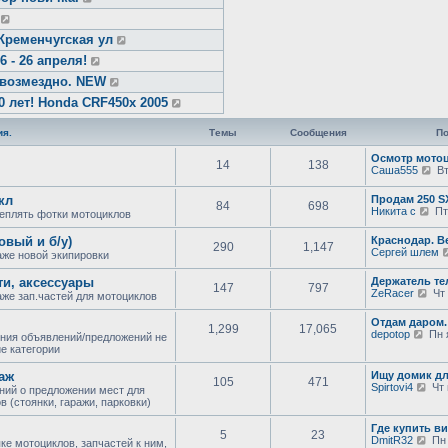
Кременчугская ул
- 26 апреля!
звозмездно. NEW
0 лет! Honda CRF450x 2005
я.
Темы
Сообщения
По
Осмотр мотоц
14
138
П
Саша555
Вт
е
р
кл
Продам 250 
84
698
е
П
Никита с
Пт 
еплять фотки мотоциклов
й
е
т
р
овый и б/у)
Краснодар. В
и
290
1,147
е
Сергей шлем
к
же новой экипировки
й
п
т
о
ти, аксессуары
Держатель те
и
147
797
с
П
ZeRacer
Чт 
к
же зап.частей для мотоциклов
л
е
п
е
р
о
Отдам даром.
д
1,299
17,065
е
с
П
depotop
Пн я
ния объявлений/предложений не
н
й
л
е
е категории
е
т
е
р
м
и
д
е
у
аж
Ищу домик д
к
н
105
471
й
с
П
Spirtovi4
Чт 
п
ний о предложении мест для
е
т
о
е
о
 (стоянки, гаражи, парковки)
м
и
о
р
с
у
к
б
е
л
с
Где купить ви
п
щ
5
23
й
е
о
П
DmitR32
Пн 
о
ке мотоциклов, запчастей к ним,
е
т
д