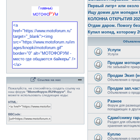
Первый литр+ или около
Ищу домик для мопедки 
КОЛОННА ОТКРЫТИЯ 2026 
Отдам даром. Помогу бе
Купил мопед, которому 2
Объявлени
Услуги
Услуги
Продам мотоци
Не забывайте прикр
Продам Экип (н
Объявления о прода
Ссылка на нас
Продам зап.час
Пожалуйста, не стесняйтесь создать ссылку на
наш форум
"МотоФорум.RU/Форум"
. Вы
Объявления о прода
можете использовать следующие коды:
Разное
HTML:
Форум для размеще
попадающих в други
BBCode:
Сдам/сниму гар
Раздел для объявле
хранения мотоциклов
Куплю
Объявления о покуп