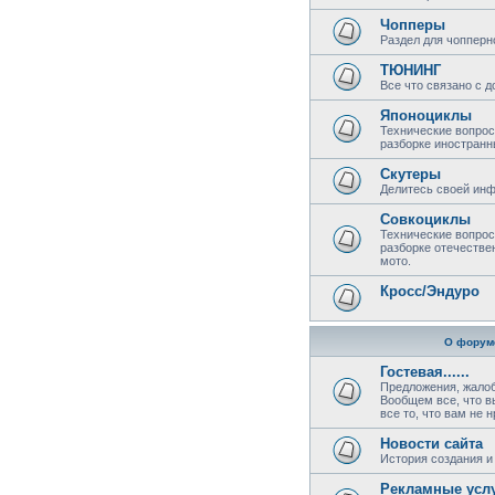
Чопперы
Раздел для чопперн
ТЮНИНГ
Все что связано с 
Японоциклы
Технические вопрос
разборке иностранн
Скутеры
Делитесь своей инф
Совкоциклы
Технические вопрос
разборке отечестве
мото.
Кросс/Эндуро
О форум
Гостевая......
Предложения, жалоб
Вообщем все, что в
все то, что вам не 
Новости сайта
История создания и 
Рекламные усл