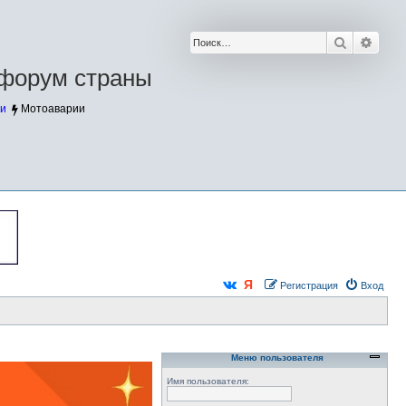
Поиск
Расш
форум страны
и
Мотоаварии
Регистрация
Вход
Меню пользователя
Имя пользователя: