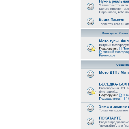
Нужна реальна
У твоего мотоцикла
где его отремонтиро
Спрашивай, тебе по
Книга Памяти
Топик тех кого с на
Мото тусы. Филиа
Мото тусы. Фил
Встречи мотофорумц
Подфорумы:
Пит
Нижний Новгород
Раменское
Общени
Мото ДТП / Мот
БЕСЕДКА- БОЛ
Разговоры на ВСЕ те
фисташки)...
Подфорумы:
О м
Поздравлялка!!!
,
Зима и зимние 
То как мы коротаем 
ПОКАТАЙТЕ
Раздел предназначе
"покатайте", или "п