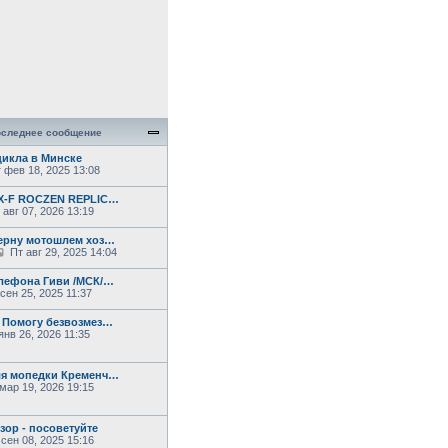
следнее сообщение
икла в Минске
 фев 18, 2025 13:08
SX-F ROCZEN REPLIC…
авг 07, 2026 13:19
ерну мотошлем хоз…
П
Пт авг 29, 2025 14:04
е
р
лефона Гиви /МСК/…
е
сен 25, 2025 11:37
й
т
 Помогу безвозмез…
и
нв 26, 2026 11:35
к
п
о
с
ля мопедки Кременч…
л
мар 19, 2026 19:15
е
д
н
зор - посоветуйте
е
сен 08, 2025 15:16
м