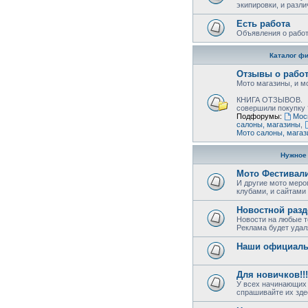
экипировки, и разл
Есть работа
Объявления о работ
Каталог ф
Отзывы о рабо
Мото магазины, и м
КНИГА ОТЗЫВОВ.
совершили покупку 
Подфорумы:
Мос
салоны, магазины
,
Мото салоны, мага
Нужное
Мото Фестивал
И другие мото меро
клубами, и сайтами
Новостной разд
Новости на любые т
Реклама будет удал
Наши официаль
Для новичков!!!
У всех начинающих 
спрашивайте их зде