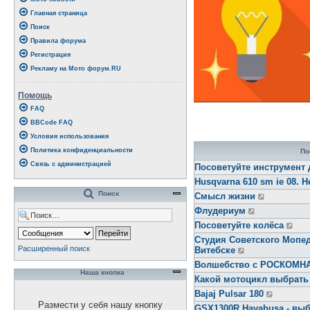
Главная страница
Поиск
Правила форума
Регистрация
Рекламу на Мото форум.RU
Помощь
FAQ
BBCode FAQ
Условия использования
Политика конфиденциальности
По
Связь с администрацией
Посоветуйте инструмент 
Husqvarna 610 sm ie 08. Н
Поиск
Смысл жизни
Флудериум
Посоветуйте колёса
Студия Советского Мопед
Расширенный поиск
Витебске
Волшебство с РОСКОМ
Наша кнопка
Какой мотоцикл выбрать
Bajaj Pulsar 180
Размести у себя нашу кнопку
GSX1300R Hayabusa - выб