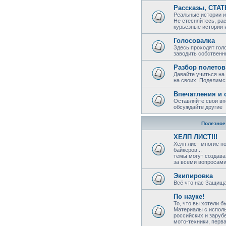
Рассказы, СТА
Реальные истории и
Не стесняйтесь, ра
курьезные истории 
Голосовалка
Здесь проходят гол
заводить собствен
Разбор полетов
Давайте учиться на
на своих! Поделимс
Впечатления и 
Оставляйте свои вп
обсуждайте другие
Полезное!
ХЕЛП ЛИСТ!!!
Хелп лист многие п
байкеров...
темы могут создава
за всеми вопросами 
Экипировка
Всё что нас Защища
По науке!
То, что вы хотели б
Материалы с исполь
российских и заруб
мото-техники, перв