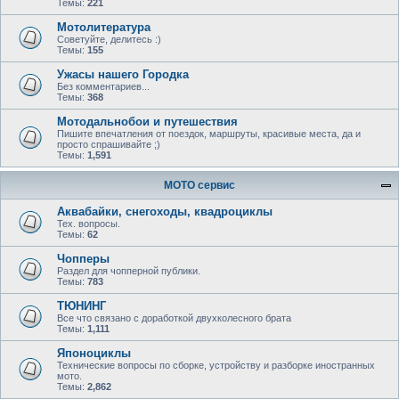
Темы:
221
Мотолитература
Советуйте, делитесь :)
Темы:
155
Ужасы нашего Городка
Без комментариев...
Темы:
368
Мотодальнобои и путешествия
Пишите впечатления от поездок, маршруты, красивые места, да и
просто спрашивайте ;)
Темы:
1,591
МОТО сервис
Аквабайки, снегоходы, квадроциклы
Тех. вопросы.
Темы:
62
Чопперы
Раздел для чопперной публики.
Темы:
783
ТЮНИНГ
Все что связано с доработкой двухколесного брата
Темы:
1,111
Японоциклы
Технические вопросы по сборке, устройству и разборке иностранных
мото.
Темы:
2,862