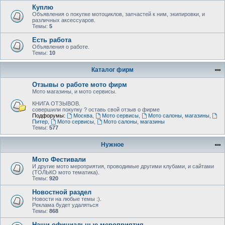
Куплю
Объявления о покупке мотоциклов, запчастей к ним, экипировки, и
различных аксессуаров.
Темы:
5
Есть работа
Объявления о работе.
Темы:
10
Каталог фирм
Отзывы о работе мото фирм
Мото магазины, и мото сервисы.
КНИГА ОТЗЫВОВ.
совершили покупку ? оставь свой отзыв о фирме
Подфорумы:
Москва
,
Мото сервисы
,
Мото салоны, магазины
,
Питер
,
Мото сервисы
,
Мото салоны, магазины
Темы:
577
Нужное
Мото Фестивали
И другие мото мероприятия, проводимые другими клубами, и сайтами
(ТОЛЬКО мото тематика).
Темы:
920
Новостной раздел
Новости на любые темы :).
Реклама будет удаляться
Темы:
868
Наши официальные мероприятия