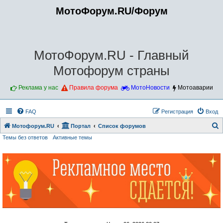
МотоФорум.RU/Форум
МотоФорум.RU - Главный
Мотофорум страны
Реклама у нас
Правила форума
МотоНовости
Мотоаварии
FAQ
Регистрация
Вход
Мотофорум.RU
Портал
Список форумов
Темы без ответов
Активные темы
о
и
с
к