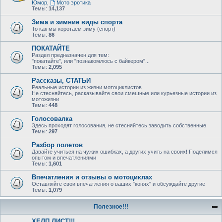
Юмор
,
Мото эротика
Темы:
14,137
Зима и зимние виды спорта
То как мы коротаем зиму (спорт)
Темы:
86
ПОКАТАЙТЕ
Раздел предназначен для тем:
"покатайте", или "познакомлюсь с байкером"...
Темы:
2,095
Рассказы, СТАТЬИ
Реальные истории из жизни мотоциклистов
Не стесняйтесь, расказывайте свои смешные или курьезные истории из
мотожизни
Темы:
448
Голосовалка
Здесь проходят голосования, не стесняйтесь заводить собственные
Темы:
297
Разбор полетов
Давайте учиться на чужих ошибках, а других учить на своих! Поделимся
опытом и впечатлениями
Темы:
1,601
Впечатления и отзывы о мотоциклах
Оставляйте свои впечатления о ваших "конях" и обсуждайте другие
Темы:
1,079
Полезное!!!
ХЕЛП ЛИСТ!!!