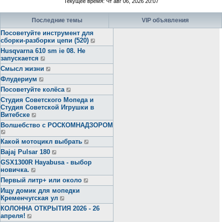
Текущее время: Чт авг 06, 2026 20:07
Последние темы
VIP объявления
Посоветуйте инструмент для
сборки-разборки цепи (520)
Husqvarna 610 sm ie 08. Не
запускается
Смысл жизни
Флудериум
Посоветуйте колёса
Студия Советского Мопеда и
Студия Советской Игрушки в
Витебске
Волшебство с РОСКОМНАДЗОРОМ
Какой мотоцикл выбрать
Bajaj Pulsar 180
GSX1300R Hayabusa - выбор
новичка.
Первый литр+ или около
Ищу домик для мопедки
Кременчугская ул
КОЛОННА ОТКРЫТИЯ 2026 - 26
апреля!