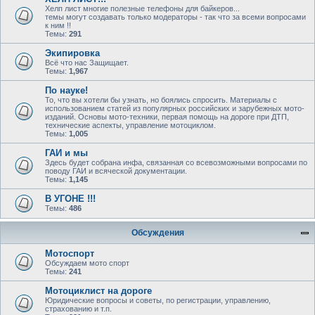
Хелп лист многие полезные телефоны для байкеров...
темы могут создавать только модераторы - так что за всеми вопросами
к ним !!
Темы:
291
Экипировка
Всё что нас Защищает.
Темы:
1,967
По науке!
То, что вы хотели бы узнать, но боялись спросить. Материалы с
использованием статей из популярных российских и зарубежных мото-
изданий. Основы мото-техники, первая помощь на дороге при ДТП,
технические аспекты, управление мотоциклом.
Темы:
1,005
ГАИ и мы
Здесь будет собрана инфа, связанная со всевозможными вопросами по
поводу ГАИ и всяческой документации.
Темы:
1,145
В УГОНЕ !!!
Темы:
486
Обсуждения
Мотоспорт
Обсуждаем мото спорт
Темы:
241
Мотоциклист на дороге
Юридические вопросы и советы, по регистрации, управлению,
страхованию и т.п.