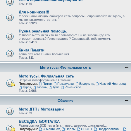
Темы:
59
Для новичков!!!
У всех начинающих байкеров есть вопросы - спрашивайте их здесь, а
мы попытаемся ответить ;)
Темы:
8,923
Нужна реальная помощь.
У твоего мотоцикла что то сломалось? Ты не знаешь где его
отремонтировать? Готов платить ? Спрашивай, тебе помогут.
Темы:
3,413
Книга Памяти
Топик тех кого с нами больше нет
Темы:
311
Мото тусы. Филиальная сеть
Мото тусы. Филиальная сеть
Встречи мотофорумцев в Столице!!!
Подфорумы:
Питер
,
Покатушки
,
Владимир
,
Нижний Новгород
,
Курск
,
Казань
,
Тула
,
Раменское
Темы:
2,066
Общение
Мото ДТП / Мотоаварии
Темы:
39
БЕСЕДКА- БОЛТАЛКА
Разговоры на ВСЕ темы (в т.ч. пиво, девочки, фисташки)...
Подфорумы:
О машинах
,
Перлы
,
СПОРТ
,
Поздравлялка!!!
,