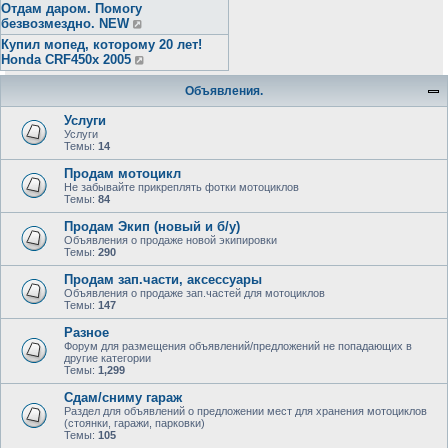
Отдам даром. Помогу
безвозмездно. NEW
Купил мопед, которому 20 лет!
Honda CRF450x 2005
Объявления.
Услуги
Услуги
Темы:
14
Продам мотоцикл
Не забывайте прикреплять фотки мотоциклов
Темы:
84
Продам Экип (новый и б/у)
Объявления о продаже новой экипировки
Темы:
290
Продам зап.части, аксессуары
Объявления о продаже зап.частей для мотоциклов
Темы:
147
Разное
Форум для размещения объявлений/предложений не попадающих в
другие категории
Темы:
1,299
Сдам/сниму гараж
Раздел для объявлений о предложении мест для хранения мотоциклов
(стоянки, гаражи, парковки)
Темы:
105