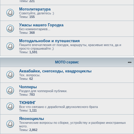
Темы:
221
Мотолитература
Советуйте, делитесь :)
Темы:
155
Ужасы нашего Городка
Без комментариев...
Темы:
368
Мотодальнобои и путешествия
Пишите впечатления от поездок, маршруты, красивые места, да и
просто спрашивайте ;)
Темы:
1,591
МОТО сервис
Аквабайки, снегоходы, квадроциклы
Тех. вопросы.
Темы:
62
Чопперы
Раздел для чопперной публики.
Темы:
783
ТЮНИНГ
Все что связано с доработкой двухколесного брата
Темы:
1,111
Японоциклы
Технические вопросы по сборке, устройству и разборке иностранных
мото.
Темы:
2,862