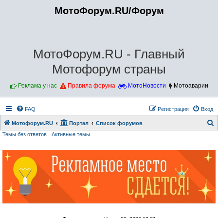
МотоФорум.RU/Форум
МотоФорум.RU - Главный
Мотофорум страны
Реклама у нас
Правила форума
МотоНовости
Мотоаварии
FAQ
Регистрация
Вход
Мотофорум.RU
Портал
Список форумов
Темы без ответов
Активные темы
о
и
с
к