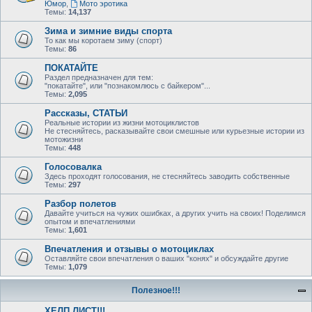
Юмор
,
Мото эротика
Темы:
14,137
Зима и зимние виды спорта
То как мы коротаем зиму (спорт)
Темы:
86
ПОКАТАЙТЕ
Раздел предназначен для тем:
"покатайте", или "познакомлюсь с байкером"...
Темы:
2,095
Рассказы, СТАТЬИ
Реальные истории из жизни мотоциклистов
Не стесняйтесь, расказывайте свои смешные или курьезные истории из
мотожизни
Темы:
448
Голосовалка
Здесь проходят голосования, не стесняйтесь заводить собственные
Темы:
297
Разбор полетов
Давайте учиться на чужих ошибках, а других учить на своих! Поделимся
опытом и впечатлениями
Темы:
1,601
Впечатления и отзывы о мотоциклах
Оставляйте свои впечатления о ваших "конях" и обсуждайте другие
Темы:
1,079
Полезное!!!
ХЕЛП ЛИСТ!!!