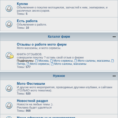
Куплю
Объявления о покупке мотоциклов, запчастей к ним, экипировки, и
различных аксессуаров.
Темы:
5
Есть работа
Объявления о работе.
Темы:
10
Каталог фирм
Отзывы о работе мото фирм
Мото магазины, и мото сервисы.
КНИГА ОТЗЫВОВ.
совершили покупку ? оставь свой отзыв о фирме
Подфорумы:
Москва
,
Мото сервисы
,
Мото салоны, магазины
,
Питер
,
Мото сервисы
,
Мото салоны, магазины
Темы:
577
Нужное
Мото Фестивали
И другие мото мероприятия, проводимые другими клубами, и сайтами
(ТОЛЬКО мото тематика).
Темы:
920
Новостной раздел
Новости на любые темы :).
Реклама будет удаляться
Темы:
868
Наши официальные мероприятия