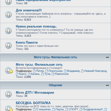
Темы:
59
Для новичков!!!
У всех начинающих байкеров есть вопросы - спрашивайте их здесь, а
мы попытаемся ответить ;)
Темы:
8,923
Нужна реальная помощь.
У твоего мотоцикла что то сломалось? Ты не знаешь где его
отремонтировать? Готов платить ? Спрашивай, тебе помогут.
Темы:
3,413
Книга Памяти
Топик тех кого с нами больше нет
Темы:
311
Мото тусы. Филиальная сеть
Мото тусы. Филиальная сеть
Встречи мотофорумцев в Столице!!!
Подфорумы:
Питер
,
Покатушки
,
Владимир
,
Нижний Новгород
,
Курск
,
Казань
,
Тула
,
Раменское
Темы:
2,066
Общение
Мото ДТП / Мотоаварии
Темы:
39
БЕСЕДКА- БОЛТАЛКА
Разговоры на ВСЕ темы (в т.ч. пиво, девочки, фисташки)...
Подфорумы:
О машинах
,
Перлы
,
СПОРТ
,
Поздравлялка!!!
,