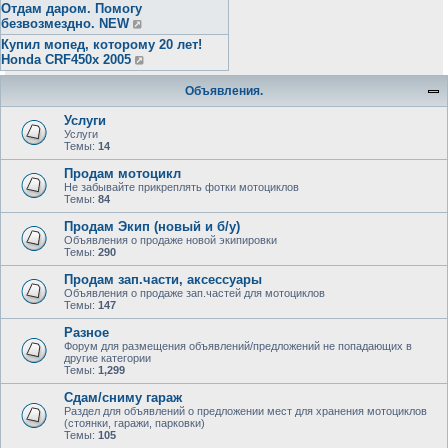
Отдам даром. Помогу
безвозмездно. NEW
Купил мопед, которому 20 лет!
Honda CRF450x 2005
Объявления.
Услуги
Услуги
Темы:
14
Продам мотоцикл
Не забывайте прикреплять фотки мотоциклов
Темы:
84
Продам Экип (новый и б/у)
Объявления о продаже новой экипировки
Темы:
290
Продам зап.части, аксессуары
Объявления о продаже зап.частей для мотоциклов
Темы:
147
Разное
Форум для размещения объявлений/предложений не попадающих в
другие категории
Темы:
1,299
Сдам/сниму гараж
Раздел для объявлений о предложении мест для хранения мотоциклов
(стоянки, гаражи, парковки)
Темы:
105