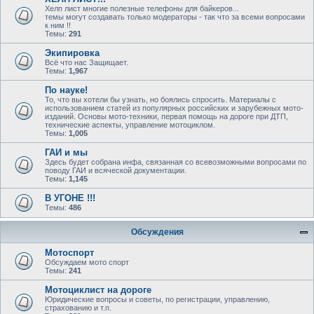
Хелп лист многие полезные телефоны для байкеров...
темы могут создавать только модераторы - так что за всеми вопросами
к ним !!
Темы:
291
Экипировка
Всё что нас Защищает.
Темы:
1,967
По науке!
То, что вы хотели бы узнать, но боялись спросить. Материалы с
использованием статей из популярных российских и зарубежных мото-
изданий. Основы мото-техники, первая помощь на дороге при ДТП,
технические аспекты, управление мотоциклом.
Темы:
1,005
ГАИ и мы
Здесь будет собрана инфа, связанная со всевозможными вопросами по
поводу ГАИ и всяческой документации.
Темы:
1,145
В УГОНЕ !!!
Темы:
486
Обсуждения
Мотоспорт
Обсуждаем мото спорт
Темы:
241
Мотоциклист на дороге
Юридические вопросы и советы, по регистрации, управлению,
страхованию и т.п.