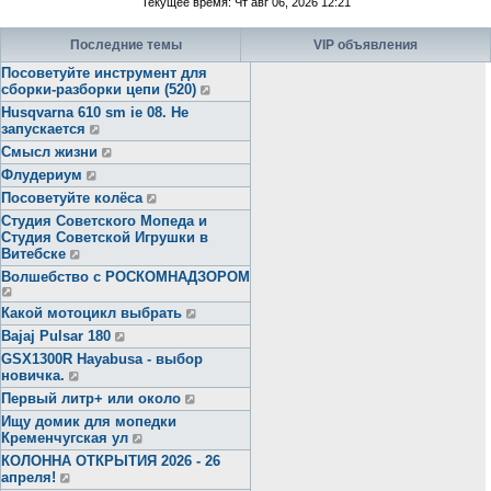
Текущее время: Чт авг 06, 2026 12:21
Последние темы
VIP объявления
Посоветуйте инструмент для
сборки-разборки цепи (520)
Husqvarna 610 sm ie 08. Не
запускается
Смысл жизни
Флудериум
Посоветуйте колёса
Студия Советского Мопеда и
Студия Советской Игрушки в
Витебске
Волшебство с РОСКОМНАДЗОРОМ
Какой мотоцикл выбрать
Bajaj Pulsar 180
GSX1300R Hayabusa - выбор
новичка.
Первый литр+ или около
Ищу домик для мопедки
Кременчугская ул
КОЛОННА ОТКРЫТИЯ 2026 - 26
апреля!