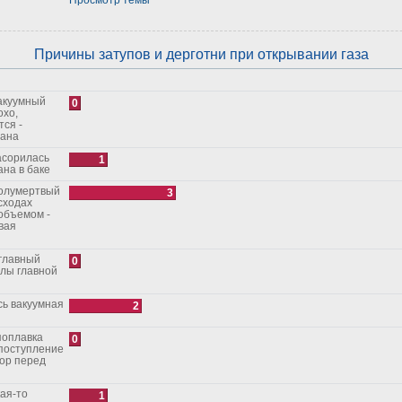
Причины затупов и дерготни при открывании газа
0
охо,
тся -
рана
1
на в баке
3
сходах
объемом -
вая
0
алы главной
2
0
поступление
1