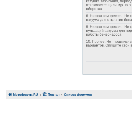
катушка зажигания, перио
отключается цилиндр на в
оборотах
8. Низкая компрессия. Не хватает
вакуума для открытия бен
9. Низкая компрессия. Не хватает силы
пульсаций вакуума для но
работы бензонасоса
10. Прочее. Нет правильных
вариантов. Опишите св
Мотофорум.RU
Портал
Список форумов