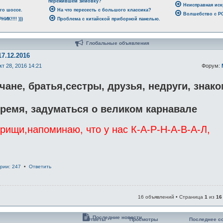
пережившем зимовку?
Неисправная иск
го шоссе.
На что пересесть с большого классика?
Волшебство с 
ИК!!!! )))
Проблема с китайской приборной панелью.
Глобальные объявления
17.12.2016
кт 28, 2016 14:21
Форум:
ане, братья,сестры, друзья, недруги, знак
ремя, задуматься о великом карнавале
ищи,напоминаю, что у нас К-А-Р-Н-А-В-А-Л,
рии: 247
•
Ответить
16 объявлений • Страница
1
из
16
Последние новости
Ответы
Просмотры
Последнее с