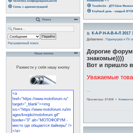
обязательно < !!
Политика конфиденциальности
ToxaSm1le - ДТП 61км Минско
Связь с администрацией
Клубный день - каждый ВТОРН
Поиск
С
К-А-Р-Н-А-В-А-Л 2017 
о
Добавлено :
Горынушка
»
Пт о
о
Расширенный поиск
б
щ
Дорогие форумч
е
Наша кнопка
знакомые))))
н
и
Вот и пришло в
е
Размести у себя нашу кнопку
Уважаемые товар
...
Просмотры: 67408 •
Коммента