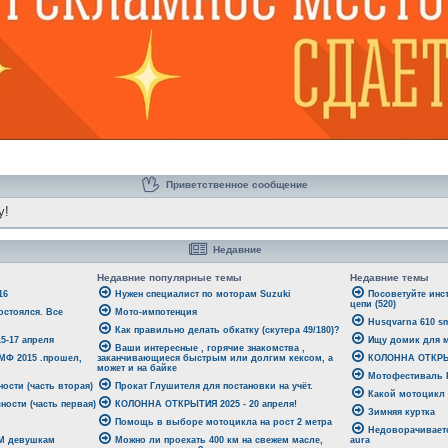
Приветственное сообщение
y!
Недавние
Недавние популярные темы
Недавние темы
16
Нужен специалист по моторам Suzuki
Посоветуйте инс
цепи (520)
стоялся. Все
Мото-импотенция
Husqvarna 610 sm
Как правильно делать обкатку (скутера 49/180)?
-17 апреля
Ищу домик для м
Ваши интересные , горячие знакомства ,
 МФ 2015 .прошел,
заканчивающиеся быстрым или долгим кексом, а
КОЛОННА ОТКРЫТ
может и на байке
Мотофестиваль Р
ости (часть вторая)
Прокат Глушителя для постановки на учёт.
Какой мотоцикл
ности (часть первая)
КОЛОННА ОТКРЫТИЯ 2025 - 20 апреля!
Зимняя куртка
Помощь в выборе мотоцикла на рост 2 метра
Недоворачиваетс
ЕМ девушкам
Можно ли проехать 400 км на свежем масле,
aura