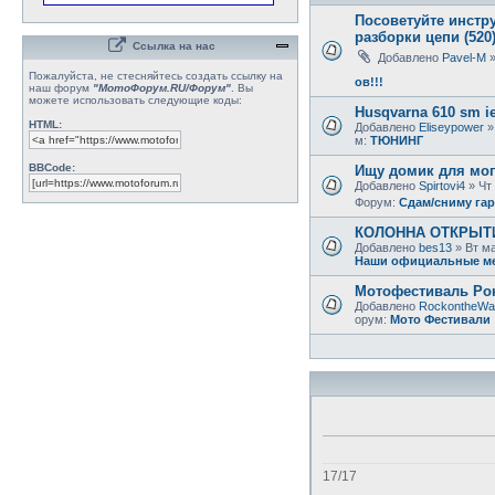
Посоветуйте инстр
разборки цепи (520
Ссылка на нас
Добавлено
Pavel-M
»
Пожалуйста, не стесняйтесь создать ссылку на
ов!!!
наш форум
"МотоФорум.RU/Форум"
. Вы
можете использовать следующие коды:
Husqvarna 610 sm ie
HTML:
Добавлено
Eliseypower
»
м:
ТЮНИНГ
BBCode:
Ищу домик для моп
Добавлено
Spirtovi4
» Чт 
Форум:
Сдам/сниму га
КОЛОННА ОТКРЫТИЯ 
Добавлено
bes13
» Вт ма
Наши официальные м
Мотофестиваль Рок
Добавлено
RockontheWa
орум:
Мото Фестивали
17/17