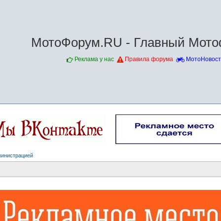
МотоФорум.RU - Главный Мото
Реклама у нас
Правила форума
МотоНовост
министрацией