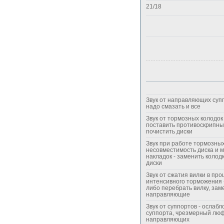
21/18
Звук от направляющих супп
надо смазать и все
Звук от тормозных колодок 
поставить противоскрипны
почистить диски
Звук при работе тормозных
несовместимость диска и 
накладок - заменить колодк
диски
Звук от сжатия вилки в про
интенсивного торможения 
либо перебрать вилку, зам
направляющие
Звук от суппортов - ослаб
суппорта, чрезмерный лю
направляющих