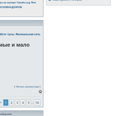
ра на скутере Yamaha jog 5bm
РОСКОМНАДЗОРОМ
Мото тусы. Филиальная сеть
омые и мало
[
Читать полностью
]
В
е
р
1
2
3
4
5
16
н
•
…
у
т
ь
ообщение