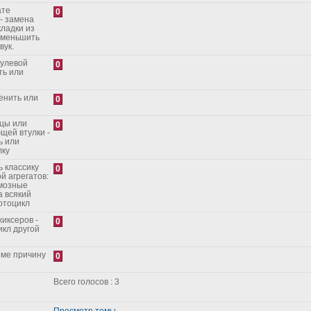
ате
0
- замена
кладки из
уменьшить
вук.
рулевой
0
ть или
енить или
0
ицы или
0
щей втулки -
ь или
лку
 классику
0
й агрегатов:
рмозные
а всякий
отоцикл
иксеров -
0
икл другой
еме причину
0
Всего голосов : 3
Просмотр темы