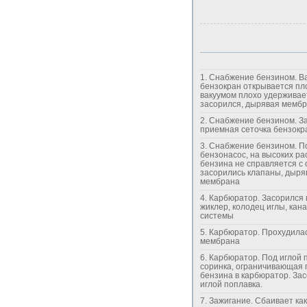
1. Снабжение бензином. Вакуумный
бензокран открывается пл
вакуумом плохо удерживае
засорился, дырявая мемб
2. Снабжение бензином. Засорилась
приемная сеточка бензокра
3. Снабжение бензином. Полумертвый
бензонасос, на высоких ра
бензина не справляется с 
засорились клапаны, дыря
мембрана
4. Карбюратор. Засорился главный
жиклер, колодец иглы, кан
системы
5. Карбюратор. Прохудилась вакуумная
мембрана
6. Карбюратор. Под иглой поплавка
соринка, ограничивающая 
бензина в карбюратор. Засор перед
иглой поплавка.
7. Зажигание. Сбаивает какая-то