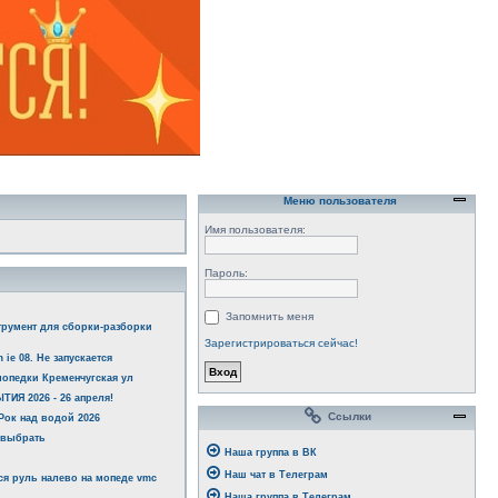
Меню пользователя
Имя пользователя:
Пароль:
Запомнить меня
трумент для сборки-разборки
Зарегистрироваться сейчас!
 ie 08. Не запускается
опедки Кременчугская ул
ИЯ 2026 - 26 апреля!
Ссылки
ок над водой 2026
 выбрать
Наша группа в ВК
Наш чат в Телеграм
я руль налево на мопеде vmc
Наша группа в Телеграм