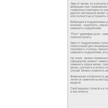
Звук от вилки, но в результ
вибрации при торможении 
тормозных накладок на на
другого материала может 
или полностью устранить з
Вибрация в подшипниках 
колонки - подтянуть, смаза
заменить подшипники
"Поет" демпфер руля - зам
перенастроить
Звук от подшипников ступ
пересохшей дистанциирую
перебрать ступицу, смазат
заменить подшипники, вту
Не знаю - можно применить
официалов, ремонт замено
заменить перья вилки, то
диски, суппорта и колесо н
случай. Можно поменять м
Фамильная особенность дж
лечится заменой на мотоц
модели
Свой вариант (описать в т
и как лечить)