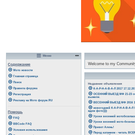
Меню
Welcome to my Communit
Содержание
Мото новости
Главная страница
Поиск
Недавние объявления
Правила форума
К-А-Р-Н-А-В-А-Л 2017 17.12.20
ОСЕННИЙ ВЫЕЗД МФ 21-23 со
Регистрация
выжили.
Рекламу на Мото форум.RU
ВЕСЕННИЙ ВЫЕЗД МФ 2016 15
новогодний К-А-Р-Н-А-В-А-Л
ждем фото))))
Помощь
Уроки весенней мотобезопасн
FAQ
Уроки весенней мото-безопас
BBCode FAQ
Привет Алень!
Условия использования
Перед катанием - читать ВС