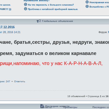
пережившем зимовку?
Неисправная иск
го шоссе.
На что пересесть с большого классика?
Волшебство с 
ИК!!!! )))
Проблема с китайской приборной панелью.
Глобальные объявления
17.12.2016
кт 28, 2016 14:21
Форум:
ане, братья,сестры, друзья, недруги, знак
ремя, задуматься о великом карнавале
ищи,напоминаю, что у нас К-А-Р-Н-А-В-А-Л,
рии: 247
•
Ответить
16 объявлений • Страница
1
из
16
Последние новости
Ответы
Просмотры
Последнее с