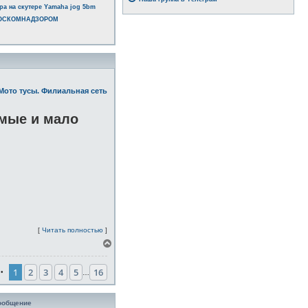
ра на скутере Yamaha jog 5bm
РОСКОМНАДЗОРОМ
Мото тусы. Филиальная сеть
омые и мало
[
Читать полностью
]
В
е
р
1
2
3
4
5
16
н
•
…
у
т
ь
ообщение