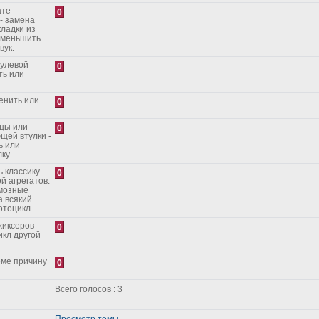
ате
0
- замена
кладки из
уменьшить
вук.
рулевой
0
ть или
енить или
0
ицы или
0
щей втулки -
ь или
лку
 классику
0
й агрегатов:
рмозные
а всякий
отоцикл
иксеров -
0
икл другой
еме причину
0
Всего голосов : 3
Просмотр темы