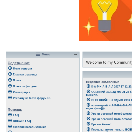
Меню
Welcome to my Communit
Содержание
Мото новости
Главная страница
Поиск
Недавние объявления
Правила форума
К-А-Р-Н-А-В-А-Л 2017 17.12.20
ОСЕННИЙ ВЫЕЗД МФ 21-23 со
Регистрация
выжили.
Рекламу на Мото форум.RU
ВЕСЕННИЙ ВЫЕЗД МФ 2016 15
новогодний К-А-Р-Н-А-В-А-Л
ждем фото))))
Помощь
Уроки весенней мотобезопасн
FAQ
Уроки весенней мото-безопас
BBCode FAQ
Привет Алень!
Условия использования
Перед катанием - читать ВС