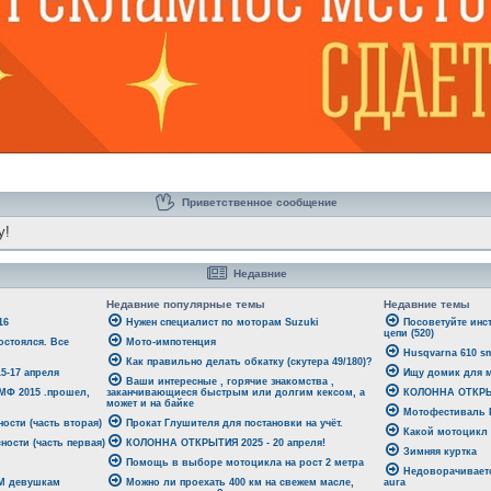
Приветственное сообщение
y!
Недавние
Недавние популярные темы
Недавние темы
16
Нужен специалист по моторам Suzuki
Посоветуйте инс
цепи (520)
стоялся. Все
Мото-импотенция
Husqvarna 610 sm
Как правильно делать обкатку (скутера 49/180)?
-17 апреля
Ищу домик для м
Ваши интересные , горячие знакомства ,
 МФ 2015 .прошел,
заканчивающиеся быстрым или долгим кексом, а
КОЛОННА ОТКРЫТ
может и на байке
Мотофестиваль Р
ости (часть вторая)
Прокат Глушителя для постановки на учёт.
Какой мотоцикл
ности (часть первая)
КОЛОННА ОТКРЫТИЯ 2025 - 20 апреля!
Зимняя куртка
Помощь в выборе мотоцикла на рост 2 метра
Недоворачиваетс
ЕМ девушкам
Можно ли проехать 400 км на свежем масле,
aura