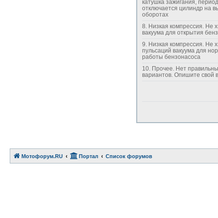
катушка зажигания, перио
отключается цилиндр на в
оборотах
8. Низкая компрессия. Не хватает
вакуума для открытия бен
9. Низкая компрессия. Не хватает силы
пульсаций вакуума для но
работы бензонасоса
10. Прочее. Нет правильных
вариантов. Опишите св
Мотофорум.RU
Портал
Список форумов