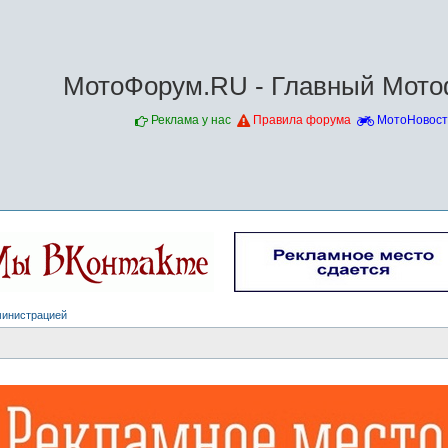
МотоФорум.RU - Главный Мото
Реклама у нас
Правила форума
МотоНовост
министрацией