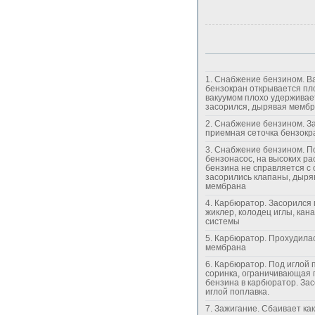
1. Снабжение бензином. Вакуумный
бензокран открывается пл
вакуумом плохо удерживае
засорился, дырявая мемб
2. Снабжение бензином. Засорилась
приемная сеточка бензокра
3. Снабжение бензином. Полумертвый
бензонасос, на высоких ра
бензина не справляется с 
засорились клапаны, дыря
мембрана
4. Карбюратор. Засорился главный
жиклер, колодец иглы, кан
системы
5. Карбюратор. Прохудилась вакуумная
мембрана
6. Карбюратор. Под иглой поплавка
соринка, ограничивающая 
бензина в карбюратор. Засор перед
иглой поплавка.
7. Зажигание. Сбаивает какая-то