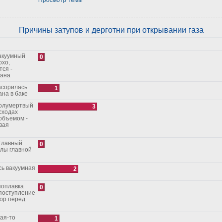
Причины затупов и дерготни при открывании газа
0
охо,
тся -
рана
1
на в баке
3
сходах
объемом -
вая
0
алы главной
2
0
поступление
1