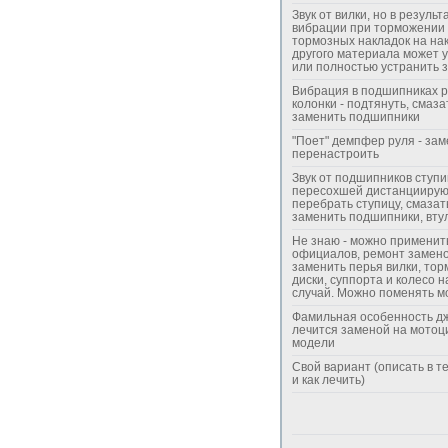
Звук от вилки, но в результ
вибрации при торможении 
тормозных накладок на на
другого материала может 
или полностью устранить з
Вибрация в подшипниках 
колонки - подтянуть, смаза
заменить подшипники
"Поет" демпфер руля - зам
перенастроить
Звук от подшипников ступ
пересохшей дистанциирую
перебрать ступицу, смазат
заменить подшипники, вту
Не знаю - можно применить
официалов, ремонт замено
заменить перья вилки, то
диски, суппорта и колесо н
случай. Можно поменять м
Фамильная особенность дж
лечится заменой на мотоц
модели
Свой вариант (описать в т
и как лечить)