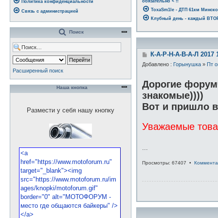
обязательно < !!
Политика конфиденциальности
ToxaSm1le - ДТП 61км Минско
Связь с администрацией
Клубный день - каждый ВТОРН
Поиск
С
К-А-Р-Н-А-В-А-Л 2017 
о
Добавлено :
Горынушка
»
Пт о
о
Расширенный поиск
б
щ
Дорогие форумч
е
Наша кнопка
знакомые))))
н
и
Вот и пришло в
е
Размести у себя нашу кнопку
Уважаемые товар
...
Просмотры: 67407 •
Коммента