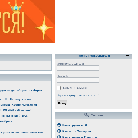
Меню пользователя
Имя пользователя:
Пароль:
Запомнить меня
трумент для сборки-разборки
Зарегистрироваться сейчас!
 ie 08. Не запускается
опедки Кременчугская ул
ИЯ 2026 - 26 апреля!
Ссылки
ок над водой 2026
 выбрать
Наша группа в ВК
Наш чат в Телеграм
я руль налево на мопеде vmc
Наша группа в Телеграм