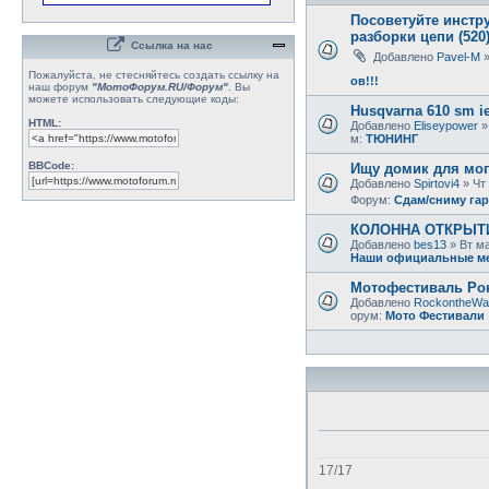
Посоветуйте инстр
разборки цепи (520
Ссылка на нас
Добавлено
Pavel-M
»
Пожалуйста, не стесняйтесь создать ссылку на
ов!!!
наш форум
"МотоФорум.RU/Форум"
. Вы
можете использовать следующие коды:
Husqvarna 610 sm ie
HTML:
Добавлено
Eliseypower
»
м:
ТЮНИНГ
BBCode:
Ищу домик для моп
Добавлено
Spirtovi4
» Чт 
Форум:
Сдам/сниму га
КОЛОННА ОТКРЫТИЯ 
Добавлено
bes13
» Вт ма
Наши официальные м
Мотофестиваль Рок
Добавлено
RockontheWa
орум:
Мото Фестивали
17/17