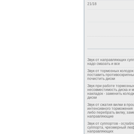
21/18
Звук от направляющих супп
надо смазать и все
Звук от тормозных колодок 
поставить противоскрипны
почистить диски
Звук при работе тормозных
несовместимость диска и 
накладок - заменить колодк
диски
Звук от сжатия вилки в про
интенсивного торможения 
либо перебрать вилку, зам
направляющие
Звук от суппортов - ослаб
суппорта, чрезмерный лю
направляющих