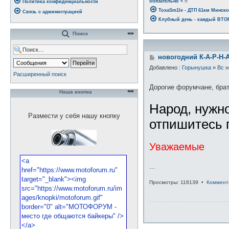
обязательно < !!
Политика конфиденциальности
ToxaSm1le - ДТП 61км Минско
Связь с администрацией
Клубный день - каждый ВТОРН
Поиск
С
новогодний К-А-Р-Н-А
о
Добавлено :
Горынушка
»
Вс н
о
Расширенный поиск
б
щ
Дорогие форумчане, брат
е
Наша кнопка
н
Народ, нужно
и
е
Размести у себя нашу кнопку
отпишитесь 
Уважаемые
...
Просмотры: 118139 •
Коммент