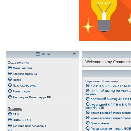
Меню
Welcome to my Communit
Содержание
Мото новости
Главная страница
Поиск
Недавние объявления
Правила форума
К-А-Р-Н-А-В-А-Л 2017 17.12.20
ОСЕННИЙ ВЫЕЗД МФ 21-23 со
Регистрация
выжили.
Рекламу на Мото форум.RU
ВЕСЕННИЙ ВЫЕЗД МФ 2016 15
новогодний К-А-Р-Н-А-В-А-Л
ждем фото))))
Помощь
Уроки весенней мотобезопасн
FAQ
Уроки весенней мото-безопас
BBCode FAQ
Привет Алень!
Условия использования
Перед катанием - читать ВС