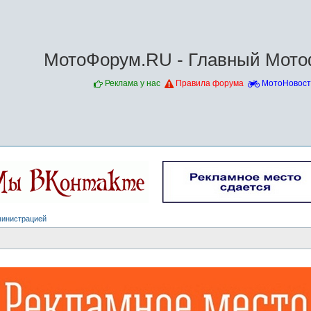
МотоФорум.RU - Главный Мото
Реклама у нас
Правила форума
МотоНовост
министрацией