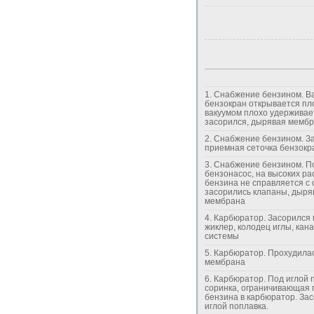
1. Снабжение бензином. Вакуумный
бензокран открывается пл
вакуумом плохо удерживае
засорился, дырявая мемб
2. Снабжение бензином. Засорилась
приемная сеточка бензокра
3. Снабжение бензином. Полумертвый
бензонасос, на высоких ра
бензина не справляется с 
засорились клапаны, дыря
мембрана
4. Карбюратор. Засорился главный
жиклер, колодец иглы, кан
системы
5. Карбюратор. Прохудилась вакуумная
мембрана
6. Карбюратор. Под иглой поплавка
соринка, ограничивающая 
бензина в карбюратор. Засор перед
иглой поплавка.