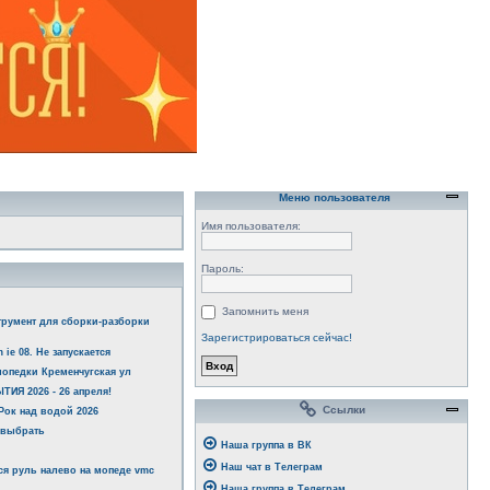
Меню пользователя
Имя пользователя:
Пароль:
Запомнить меня
трумент для сборки-разборки
Зарегистрироваться сейчас!
 ie 08. Не запускается
опедки Кременчугская ул
ИЯ 2026 - 26 апреля!
Ссылки
ок над водой 2026
 выбрать
Наша группа в ВК
Наш чат в Телеграм
я руль налево на мопеде vmc
Наша группа в Телеграм