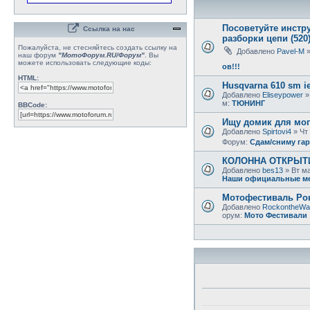
Посоветуйте инстр
Ссылка на нас
разборки цепи (520
Пожалуйста, не стесняйтесь создать ссылку на
Добавлено
Pavel-M
»
наш форум
"МотоФорум.RU/Форум"
. Вы
можете использовать следующие коды:
ов!!!
HTML:
Husqvarna 610 sm ie
Добавлено
Eliseypower
»
м:
ТЮНИНГ
BBCode:
Ищу домик для моп
Добавлено
Spirtovi4
» Чт 
Форум:
Сдам/сниму га
КОЛОННА ОТКРЫТИЯ 
Добавлено
bes13
» Вт ма
Наши официальные м
Мотофестиваль Рок
Добавлено
RockontheWa
орум:
Мото Фестивали