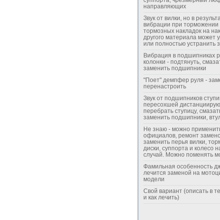
направляющих
Звук от вилки, но в результ
вибрации при торможении 
тормозных накладок на на
другого материала может 
или полностью устранить з
Вибрация в подшипниках 
колонки - подтянуть, смаза
заменить подшипники
"Поет" демпфер руля - зам
перенастроить
Звук от подшипников ступ
пересохшей дистанциирую
перебрать ступицу, смазат
заменить подшипники, вту
Не знаю - можно применить
официалов, ремонт замено
заменить перья вилки, то
диски, суппорта и колесо н
случай. Можно поменять м
Фамильная особенность дж
лечится заменой на мотоц
модели
Свой вариант (описать в т
и как лечить)