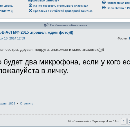
пережившем зимовку?
Неисправная иск
го шоссе.
На что пересесть с большого классика?
Волшебство с 
ИК!!!! )))
Проблема с китайской приборной панелью.
Глобальные объявления
-В-А-Л МФ 2015 .прошел, ждем фото))))
оя 16, 2014 12:39
Форум:
ья,сестры, друзья, недруги, знакомые и мало знакомые))))
 будет два микрофона, если у кого е
пожалуйста в личку.
арии: 1852
•
Ответить
1
16 объявлений • Страница
4
из
16
•