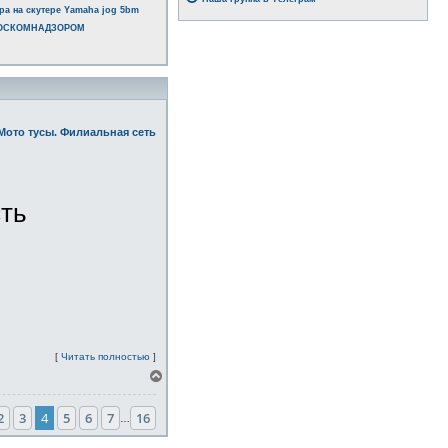
ра на скутере Yamaha jog 5bm
РОСКОМНАДЗОРОМ
Мото тусы. Филиальная сеть
сть
[
Читать полностью
]
В
е
р
2
3
4
5
6
7
16
н
…
у
т