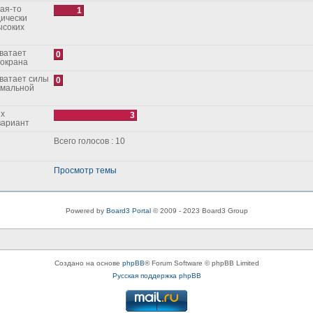
1
дически
ысоких
0
зокрана
0
рмальной
3
ой вариант
Всего голосов : 10
Просмотр темы
Powered by
Board3 Portal
© 2009 - 2023 Board3 Group
Создано на основе
phpBB
® Forum Software © phpBB Limited
Русская поддержка phpBB