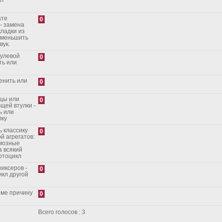
ате
0
- замена
кладки из
уменьшить
вук.
рулевой
0
ть или
енить или
0
ицы или
0
щей втулки -
ь или
лку
 классику
0
й агрегатов:
рмозные
а всякий
отоцикл
иксеров -
0
икл другой
еме причину
0
Всего голосов : 3