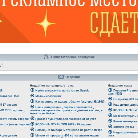
Приветственное сообщение
y!
Недавние
Недавние популярные темы
Недавние темы
16
Нужен специалист по моторам Suzuki
Посоветуйте инс
цепи (520)
стоялся. Все
Мото-импотенция
Husqvarna 610 sm
Как правильно делать обкатку (скутера 49/180)?
-17 апреля
Ищу домик для м
Ваши интересные , горячие знакомства ,
 МФ 2015 .прошел,
заканчивающиеся быстрым или долгим кексом, а
КОЛОННА ОТКРЫТ
может и на байке
Мотофестиваль Р
ости (часть вторая)
Прокат Глушителя для постановки на учёт.
Какой мотоцикл
ности (часть первая)
КОЛОННА ОТКРЫТИЯ 2025 - 20 апреля!
Зимняя куртка
Помощь в выборе мотоцикла на рост 2 метра
Недоворачиваетс
ЕМ девушкам
Можно ли проехать 400 км на свежем масле,
aura