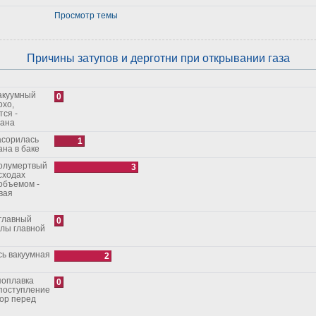
Просмотр темы
Причины затупов и дерготни при открывании газа
0
охо,
тся -
рана
1
на в баке
3
сходах
объемом -
вая
0
алы главной
2
0
поступление