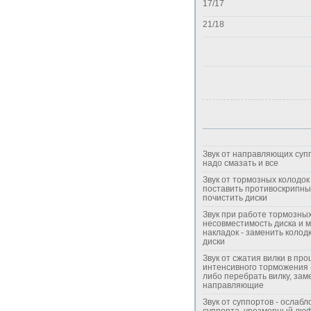
17/17
21/18
Звук от направляющих супп
надо смазать и все
Звук от тормозных колодок 
поставить противоскрипны
почистить диски
Звук при работе тормозных
несовместимость диска и 
накладок - заменить колодк
диски
Звук от сжатия вилки в про
интенсивного торможения 
либо перебрать вилку, зам
направляющие
Звук от суппортов - ослаб
суппорта, чрезмерный лю