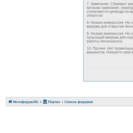
7. Зажигание. Сбаивает какая-то
катушка зажигания, перио
отключается цилиндр на в
оборотах
8. Низкая компрессия. Не хватает
вакуума для открытия бен
9. Низкая компрессия. Не хватает силы
пульсаций вакуума для но
работы бензонасоса
10. Прочее. Нет правильных
вариантов. Опишите св
Мотофорум.RU
Портал
Список форумов