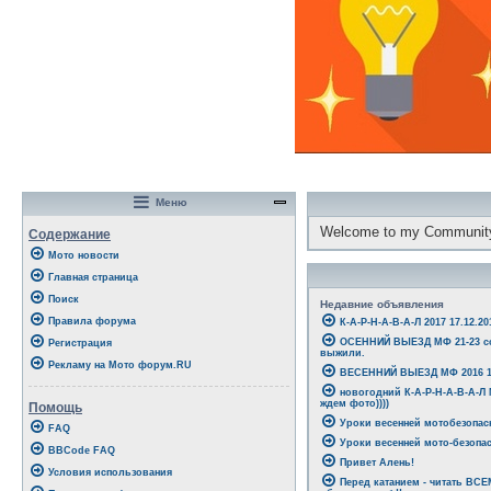
Меню
Welcome to my Communit
Содержание
Мото новости
Главная страница
Поиск
Недавние объявления
Правила форума
К-А-Р-Н-А-В-А-Л 2017 17.12.20
ОСЕННИЙ ВЫЕЗД МФ 21-23 со
Регистрация
выжили.
Рекламу на Мото форум.RU
ВЕСЕННИЙ ВЫЕЗД МФ 2016 15
новогодний К-А-Р-Н-А-В-А-Л
ждем фото))))
Помощь
Уроки весенней мотобезопасн
FAQ
Уроки весенней мото-безопас
BBCode FAQ
Привет Алень!
Условия использования
Перед катанием - читать ВС