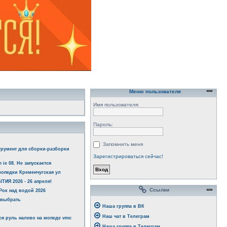
Меню пользователя
Имя пользователя:
Пароль:
Запомнить меня
трумент для сборки-разборки
Зарегистрироваться сейчас!
 ie 08. Не запускается
опедки Кременчугская ул
ИЯ 2026 - 26 апреля!
Ссылки
ок над водой 2026
 выбрать
Наша группа в ВК
Наш чат в Телеграм
я руль налево на мопеде vmc
Наша группа в Телеграм