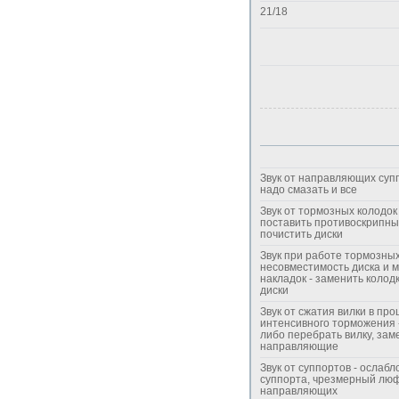
21/18
Звук от направляющих супп
надо смазать и все
Звук от тормозных колодок 
поставить противоскрипны
почистить диски
Звук при работе тормозных
несовместимость диска и 
накладок - заменить колодк
диски
Звук от сжатия вилки в про
интенсивного торможения 
либо перебрать вилку, зам
направляющие
Звук от суппортов - ослаб
суппорта, чрезмерный лю
направляющих