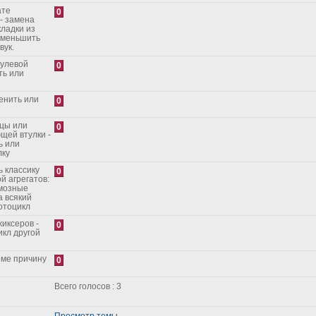
ате
0
- замена
кладки из
уменьшить
вук.
рулевой
0
ть или
енить или
0
ицы или
0
щей втулки -
ь или
лку
 классику
0
й агрегатов:
рмозные
а всякий
отоцикл
иксеров -
0
икл другой
еме причину
0
Всего голосов : 3
Просмотр темы