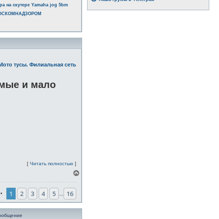
ра на скутере Yamaha jog 5bm
РОСКОМНАДЗОРОМ
Мото тусы. Филиальная сеть
омые и мало
[
Читать полностью
]
В
е
р
1
2
3
4
5
16
н
•
…
у
т
ь
ообщение