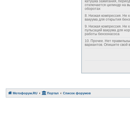
катушка зажигания, перио
отключается цилиндр на в
оборотах
8. Низкая компрессия. Не хватает
вакуума для открытия бен
9. Низкая компрессия. Не хватает силы
пульсаций вакуума для но
работы бензонасоса
10. Прочее. Нет правильных
вариантов. Опишите св
Мотофорум.RU
Портал
Список форумов