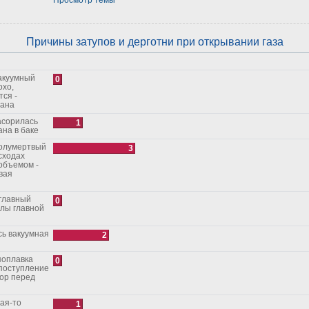
Причины затупов и дерготни при открывании газа
0
охо,
тся -
рана
1
на в баке
3
сходах
объемом -
вая
0
алы главной
2
0
поступление
1