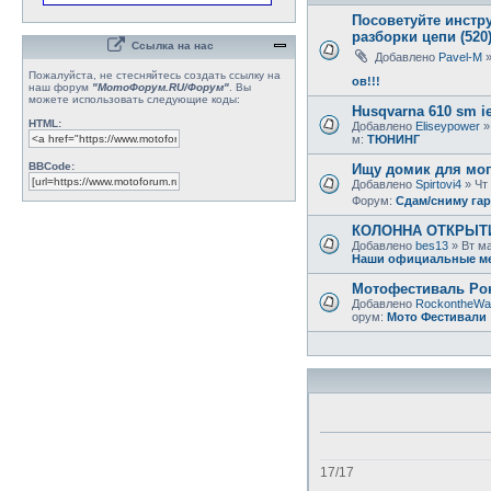
Посоветуйте инстр
разборки цепи (520
Ссылка на нас
Добавлено
Pavel-M
»
Пожалуйста, не стесняйтесь создать ссылку на
ов!!!
наш форум
"МотоФорум.RU/Форум"
. Вы
можете использовать следующие коды:
Husqvarna 610 sm ie
HTML:
Добавлено
Eliseypower
»
м:
ТЮНИНГ
BBCode:
Ищу домик для моп
Добавлено
Spirtovi4
» Чт 
Форум:
Сдам/сниму га
КОЛОННА ОТКРЫТИЯ 
Добавлено
bes13
» Вт ма
Наши официальные м
Мотофестиваль Рок
Добавлено
RockontheWa
орум:
Мото Фестивали
17/17