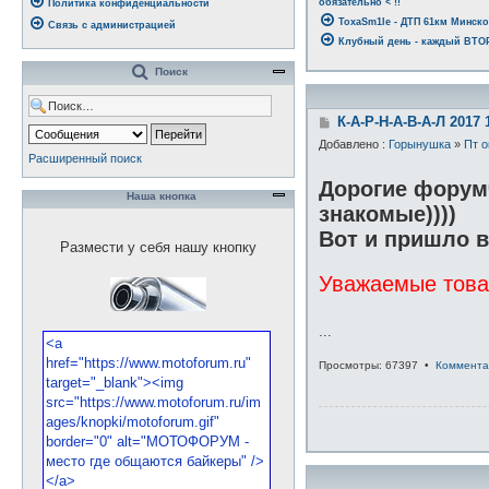
обязательно < !!
Политика конфиденциальности
ToxaSm1le - ДТП 61км Минско
Связь с администрацией
Клубный день - каждый ВТОРН
Поиск
С
К-А-Р-Н-А-В-А-Л 2017 
о
Добавлено :
Горынушка
»
Пт о
о
Расширенный поиск
б
щ
Дорогие форумч
е
Наша кнопка
знакомые))))
н
и
Вот и пришло в
е
Размести у себя нашу кнопку
Уважаемые товар
...
Просмотры: 67397 •
Коммента