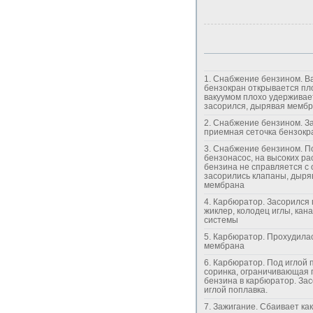
1. Снабжение бензином. Вакуумный
бензокран открывается пл
вакуумом плохо удерживае
засорился, дырявая мемб
2. Снабжение бензином. Засорилась
приемная сеточка бензокра
3. Снабжение бензином. Полумертвый
бензонасос, на высоких ра
бензина не справляется с 
засорились клапаны, дыря
мембрана
4. Карбюратор. Засорился главный
жиклер, колодец иглы, кан
системы
5. Карбюратор. Прохудилась вакуумная
мембрана
6. Карбюратор. Под иглой поплавка
соринка, ограничивающая 
бензина в карбюратор. Засор перед
иглой поплавка.
7. Зажигание. Сбаивает какая-то