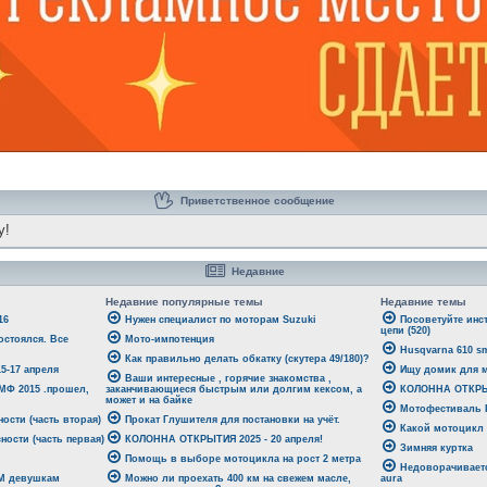
Приветственное сообщение
y!
Недавние
Недавние популярные темы
Недавние темы
16
Нужен специалист по моторам Suzuki
Посоветуйте инс
цепи (520)
стоялся. Все
Мото-импотенция
Husqvarna 610 sm
Как правильно делать обкатку (скутера 49/180)?
-17 апреля
Ищу домик для м
Ваши интересные , горячие знакомства ,
 МФ 2015 .прошел,
заканчивающиеся быстрым или долгим кексом, а
КОЛОННА ОТКРЫТ
может и на байке
Мотофестиваль Р
ости (часть вторая)
Прокат Глушителя для постановки на учёт.
Какой мотоцикл
ности (часть первая)
КОЛОННА ОТКРЫТИЯ 2025 - 20 апреля!
Зимняя куртка
Помощь в выборе мотоцикла на рост 2 метра
Недоворачиваетс
ЕМ девушкам
Можно ли проехать 400 км на свежем масле,
aura