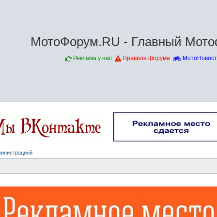
МотоФорум.RU - Главный Мото
Реклама у нас
Правила форума
МотоНовост
министрацией