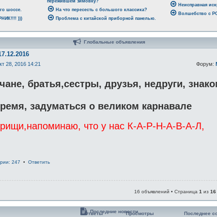
пережившем зимовку?
Неисправная иск
го шоссе.
На что пересесть с большого классика?
Волшебство с 
ИК!!!! )))
Проблема с китайской приборной панелью.
Глобальные объявления
17.12.2016
кт 28, 2016 14:21
Форум:
ане, братья,сестры, друзья, недруги, знак
ремя, задуматься о великом карнавале
ищи,напоминаю, что у нас К-А-Р-Н-А-В-А-Л,
рии: 247
•
Ответить
16 объявлений • Страница
1
из
16
Последние новости
Ответы
Просмотры
Последнее с