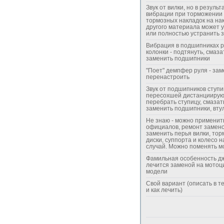
Звук от вилки, но в результ
вибрации при торможении 
тормозных накладок на на
другого материала может 
или полностью устранить з
Вибрация в подшипниках 
колонки - подтянуть, смаза
заменить подшипники
"Поет" демпфер руля - зам
перенастроить
Звук от подшипников ступ
пересохшей дистанциирую
перебрать ступицу, смазат
заменить подшипники, вту
Не знаю - можно применить
официалов, ремонт замено
заменить перья вилки, то
диски, суппорта и колесо н
случай. Можно поменять м
Фамильная особенность дж
лечится заменой на мотоц
модели
Свой вариант (описать в т
и как лечить)