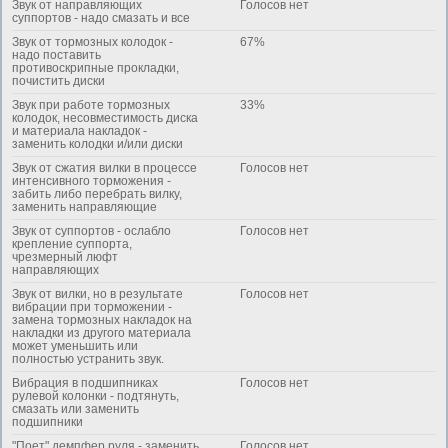
Звук от направляющих
Голосов нет
суппортов - надо смазать и все
Звук от тормозных колодок -
67%
надо поставить
противоскрипные прокладки,
почистить диски
Звук при работе тормозных
33%
колодок, несовместимость диска
и материала накладок -
заменить колодки и/или диски
Звук от сжатия вилки в процессе
Голосов нет
интенсивного торможения -
забить либо перебрать вилку,
заменить направляющие
Звук от суппортов - ослабло
Голосов нет
крепление суппорта,
чрезмерный люфт
направляющих
Звук от вилки, но в результате
Голосов нет
вибрации при торможении -
замена тормозных накладок на
накладки из другого материала
может уменьшить или
полностью устранить звук.
Вибрация в подшипниках
Голосов нет
рулевой колонки - подтянуть,
смазать или заменить
подшипники
"Поет" демпфер руля - заменить
Голосов нет