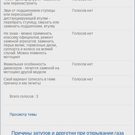
или перенастроить
Звук от подшипников ступицы
Голосов нет
или пересохшей
дистанциирующей втулки -
перебрать ступицу, смазать или
заменить подшипники, втулку
Не знаю - можно применить
Голосов нет
классику официалов, ремонт
заменой агрегатов: заменить
перья вилки, тормозные диски,
суппорта и колесо на всякий
случай. Можно поменять
мотоцикл
Фамильная особенность
Голосов нет
джиксеров - лечится заменой на
мотоцикл другой модели
Свой вариант (описать в теме
Голосов нет
причину и как лечить)
Всего голосов : 3
Просмотр темы
Причины затупов и дерготни при открывании газа