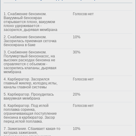
1. Снабжение бензином.
Голосов нет
Вакуумный бензокран
открывается плохо, вакуумом
плохо удерживается -
засорился, дырявая мембрана
2. Снабжение бензином.
10%
Засорилась приемная сеточка
бензокрана в баке
3. Снабжение бензином.
30%
Полумертвый бензонасос, на
высоких расходах бензина не
справляется с объемом -
засорились клапаны, дырявая
мембрана
4. Карбюратор. Засорился
Голосов нет
главный жиклер, колодец иглы,
каналы главной системы
5. Карбюратор. Прохудилась
20%
вакуумная мембрана
6. Карбюратор. Под иглой
Голосов нет
поплавка соринка,
ограничивающая поступление
бензина в карбюратор. Засор
перед иглой поплавка.
7. Зажигание. Сбаивает какая-то
10%
катушка зажигания,