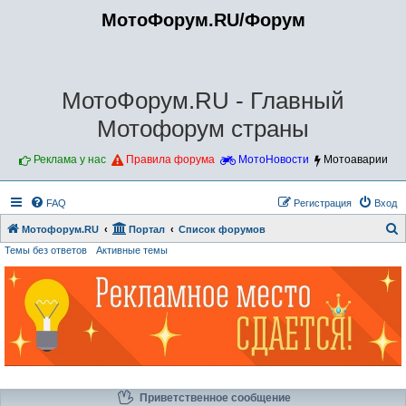
МотоФорум.RU/Форум
МотоФорум.RU - Главный
Мотофорум страны
Реклама у нас
Правила форума
МотоНовости
Мотоаварии
FAQ
Регистрация
Вход
Мотофорум.RU
Портал
Список форумов
Темы без ответов
Активные темы
о
и
с
к
Приветственное сообщение