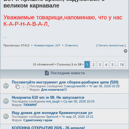
великом карнавале
Уважаемые товарищи,напоминаю, что у нас
К-А-Р-Н-А-В-А-Л,
...
Просмотры: 67412 •
Комментарии: 247
•
Ответить
[
Читать полностью
]
1
2
3
4
5
16
16 объявлений • Страница
1
из
16
•
…
Последние новости
Посоветуйте инструмент для сборки-разборки цепи (520)
Последнее сообщение
Самоделкин96
»
Чт авг 06, 2026 03:29
1
2
Форум:
Для новичков!!!
Husqvarna 610 sm ie 08. Не запускается
Последнее сообщение
evil_laugh
»
Ср авг 05, 2026 10:24
Форум:
ТЮНИНГ
Ищу домик для мопедки Кременчугская ул
Последнее сообщение
Spirtovi4
»
Чт мар 19, 2026 19:15
Форум:
Сдам/сниму гараж
КОЛОННА ОТКРЫТИЯ 2026 - 26 апреля!