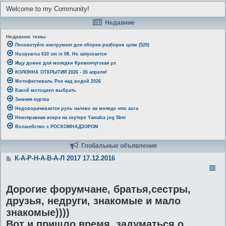
Welcome to my Community!
Недавние
Недавние темы
Посоветуйте инструмент для сборки-разборки цепи (520)
Husqvarna 610 sm ie 08. Не запускается
Ищу домик для мопедки Кременчугская ул
КОЛОННА ОТКРЫТИЯ 2026 - 26 апреля!
Мотофестиваль Рок над водой 2026
Какой мотоцикл выбрать
Зимняя куртка
Недоворачивается руль налево на мопеде vmc aura
Неисправная искра на скутере Yamaha jog 5bm
Волшебство с РОСКОМНАДЗОРОМ
Глобальные объявления
С
К-А-Р-Н-А-В-А-Л 2017 17.12.2016
о
о
б
щ
Дорогие форумчане, братья,сестры,
е
друзья, недруги, знакомые и мало
н
и
знакомые))))
е
Вот и пришло время, задуматься о