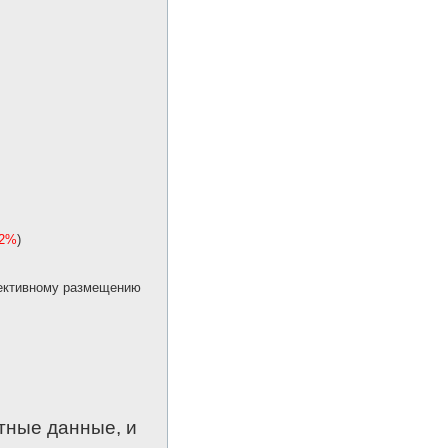
.2%
)
фективному размещению
тные данные, и