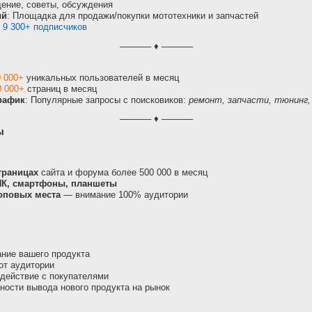
ение, советы, обсуждения
ий
: Площадка для продажи/покупки мототехники и запчастей
:
9 300+ подписчиков
───── ♦ ─────
 000+
уникальных пользователей в месяц
0 000+
страниц в месяц
рафик
: Популярные запросы с поисковиков:
ремонт, запчасти, тюнинг, 
───── ♦ ─────
ы
траницах
сайта и форума более 500 000 в месяц
ПК, смартфоны, планшеты
оповых места
— внимание 100% аудитории
ние вашего продукта
от аудитории
действие с покупателями
ости вывода нового продукта на рынок