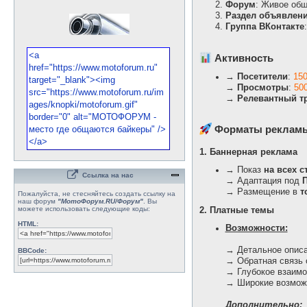
Форум
: Живое общ
Раздел объявлен
Группа ВКонтакте
Активность
→
Посетители
:
150
→
Просмотры
:
50
→
Релевантный т
Форматы реклам
1. Баннерная реклама
→ Показ
на всех с
Ссылка на нас
→ Адаптация под
→ Размещение в
т
Пожалуйста, не стесняйтесь создать ссылку на
наш форум
"МотоФорум.RU/Форум"
. Вы
можете использовать следующие коды:
2. Платные темы
HTML:
Возможности:
→ Детальное описа
BBCode:
→ Обратная связь 
→ Глубокое взаимо
→ Широкие возможн
Дополнительно: