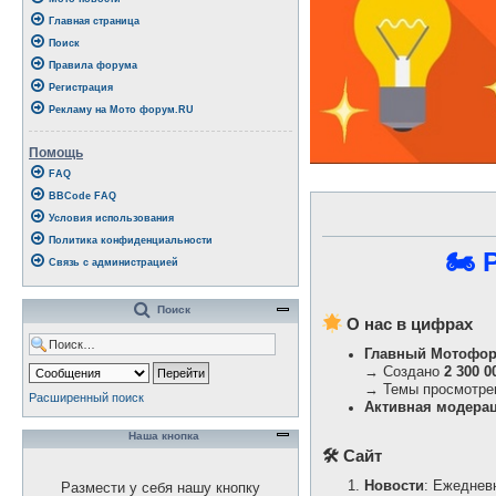
Главная страница
Поиск
Правила форума
Регистрация
Рекламу на Мото форум.RU
Помощь
FAQ
BBCode FAQ
Условия использования
Политика конфиденциальности
🏍 
Связь с администрацией
Поиск
О нас в цифрах
Главный Мотофору
→ Создано
2 300 
→ Темы просмотр
Расширенный поиск
Активная модера
Наша кнопка
🛠 Сайт
Новости
: Ежеднев
Размести у себя нашу кнопку