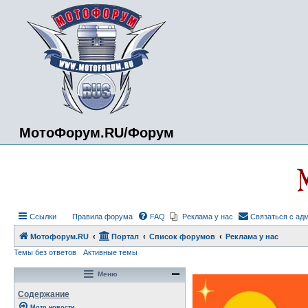
МотоФорум.RU/Форум
Ссылки
Правила форума
FAQ
Реклама у нас
Связаться с ад
Мотофорум.RU
Портал
Список форумов
Реклама у нас
Темы без ответов
Активные темы
Меню
Содержание
Мото новости