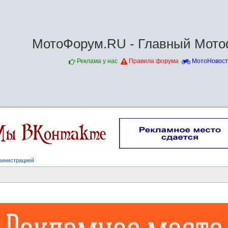
МотоФорум.RU - Главный Мото
Реклама у нас
Правила форума
МотоНовост
министрацией