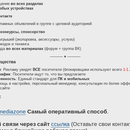
щение
во всех разделах
юбых устройствах
онтакте
амных объявлений в группе с целевой аудиторией
 конкурсы, спонсорство
ыгрышей (
экипировка, аксессуары, услуги
)
ездок и тюнинга
нда
во всех материалах
(форум + группа ВК)
───── ♦ ─────
щества
и
: Рекламу увидят
ВСЕ
посетители (блокировщики используют всего
1-1
рафик
: Посетители ищут то, что вы предлагаете
енность
: Единый стандарт для
ПК и мобильных
мощь в настройке, персональный менеджер, консультации по более эф
сайте
:
ediazone
Самый оперативный способ
.
 связи через сайт
ссылка
(Оставьте свои контак