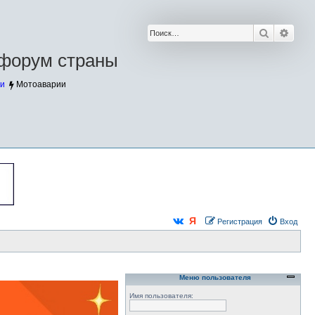
Поиск
Расш
форум страны
и
Мотоаварии
Регистрация
Вход
Меню пользователя
Имя пользователя: