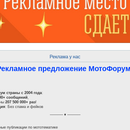
Реклама у нас
Рекламное предложение МотоФору
м страны с 2004 года
:
000+ сообщений
,
ены
207 500 000+ раз
!
ция
: Без спама и фейков
───── ♦ ─────
ные публикации по мототематике