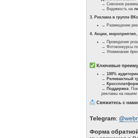
→ Сквозное разме
→ Видимость на
л
3. Реклама в группе ВК
→ Размещение рекл
4. Акции, мероприятия,
→ Проведение роз
→ Фотоконкурсы по
→ Упоминание бре
Ключевые преиму
→
100% аудитори
→
Релевантный т
→
Кроссплатформ
→
Поддержка
: По
рекламы на нашем 
Свяжитесь с нами
Telegram
:
@webm
Форма обратной