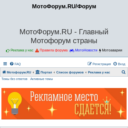
МотоФорум.RU/Форум
МотоФорум.RU - Главный
Мотофорум страны
Реклама у нас
Правила форума
МотоНовости
Мотоаварии
FAQ
Регистрация
Вход
Мотофорум.RU
Портал
Список форумов
Реклама у нас
Темы без ответов
Активные темы
о
и
с
к