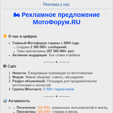
Реклама у нас
🏍 Рекламное предложение
МотоФорум.RU
О нас в цифрах
Главный Мотофорум страны с 2004 года
:
→ Создано
2 300 000+ сообщений
,
→ Темы просмотрены
207 500 000+ раз
!
Активная модерация
: Без спама и фейков
───── ♦ ─────
🛠 Сайт
Новости
: Ежедневные публикации по мототематике
Форум
: Живое общение, советы, обсуждения
Раздел объявлений
: Площадка для продажи/покупки
мототехники и запчастей
Группа ВКонтакте
:
9 300+ подписчиков
───── ♦ ─────
Активность
→
Посетители
:
150 000+
уникальных пользователей в месяц
→
Просмотры
:
500 000+
страниц в месяц