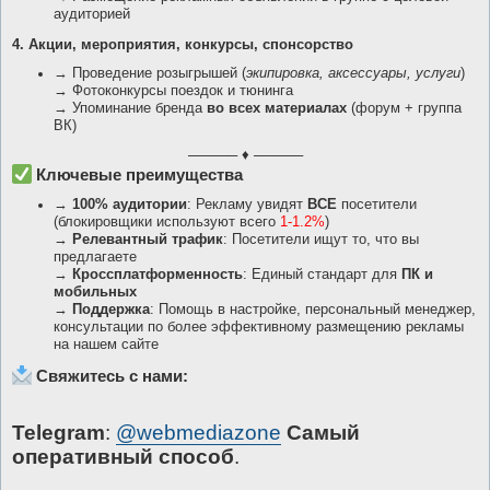
аудиторией
4. Акции, мероприятия, конкурсы, спонсорство
→ Проведение розыгрышей (
экипировка, аксессуары, услуги
)
→ Фотоконкурсы поездок и тюнинга
→ Упоминание бренда
во всех материалах
(форум + группа
ВК)
───── ♦ ─────
Ключевые преимущества
→
100% аудитории
: Рекламу увидят
ВСЕ
посетители
(блокировщики используют всего
1-1.2%
)
→
Релевантный трафик
: Посетители ищут то, что вы
предлагаете
→
Кроссплатформенность
: Единый стандарт для
ПК и
мобильных
→
Поддержка
: Помощь в настройке, персональный менеджер,
консультации по более эффективному размещению рекламы
на нашем сайте
Свяжитесь с нами:
Telegram
:
@webmediazone
Самый
оперативный способ
.