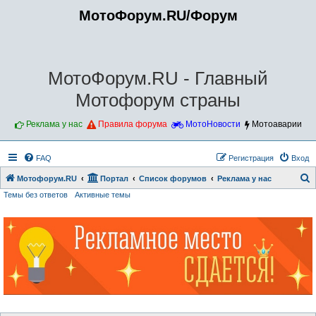
МотоФорум.RU/Форум
МотоФорум.RU - Главный
Мотофорум страны
Реклама у нас
Правила форума
МотоНовости
Мотоаварии
FAQ
Регистрация
Вход
Мотофорум.RU
Портал
Список форумов
Реклама у нас
Темы без ответов
Активные темы
о
и
с
к