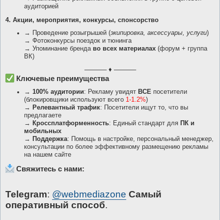
аудиторией
4. Акции, мероприятия, конкурсы, спонсорство
→ Проведение розыгрышей (
экипировка, аксессуары, услуги
)
→ Фотоконкурсы поездок и тюнинга
→ Упоминание бренда
во всех материалах
(форум + группа
ВК)
───── ♦ ─────
Ключевые преимущества
→
100% аудитории
: Рекламу увидят
ВСЕ
посетители
(блокировщики используют всего
1-1.2%
)
→
Релевантный трафик
: Посетители ищут то, что вы
предлагаете
→
Кроссплатформенность
: Единый стандарт для
ПК и
мобильных
→
Поддержка
: Помощь в настройке, персональный менеджер,
консультации по более эффективному размещению рекламы
на нашем сайте
Свяжитесь с нами:
Telegram
:
@webmediazone
Самый
оперативный способ
.