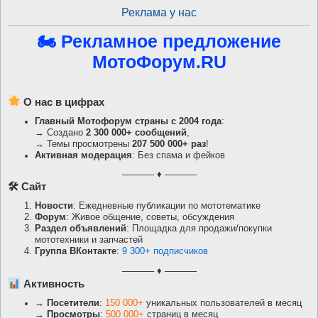
Реклама у нас
🏍 Рекламное предложение
МотоФорум.RU
О нас в цифрах
Главный Мотофорум страны с 2004 года
:
→ Создано
2 300 000+ сообщений
,
→ Темы просмотрены
207 500 000+ раз
!
Активная модерация
: Без спама и фейков
───── ♦ ─────
🛠 Сайт
Новости
: Ежедневные публикации по мототематике
Форум
: Живое общение, советы, обсуждения
Раздел объявлений
: Площадка для продажи/покупки
мототехники и запчастей
Группа ВКонтакте
:
9 300+ подписчиков
───── ♦ ─────
Активность
→
Посетители
:
150 000+
уникальных пользователей в месяц
→
Просмотры
:
500 000+
страниц в месяц