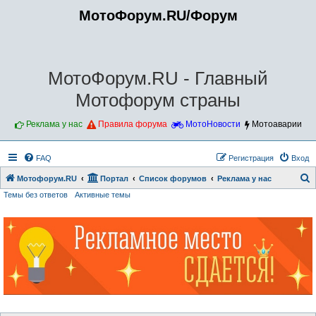
МотоФорум.RU/Форум
МотоФорум.RU - Главный
Мотофорум страны
Реклама у нас
Правила форума
МотоНовости
Мотоаварии
FAQ
Регистрация
Вход
Мотофорум.RU
Портал
Список форумов
Реклама у нас
Темы без ответов
Активные темы
о
и
с
к