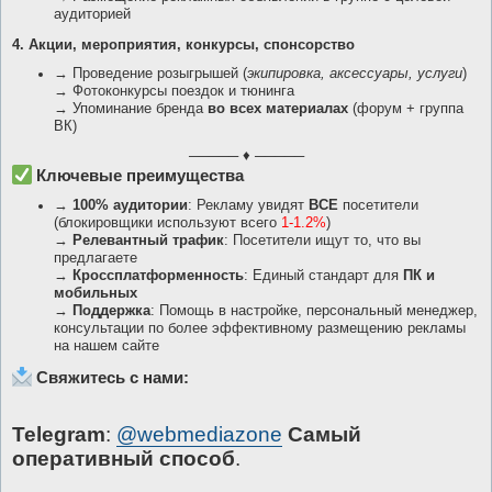
аудиторией
4. Акции, мероприятия, конкурсы, спонсорство
→ Проведение розыгрышей (
экипировка, аксессуары, услуги
)
→ Фотоконкурсы поездок и тюнинга
→ Упоминание бренда
во всех материалах
(форум + группа
ВК)
───── ♦ ─────
Ключевые преимущества
→
100% аудитории
: Рекламу увидят
ВСЕ
посетители
(блокировщики используют всего
1-1.2%
)
→
Релевантный трафик
: Посетители ищут то, что вы
предлагаете
→
Кроссплатформенность
: Единый стандарт для
ПК и
мобильных
→
Поддержка
: Помощь в настройке, персональный менеджер,
консультации по более эффективному размещению рекламы
на нашем сайте
Свяжитесь с нами:
Telegram
:
@webmediazone
Самый
оперативный способ
.