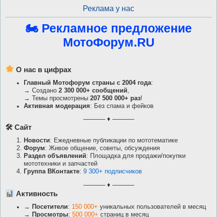
Реклама у нас
🏍 Рекламное предложение
МотоФорум.RU
О нас в цифрах
Главный Мотофорум страны с 2004 года
:
→ Создано
2 300 000+ сообщений
,
→ Темы просмотрены
207 500 000+ раз
!
Активная модерация
: Без спама и фейков
───── ♦ ─────
🛠 Сайт
Новости
: Ежедневные публикации по мототематике
Форум
: Живое общение, советы, обсуждения
Раздел объявлений
: Площадка для продажи/покупки
мототехники и запчастей
Группа ВКонтакте
:
9 300+ подписчиков
───── ♦ ─────
Активность
→
Посетители
:
150 000+
уникальных пользователей в месяц
→
Просмотры
:
500 000+
страниц в месяц