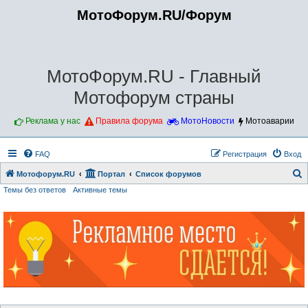
МотоФорум.RU/Форум
МотоФорум.RU - Главный
Мотофорум страны
Реклама у нас
Правила форума
МотоНовости
Мотоаварии
FAQ
Регистрация
Вход
Мотофорум.RU
Портал
Список форумов
Темы без ответов
Активные темы
о
и
с
к