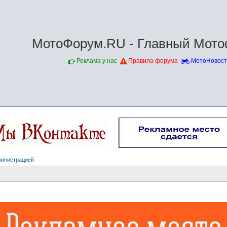
МотоФорум.RU - Главный Мото
Реклама у нас
Правила форума
МотоНовост
министрацией