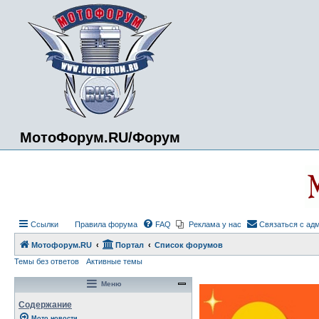
МотоФорум.RU/Форум
Ссылки
Правила форума
FAQ
Реклама у нас
Связаться с ад
Мотофорум.RU
Портал
Список форумов
Темы без ответов
Активные темы
Меню
Содержание
Мото новости