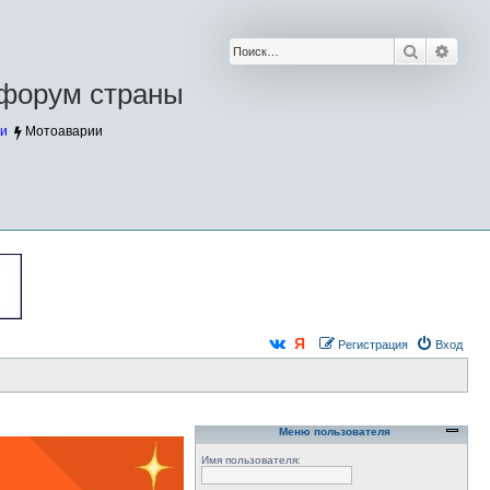
Поиск
Расш
форум страны
и
Мотоаварии
Регистрация
Вход
Меню пользователя
Имя пользователя: