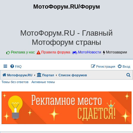
МотоФорум.RU/Форум
МотоФорум.RU - Главный
Мотофорум страны
Реклама у нас
Правила форума
МотоНовости
Мотоаварии
FAQ
Регистрация
Вход
Мотофорум.RU
Портал
Список форумов
Темы без ответов
Активные темы
о
и
с
к