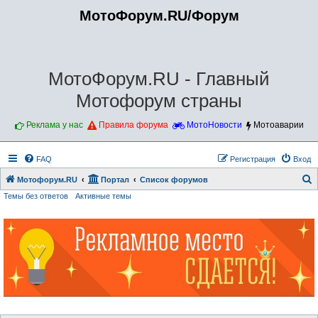
МотоФорум.RU/Форум
МотоФорум.RU - Главный
Мотофорум страны
Реклама у нас
Правила форума
МотоНовости
Мотоаварии
FAQ
Регистрация
Вход
Мотофорум.RU
Портал
Список форумов
Темы без ответов
Активные темы
о
и
с
к