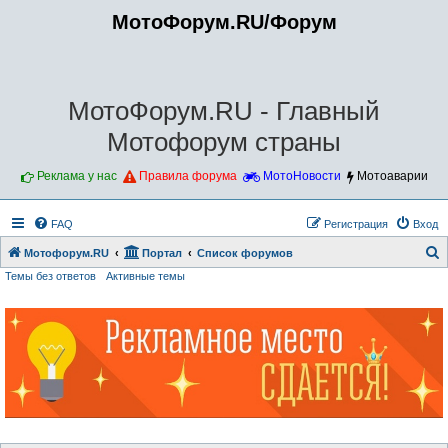
МотоФорум.RU/Форум
МотоФорум.RU - Главный
Мотофорум страны
Реклама у нас
Правила форума
МотоНовости
Мотоаварии
FAQ
Регистрация
Вход
Мотофорум.RU
Портал
Список форумов
Темы без ответов
Активные темы
о
и
с
к