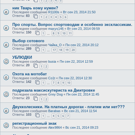
1
2
3
4
5
ник Тварь кому нужен?
Последнее сообщение
R1100s
«
Вт сен 23, 2014 21:50
Ответы:
83
1
2
3
4
5
6
Про спорты. Вопрос спортоводам и особенно эксклассикам.
Последнее сообщение
maxys146
«
Вт сен 23, 2014 09:59
Ответы:
150
1
8
9
10
11
…
Выбор сотового
Последнее сообщение
Чайка_О
«
Пн сен 22, 2014 20:12
Ответы:
289
1
17
18
19
20
…
УБЛЮДКИ
Последнее сообщение
busia
«
Пн сен 22, 2014 12:59
Ответы:
20
1
2
Охота на мотобат
Последнее сообщение
Co1t
«
Пн сен 22, 2014 12:30
Ответы:
142
1
7
8
9
10
…
подрезала максискутериста на Дмитровке
Последнее сообщение
Grey Dog
«
Пн сен 22, 2014 11:45
Ответы:
23
1
2
Двухколесники. На платных дорогах - платим или нет???
Последнее сообщение
Barabas
«
Вс сен 21, 2014 11:54
Ответы:
103
1
4
5
6
7
…
регистрационный знак
Последнее сообщение
Alex9864
«
Вс сен 21, 2014 09:23