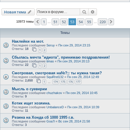
Поиск
Расширенный пои
Новая тема
1
51
52
53
54
55
220
Пред.
След.
10973 темы
…
…
Темы
Наклейки на мот.
Последнее сообщение
Seruy
«
Пн сен 29, 2014 23:15
Ответы:
18
1
2
Сбылась мечта "идиота", принимаю поздравления!
Последнее сообщение
timas
«
Пн сен 29, 2014 20:13
Ответы:
22
1
2
Смотровая, смотровая на№?;: ты нужна такая?
Последнее сообщение
SquiRrel132
«
Пн сен 29, 2014 12:49
Ответы:
2,650
1
174
175
176
177
…
Мысль о суеверии
Последнее сообщение
chuzhakov
«
Пн сен 29, 2014 10:45
Ответы:
9
Котик ищет хозяина.
Последнее сообщение
UnbalanceD
«
Пн сен 29, 2014 10:39
Ответы:
11
Резина на Хонда сб 1000 1995 г.в.
Последнее сообщение
Goa7i
«
Вс сен 28, 2014 21:58
Ответы:
3