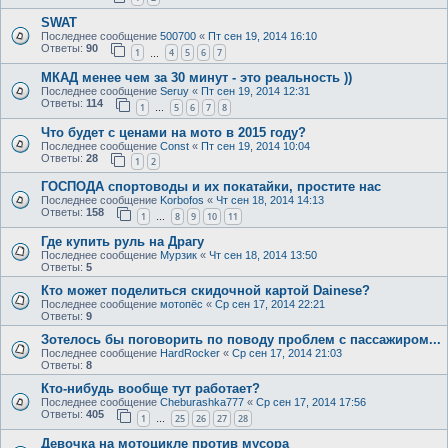
SWAT
Последнее сообщение
500700
«
Пт сен 19, 2014 16:10
Ответы:
90
1
4
5
6
7
…
МКАД менее чем за 30 минут - это реальность ))
Последнее сообщение
Seruy
«
Пт сен 19, 2014 12:31
Ответы:
114
1
5
6
7
8
…
Что будет с ценами на мото в 2015 году?
Последнее сообщение
Const
«
Пт сен 19, 2014 10:04
Ответы:
28
1
2
ГОСПОДА спортоводы и их покатайки, простите нас
Последнее сообщение
Korbofos
«
Чт сен 18, 2014 14:13
Ответы:
158
1
8
9
10
11
…
Где купить руль на Драгу
Последнее сообщение
Мурзик
«
Чт сен 18, 2014 13:50
Ответы:
5
Кто может поделиться скидочной картой Dainese?
Последнее сообщение
мотопёс
«
Ср сен 17, 2014 22:21
Ответы:
9
Зотелось бы поговорить по поводу проблем с пассажиром...
Последнее сообщение
HardRocker
«
Ср сен 17, 2014 21:03
Ответы:
8
Кто-нибудь вообще тут работает?
Последнее сообщение
Cheburashka777
«
Ср сен 17, 2014 17:56
Ответы:
405
1
25
26
27
28
…
Девочка на мотоцикле против мусора