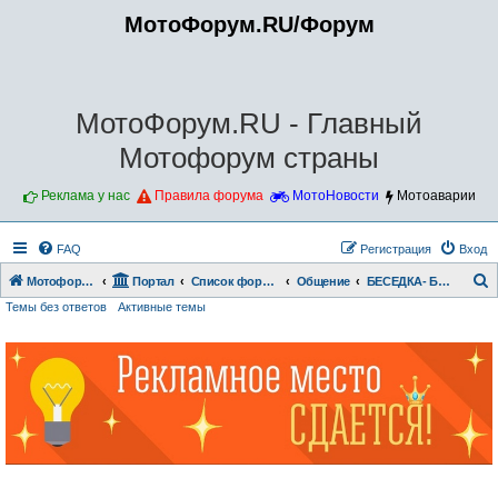
МотоФорум.RU/Форум
МотоФорум.RU - Главный
Мотофорум страны
Реклама у нас
Правила форума
МотоНовости
Мотоаварии
FAQ
Регистрация
Вход
Мотофорум.RU
Портал
Список форумов
Общение
БЕСЕДКА- БОЛТАЛКА
Темы без ответов
Активные темы
о
и
с
к