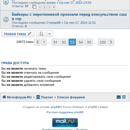
Последнее сообщение
aveise
«
Ср сен 17, 2014 13:53
Ответы:
57
1
2
3
4
Байкеры с пиротехникой проехали перед консульством сша
в гор
Последнее сообщение
Степан85
«
Ср сен 17, 2014 11:51
Ответы:
6
Новая тема
1
51
52
53
54
55
220
Пред.
След.
10973 темы
…
…
ПРАВА ДОСТУПА
Вы
не можете
начинать темы
Вы
не можете
отвечать на сообщения
Вы
не можете
редактировать свои сообщения
Вы
не можете
удалять свои сообщения
Вы
не можете
добавлять вложения
Мотофорум.RU
Портал
Список форумов
Создано на основе
phpBB
® Forum Software © phpBB Limited
Русская поддержка phpBB
Конфиденциальность
|
Правила