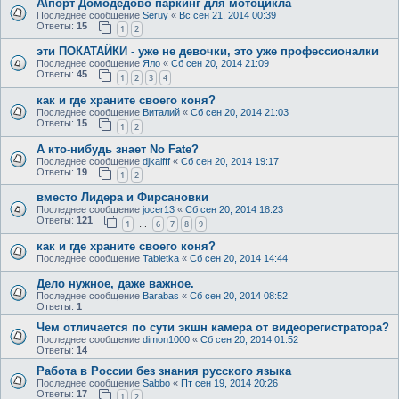
А\порт Домодедово паркинг для мотоцикла
Последнее сообщение
Seruy
«
Вс сен 21, 2014 00:39
Ответы:
15
1
2
эти ПОКАТАЙКИ - уже не девочки, это уже профессионалки
Последнее сообщение
Яло
«
Сб сен 20, 2014 21:09
Ответы:
45
1
2
3
4
как и где храните своего коня?
Последнее сообщение
Виталий
«
Сб сен 20, 2014 21:03
Ответы:
15
1
2
А кто-нибудь знает No Fate?
Последнее сообщение
djkaifff
«
Сб сен 20, 2014 19:17
Ответы:
19
1
2
вместо Лидера и Фирсановки
Последнее сообщение
jocer13
«
Сб сен 20, 2014 18:23
Ответы:
121
1
6
7
8
9
…
как и где храните своего коня?
Последнее сообщение
Tabletka
«
Сб сен 20, 2014 14:44
Дело нужное, даже важное.
Последнее сообщение
Barabas
«
Сб сен 20, 2014 08:52
Ответы:
1
Чем отличается по сути экшн камера от видеорегистратора?
Последнее сообщение
dimon1000
«
Сб сен 20, 2014 01:52
Ответы:
14
Работа в России без знания русского языка
Последнее сообщение
Sabbo
«
Пт сен 19, 2014 20:26
Ответы:
17
1
2