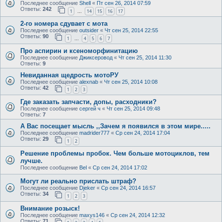
Последнее сообщение
Shell
«
Пт сен 26, 2014 07:59
Ответы:
242
1
14
15
16
17
…
2-го номера сдувает с мота
Последнее сообщение
outsider
«
Чт сен 25, 2014 22:55
Ответы:
90
1
4
5
6
7
…
Про аспирин и ксеноморфинитацию
Последнее сообщение
Джиксеровод
«
Чт сен 25, 2014 11:30
Ответы:
9
Невиданная щедрость мотоРУ
Последнее сообщение
alexnab
«
Чт сен 25, 2014 10:08
Ответы:
42
1
2
3
Где заказать запчасти, допы, расходники?
Последнее сообщение
сергей ч
«
Чт сен 25, 2014 09:48
Ответы:
7
А Вас посещает мысль ,,Зачем я появился в этом мире.....
Последнее сообщение
madrider777
«
Ср сен 24, 2014 17:04
Ответы:
29
1
2
Решение проблемы пробок. Чем больше мотоциклов, тем
лучше.
Последнее сообщение
Bel
«
Ср сен 24, 2014 17:02
Могут ли реально прислать штраф?
Последнее сообщение
Djeker
«
Ср сен 24, 2014 16:57
Ответы:
34
1
2
3
Внимание розыск!
Последнее сообщение
maxys146
«
Ср сен 24, 2014 12:32
Ответы:
71