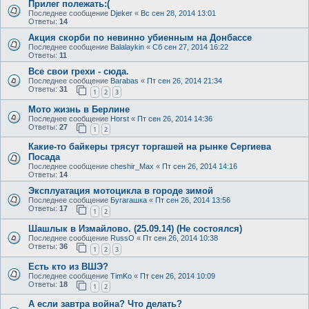
Прилег полежать:(
Последнее сообщение
Djeker
«
Вс сен 28, 2014 13:01
Ответы:
14
Акция скорби по невинно убиенным на Донбассе
Последнее сообщение
Balalaykin
«
Сб сен 27, 2014 16:22
Ответы:
11
Все свои грехи - сюда.
Последнее сообщение
Barabas
«
Пт сен 26, 2014 21:34
Ответы:
31
1
2
3
Мото жизнь в Берлине
Последнее сообщение
Horst
«
Пт сен 26, 2014 14:36
Ответы:
27
1
2
Какие-то байкеры трясут торгашей на рынке Сергиева
Посада
Последнее сообщение
cheshir_Max
«
Пт сен 26, 2014 14:16
Ответы:
14
Эксплуатация мотоцикла в городе зимой
Последнее сообщение
Бугагашка
«
Пт сен 26, 2014 13:56
Ответы:
17
1
2
Шашлык в Измайлово. (25.09.14) (Не состоялся)
Последнее сообщение
RussO
«
Пт сен 26, 2014 10:38
Ответы:
36
1
2
3
Есть кто из ВШЭ?
Последнее сообщение
TimKo
«
Пт сен 26, 2014 10:09
Ответы:
18
1
2
А если завтра война? Что делать?