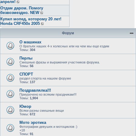
апреля!
Отдам даром. Помогу
безвозмездно. NEW
Купил мопед, которому 20 лет!
Honda CRF450x 2005
Форум
О машинах
О братьях наших 4-х колесных или на чем мы еще ездим
Темы:
304
Перлы
Смешные фразы и выражения участников форума.
Темы:
56
СПОРТ
раздел спорта на нашем форуме
Темы:
137
Поздравлялка!!!
Приурочено ко всяким праздникам!!!
Темы:
1,904
Юмор
Всяки разны смешные вещи
Темы:
672
Мото эротика
Фотографии девушек и мотоциклов :)
+18
Темы:
91