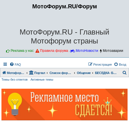
МотоФорум.RU/Форум
МотоФорум.RU - Главный
Мотофорум страны
Реклама у нас
Правила форума
МотоНовости
Мотоаварии
FAQ
Регистрация
Вход
Мотофорум.RU
Портал
Список форумов
Общение
БЕСЕДКА- БОЛТАЛКА
Темы без ответов
Активные темы
о
и
с
к