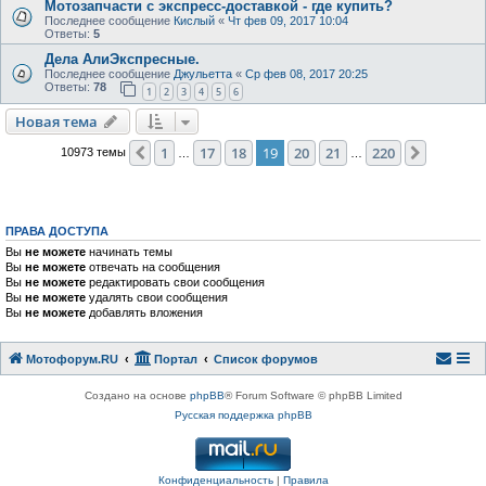
Мотозапчасти с экспресс-доставкой - где купить?
Последнее сообщение
Кислый
«
Чт фев 09, 2017 10:04
Ответы:
5
Дела АлиЭкспресные.
Последнее сообщение
Джульетта
«
Ср фев 08, 2017 20:25
Ответы:
78
1
2
3
4
5
6
Новая тема
1
17
18
19
20
21
220
Пред.
След.
10973 темы
…
…
ПРАВА ДОСТУПА
Вы
не можете
начинать темы
Вы
не можете
отвечать на сообщения
Вы
не можете
редактировать свои сообщения
Вы
не можете
удалять свои сообщения
Вы
не можете
добавлять вложения
Мотофорум.RU
Портал
Список форумов
Создано на основе
phpBB
® Forum Software © phpBB Limited
Русская поддержка phpBB
Конфиденциальность
|
Правила