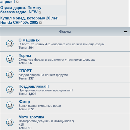
апреля!
Отдам даром. Помогу
безвозмездно. NEW
Купил мопед, которому 20 лет!
Honda CRF450x 2005
Форум
О машинах
О братьях наших 4-х колесных или на чем мы еще ездим
Темы:
304
Перлы
Смешные фразы и выражения участников форума.
Темы:
56
СПОРТ
раздел спорта на нашем форуме
Темы:
137
Поздравлялка!!!
Приурочено ко всяким праздникам!!!
Темы:
1,904
Юмор
Всяки разны смешные вещи
Темы:
672
Мото эротика
Фотографии девушек и мотоциклов :)
+18
Темы:
91