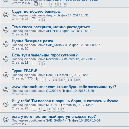
Ответы:
105
1
5
6
7
8
…
Судят погибшего байкера.
Последнее сообщение
Ладо
«
Вт фев 14, 2017 10:31
Ответы:
22
1
2
Тема сисек раскрыта, можно расходиться.
Последнее сообщение
XPOH
«
Пн фев 13, 2017 18:01
Ответы:
12
Нужна Лазерная резка
Последнее сообщение
SAB_SABbI4
«
Вс фев 12, 2017 09:37
Ответы:
10
Есть тут владельцы гироскутеров?
Последнее сообщение
Reedenev
«
Вс фев 12, 2017 00:50
Ответы:
22
1
2
Турки ТВАРИ!
Последнее сообщение
Dock
«
Сб фев 11, 2017 20:25
Ответы:
4,770
1
316
317
318
319
…
www.chromeburner.com кто-нибудь себе заказывал тут?
Последнее сообщение
QG2004
«
Пт фев 10, 2017 15:29
Ответы:
5
Ищу тебя! Ты клевая и варишь борщ, я катаюсь и бухаю
Последнее сообщение
M.I.C.H.
«
Пт фев 10, 2017 13:28
Ответы:
93
1
4
5
6
7
…
есть у кого постоянный доступ в хэдхантер?
Последнее сообщение
SAB_SABbI4
«
Пт фев 10, 2017 10:04
Ответы:
7