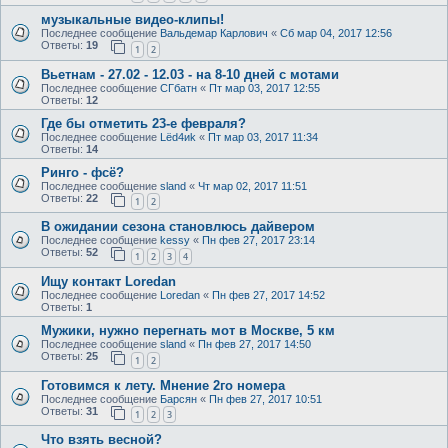
музыкальные видео-клипы!
Последнее сообщение
Вальдемар Карлович
«
Сб мар 04, 2017 12:56
Ответы:
19
1
2
Вьетнам - 27.02 - 12.03 - на 8-10 дней с мотами
Последнее сообщение
СГбатн
«
Пт мар 03, 2017 12:55
Ответы:
12
Где бы отметить 23-е февраля?
Последнее сообщение
Lёd4иk
«
Пт мар 03, 2017 11:34
Ответы:
14
Ринго - фсё?
Последнее сообщение
sland
«
Чт мар 02, 2017 11:51
Ответы:
22
1
2
В ожидании сезона становлюсь дайвером
Последнее сообщение
kessy
«
Пн фев 27, 2017 23:14
Ответы:
52
1
2
3
4
Ищу контакт Loredan
Последнее сообщение
Loredan
«
Пн фев 27, 2017 14:52
Ответы:
1
Мужики, нужно перегнать мот в Москве, 5 км
Последнее сообщение
sland
«
Пн фев 27, 2017 14:50
Ответы:
25
1
2
Готовимся к лету. Мнение 2го номера
Последнее сообщение
Барсян
«
Пн фев 27, 2017 10:51
Ответы:
31
1
2
3
Что взять весной?