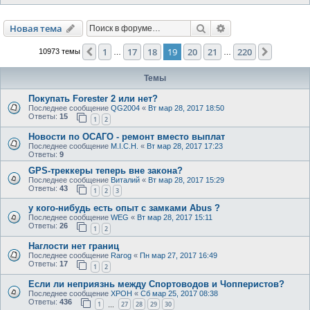
Поиск
Расширенный пои
Новая тема
1
17
18
19
20
21
220
Пред.
След.
10973 темы
…
…
Темы
Покупать Forester 2 или нет?
Последнее сообщение
QG2004
«
Вт мар 28, 2017 18:50
Ответы:
15
1
2
Новости по ОСАГО - ремонт вместо выплат
Последнее сообщение
M.I.C.H.
«
Вт мар 28, 2017 17:23
Ответы:
9
GPS-треккеры теперь вне закона?
Последнее сообщение
Виталий
«
Вт мар 28, 2017 15:29
Ответы:
43
1
2
3
у кого-нибудь есть опыт с замками Abus ?
Последнее сообщение
WEG
«
Вт мар 28, 2017 15:11
Ответы:
26
1
2
Наглости нет границ
Последнее сообщение
Rarog
«
Пн мар 27, 2017 16:49
Ответы:
17
1
2
Если ли неприязнь между Спортоводов и Чопперистов?
Последнее сообщение
XPOH
«
Сб мар 25, 2017 08:38
Ответы:
436
1
27
28
29
30
…