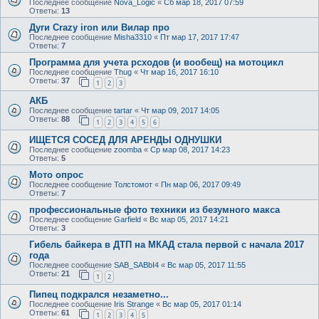
Последнее сообщение
Nova_Logic
«
Сб мар 18, 2017 07:59
Ответы:
13
Дуги Crazy iron или Вилар про
Последнее сообщение
Misha3310
«
Пт мар 17, 2017 17:47
Ответы:
7
Программа для учета рсходов (и вообещ) на мотоцикл
Последнее сообщение
Thug
«
Чт мар 16, 2017 16:10
Ответы:
37
1
2
3
АКБ
Последнее сообщение
tartar
«
Чт мар 09, 2017 14:05
Ответы:
88
1
2
3
4
5
6
ИЩЕТСЯ СОСЕД ДЛЯ АРЕНДЫ ОДНУШКИ
Последнее сообщение
zoomba
«
Ср мар 08, 2017 14:23
Ответы:
5
Мото опрос
Последнее сообщение
Толстомот
«
Пн мар 06, 2017 09:49
Ответы:
7
профессиональные фото техники из безумного макса
Последнее сообщение
Garfield
«
Вс мар 05, 2017 14:21
Ответы:
3
Гибель байкера в ДТП на МКАД стала первой с начала 2017
года
Последнее сообщение
SAB_SABbI4
«
Вс мар 05, 2017 11:55
Ответы:
21
1
2
Пипец подкрался незаметно...
Последнее сообщение
Iris Strange
«
Вс мар 05, 2017 01:14
Ответы:
61
1
2
3
4
5