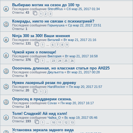
Выбираю мотик на сезон до 100 тр
Последнее сообщение
ShtroffRus
«
Сб мар 25, 2017 01:34
Ответы:
43
1
2
3
Комрады, никто не связан с психиатрией?
Последнее сообщение
Горынушка
«
Ср мар 22, 2017 23:51
Ответы:
1
Ninja 300 за 300! Ваши мнения
Последнее сообщение
Виталий
«
Вт мар 21, 2017 21:16
Ответы:
131
1
6
7
8
9
…
Чужой крик о помощи!
Последнее сообщение
Виктория
«
Вт мар 21, 2017 16:58
Ответы:
376
1
23
24
25
26
…
Оооочень длинная, но классная статья про АН225
Последнее сообщение
Джульетта
«
Вт мар 21, 2017 00:28
Ответы:
9
Нужен лазерный резак по дереву
Последнее сообщение
HardRocker
«
Пн мар 20, 2017 21:57
Ответы:
20
1
2
Опросец в преддверии сезона.
Последнее сообщение
Covax
«
Пн мар 20, 2017 16:17
Ответы:
14
Толя! Сладкий! Ай нид хэлп!
Последнее сообщение
Чайка_О
«
Вс мар 19, 2017 05:46
Ответы:
193
1
10
11
12
13
…
Установка зеркала заднего вида