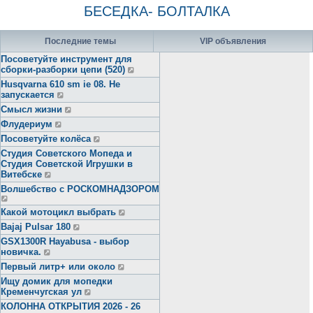
БЕСЕДКА- БОЛТАЛКА
Последние темы
VIP объявления
Посоветуйте инструмент для
сборки-разборки цепи (520)
Husqvarna 610 sm ie 08. Не
запускается
Смысл жизни
Флудериум
Посоветуйте колёса
Студия Советского Мопеда и
Студия Советской Игрушки в
Витебске
Волшебство с РОСКОМНАДЗОРОМ
Какой мотоцикл выбрать
Bajaj Pulsar 180
GSX1300R Hayabusa - выбор
новичка.
Первый литр+ или около
Ищу домик для мопедки
Кременчугская ул
КОЛОННА ОТКРЫТИЯ 2026 - 26