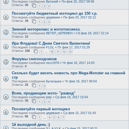
Последнее сообщение
Виталий
«
Пн фев 20, 2017 09:06
Ответы:
30
1
2
3
Посоветуйте бюджетный мотоцикл до 150 т.р.
Последнее сообщение
дядяваня
«
Пн фев 20, 2017 02:12
Ответы:
39
1
2
3
Зимний моторелакс и мототоксикоз.
Последнее сообщение
BETEP_nEPEMEH
«
Сб фев 18, 2017 22:14
Ответы:
10
Ира Флудова! С Днем Святого Валентина!
Последнее сообщение
FLGL
«
Пт фев 17, 2017 01:29
Ответы:
186
1
10
11
12
13
…
Форумы снегоходчиков
Последнее сообщение
mcv1978
«
Чт фев 16, 2017 14:03
Ответы:
4
Сколько будет висеть новость про Mega-Monster на главной
стр
Последнее сообщение
Бугагашка
«
Чт фев 16, 2017 09:54
Ответы:
26
1
2
Всем, продающим мото- "развод"
Последнее сообщение
jody
«
Ср фев 15, 2017 15:54
Ответы:
30
1
2
3
Посоветуйте первый мотоцикл
Последнее сообщение
дядяваня
«
Ср фев 15, 2017 01:43
Ответы:
96
1
4
5
6
7
…
1й выходной день :)
Последнее сообщение
S.L.A.V.I.K.
«
Ср фев 15, 2017 00:21