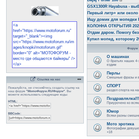
GSX1300R Hayabusa - выб
Первый литр+ или около
Ищу домик для мопедки 
КОЛОННА ОТКРЫТИЯ 2026 
Отдам даром. Помогу бе
Купил мопед, которому 2
Форум
О машинах
О братьях наших 4-
ездим
Перлы
Смешные фразы и в
Ссылка на нас
СПОРТ
Пожалуйста, не стесняйтесь создать ссылку на
раздел спорта на 
наш форум
"МотоФорум.RU/Форум"
. Вы
можете использовать следующие коды:
Поздравлялка!!!
HTML:
Приурочено ко всяк
Юмор
BBCode:
Всяки разны смешн
Мото эротика
Фотографии девушек
+18