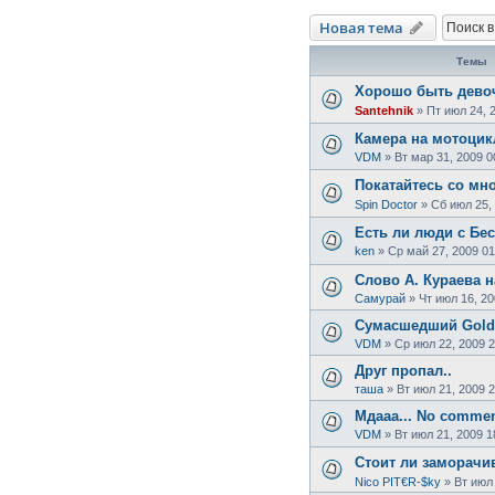
Новая тема
Темы
Хорошо быть девоч
Santehnik
»
Пт июл 24, 
Камера на мотоцик
VDM
»
Вт мар 31, 2009 0
Покатайтесь со мно
Spin Doctor
»
Сб июл 25,
Есть ли люди с Бе
ken
»
Ср май 27, 2009 01
Слово А. Кураева н
Самурай
»
Чт июл 16, 20
Сумасшедший Gol
VDM
»
Ср июл 22, 2009 2
Друг пропал..
таша
»
Вт июл 21, 2009 
Мдааа... No commen
VDM
»
Вт июл 21, 2009 1
Стоит ли заморачи
Nico PIT€R-$ky
»
Вт июл 