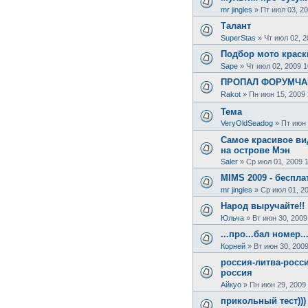
mr jingles
»
Пт июл 03, 20
Талант
SuperStas
»
Чт июл 02, 2
Подбор мото краск
Sape
»
Чт июл 02, 2009 1
ПРОПАЛ ФОРУМЧАН
Rakot
»
Пн июн 15, 2009 
Тема
VeryOldSeadog
»
Пт июн 
Самое красивое вид
на острове Мэн
Saler
»
Ср июл 01, 2009 
MIMS 2009 - беспл
mr jingles
»
Ср июл 01, 2
Народ выручайте!!
Юльча
»
Вт июн 30, 2009
...про...бал номер..
Корней
»
Вт июн 30, 2009
россия-литва-росс
россия
Айкуо
»
Пн июн 29, 2009
прикольный тест)))