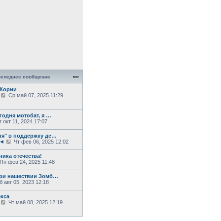
следнее сообщение
 Кории
П
Ср май 07, 2025 11:29
е
р
е
годня мотобат, я …
й
 окт 11, 2024 17:07
т
и
я" в поддержку де…
к
П
7◄
Чт фев 06, 2025 12:02
п
е
о
р
с
ника отечества!
е
л
П
Пн фев 24, 2025 11:48
й
е
е
т
д
р
при нашествии Зомб…
и
н
е
 авг 05, 2023 12:18
к
е
й
п
м
о
у
екса
и
с
с
П
Чт май 08, 2025 12:19
л
о
е
п
е
о
р
о
д
б
е
с