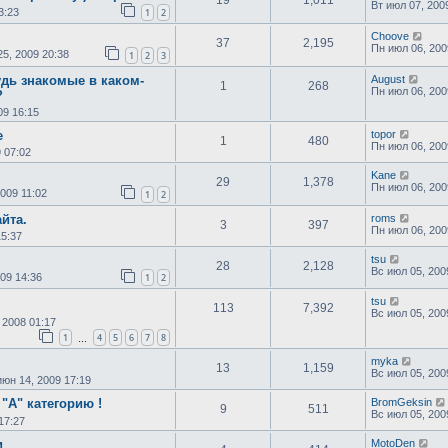
19
1,011
Вт июл 07, 200
3:23
1
2
Choove
37
2,195
Пн июл 06, 200
25, 2009 20:38
1
2
3
удь знакомые в каком-
August
1
268
Пн июл 06, 200
?
09 16:15
е
topor
1
480
Пн июл 06, 200
 07:02
Kane
29
1,378
Пн июл 06, 200
2009 11:02
1
2
йта.
roms
3
397
Пн июл 06, 200
15:37
tsu
28
2,128
Вс июл 05, 200
09 14:36
1
2
tsu
113
7,392
Вс июл 05, 200
 2008 01:17
1
4
5
6
7
8
…
myka
13
1,159
Вс июл 05, 200
июн 14, 2009 17:19
"А" категорию !
BromGeksin
9
511
Вс июл 05, 200
17:27
и
MotoDen