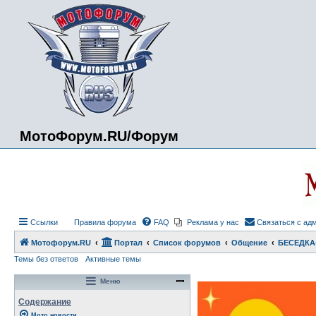
МотоФорум.RU/Форум
Ссылки
Правила форума
FAQ
Реклама у нас
Связаться с ад
Мотофорум.RU
Портал
Список форумов
Общение
БЕСЕДКА
Темы без ответов
Активные темы
Меню
Содержание
Мото новости