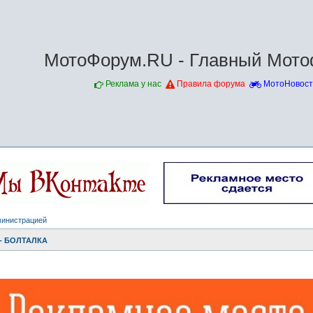
МотоФорум.RU - Главный Мото
Реклама у нас
Правила форума
МотоНовост
министрацией
- БОЛТАЛКА