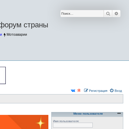
Поиск
Расш
форум страны
и
Мотоаварии
Регистрация
Вход
Меню пользователя
Имя пользователя: