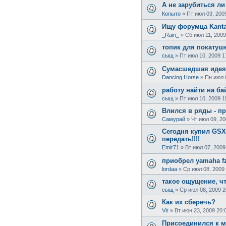
А не зарубиться ли
Копыто
»
Пт июл 03, 200
Ищу форумца Kanta
_Rain_
»
Сб июл 11, 2009
топик для покатуш
сыщ
»
Пт июл 10, 2009 1
Сумасшедшая идея-
Dancing Horse
»
Пн июл 
работу найти на ба
сыщ
»
Пт июл 10, 2009 1
Влился в ряды - пр
Самурай
»
Чт июл 09, 20
Сегодня купил GSX 
передать!!!!
Emir71
»
Вт июл 07, 2009
приобрел yamaha fz
lordaa
»
Ср июл 08, 2009
такое ощущение, чт
сыщ
»
Ср июл 08, 2009 2
Как их сберечь?
Vir
»
Вт июн 23, 2009 20:
Присоединился к м