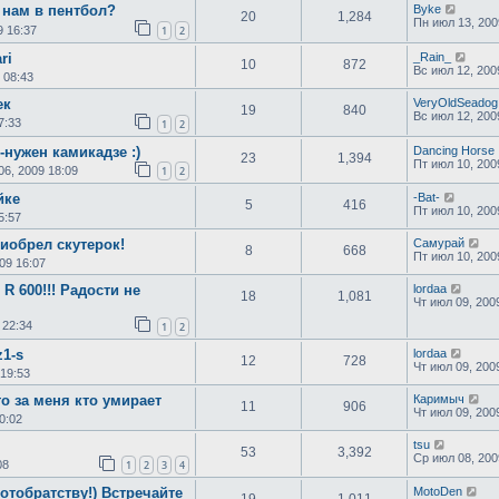
 нам в пентбол?
Byke
20
1,284
Пн июл 13, 200
9 16:37
1
2
ri
_Rain_
10
872
Вс июл 12, 200
 08:43
ек
VeryOldSeadog
19
840
Вс июл 12, 200
7:33
1
2
нужен камикадзе :)
Dancing Horse
23
1,394
Пт июл 10, 200
06, 2009 18:09
1
2
йке
-Bat-
5
416
Пт июл 10, 200
5:57
иобрел скутерок!
Самурай
8
668
Пт июл 10, 200
09 16:07
R 600!!! Радости не
lordaa
18
1,081
Чт июл 09, 200
 22:34
1
2
1-s
lordaa
12
728
Чт июл 09, 200
 19:53
о за меня кто умирает
Каримыч
11
906
Чт июл 09, 200
0:02
tsu
53
3,392
Ср июл 08, 200
08
1
2
3
4
отобратству!) Встречайте
MotoDen