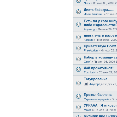
Nuts
»
Вс июл 05, 2009 2
Диета байкера......
Иван Тимохин
»
Чт июн 
Есть ли у кого ниб
либо издательстве
Алукард
»
Пн июн 29, 20
двигатель в разрез
kardan
»
Пн июл 06, 2009
Приветствую Всех!
FreeAction
»
Чт июл 02, 
Набор в команду са
GreY
»
Пт июл 03, 2009 
Дай прокатиться!!!
TushkaN
»
Сб июн 27, 20
Татуирование
Алукард
»
Вс дек 21,
Прокол баллона
Страшила мудрый
»
Вс 
УРРААА ! Я открыл 
Malez
»
Пт июл 03, 2009 
Мультик про Сузук