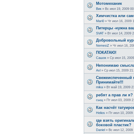
Мотомеханик
Вик
»
Вс июл 19, 2009 00
Химчистка или сам
Mari0
»
Чт июл 16, 2009 
Питерцы -нужна в
SVAT
»
Вт июл 14, 2009 
Добровольный кур
NemesiZ
»
Чт июл 16, 20
ПОКАТАЮ!
Сашок
»
Ср июл 15, 2009
Непонимаю смысла 
Axl
»
Ср июл 15, 2009 21
Свежеиспеченный 
Принимайте!!!
mika
»
Вт май 19, 2009 2
ребят а прав ли я?
сыщ
»
Пт июл 03, 2009 2
Как насчёт татуиро
Helios
»
Пт июл 10, 2009 
где взять оригина
боковой пластик?
Daniel
»
Вс июл 12, 2009 