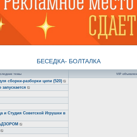
БЕСЕДКА- БОЛТАЛКА
следние темы
VIP объявле
для сборки-разборки цепи (520)
е запускается
а и Студия Советской Игрушки в
НАДЗОРОМ