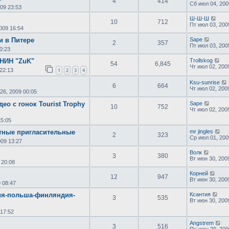
4
414
Сб июл 04, 200
09 23:53
Ш-Ш-Ш
10
712
Пт июл 03, 200
009 16:54
и в Питере
Sape
2
357
Пт июл 03, 200
0:23
ИН "ZuK"
Trollskog
54
6,845
Чт июл 02, 200
22:13
1
2
3
4
Ksu-sunrise
6
664
Чт июл 02, 200
26, 2009 00:05
ео с гонок Tourist Trophy
Sape
10
752
Чт июл 02, 200
15:05
атные пригласительные
mr jingles
2
323
Ср июл 01, 200
009 13:27
Волк
3
380
Вт июн 30, 200
 20:08
.
Корней
12
947
Вт июн 30, 200
 08:47
ия-польша-финляндия-
Ксантия
3
535
Вт июн 30, 200
 17:52
Angstrem
3
516
Пн июн 29, 200