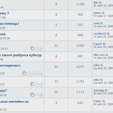
Вик
6
1,784
Вс июл 19, 200
:44
ому ?
Kitiara
8
453
Пт июл 17, 200
17:58
аша помощь!
сыщ
2
281
Чт июл 16, 200
23:50
ьер
nordline19
6
509
Чт июл 16, 200
09 00:36
Сашок
21
1,502
Чт июл 16, 200
 19:15
1
2
такого разброса кубатур
Alex Lion
8
697
Чт июл 16, 200
:36
мотоциклист.
mika
51
4,037
Ср июл 15, 200
3:50
1
2
3
4
mika
23
1,751
Ср июл 15, 200
1:57
1
2
вки?
Алукард
22
1,171
Вт июл 14, 200
22:20
1
2
льные наклейки на
Father
4
641
Вт июл 14, 200
12:13