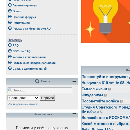
Главная страница
Поиск
Правила форума
Регистрация
Рекламу на Мото форум.RU
Помощь
FAQ
BBCode FAQ
Условия использования
Политика конфиденциальности
Связь с администрацией
По
Посоветуйте инструмент 
Поиск
Husqvarna 610 sm ie 08. Н
Смысл жизни
Флудериум
Посоветуйте колёса
Расширенный поиск
Студия Советского Мопед
Витебске
Наша кнопка
Волшебство с РОСКОМ
Какой мотоцикл выбрать
Размести у себя нашу кнопку
Bajaj Pulsar 180