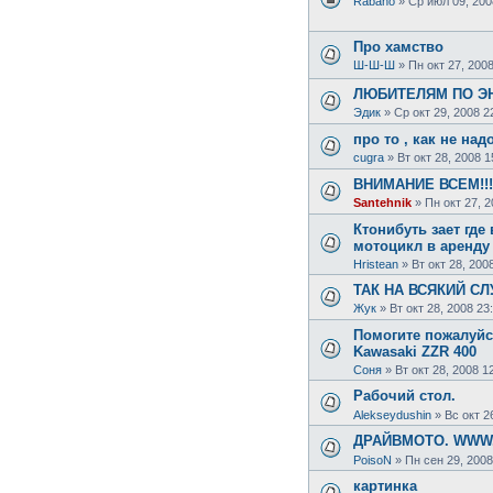
Rabano
»
Ср июл 09, 200
Про хамство
Ш-Ш-Ш
»
Пн окт 27, 2008
ЛЮБИТЕЛЯМ ПО ЭНД
Эдик
»
Ср окт 29, 2008 2
про то , как не над
cugra
»
Вт окт 28, 2008 1
ВНИМАНИЕ ВСЕМ!!
Santehnik
»
Пн окт 27, 2
Ктонибуть зает где
мотоцикл в аренду
Hristean
»
Вт окт 28, 200
ТАК НА ВСЯКИЙ С
Жук
»
Вт окт 28, 2008 23
Помогите пожалуйс
Kawasaki ZZR 400
Соня
»
Вт окт 28, 2008 1
Рабочий стол.
Alekseydushin
»
Вс окт 2
ДРАЙВМОТО. WWW
PoisoN
»
Пн сен 29, 2008
картинка