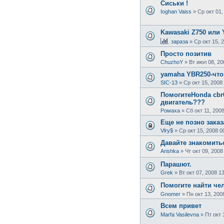
Сиськи !
Ioghan Vaiss
»
Ср окт 01,
Kawasaki Z750 или 
зараза
»
Ср окт 15, 
Просто позитив
ChuzhoY
»
Вт июл 08, 20
yamaha YBR250-что
SIC-13
»
Ср окт 15, 2008
ПомогитеHonda cbr
двигатель???
Ромаха
»
Сб окт 11, 200
Еще не позно зака
Vlry$
»
Ср окт 15, 2008 0
Давайте знакомить
Arishka
»
Чт окт 09, 2008
Парашют.
Grek
»
Вт окт 07, 2008 1
Помогите найти че
Gnomer
»
Пн окт 13, 200
Всем привет
Marfa Vasilevna
»
Пт окт 