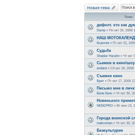
Новая тема
Темы
дефолт. кто как ду
Damp
»
Пн окт 20, 2008 
НАШ МОТОКАЛЕНДАР
Ксантия
»
Пт окт 31, 200
Судьба
Shaidar Harahn
»
Чт окт 
Сьемки в кино\шоу
embird
»
Сб окт 18, 2008
Съемки кино
Брат
»
Пт окт 17, 2008 1
Письмо мне в личк
Били бонс
»
Чт окт 30, 2
Новенького примите
NEM1PRO
»
Вт июл 15, 
Города воинской с
makroman
»
Чт окт 30, 2
Безкультурие