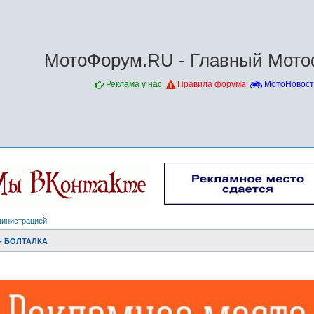
МотоФорум.RU - Главный Мото
Реклама у нас
Правила форума
МотоНовост
министрацией
- БОЛТАЛКА