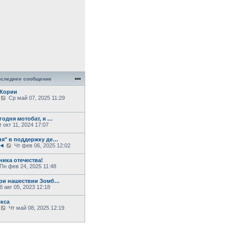
следнее сообщение
 Кории
П
Ср май 07, 2025 11:29
е
р
е
годня мотобат, я …
й
 окт 11, 2024 17:07
т
и
я" в поддержку де…
к
П
7◄
Чт фев 06, 2025 12:02
п
е
о
р
с
ника отечества!
е
л
П
Пн фев 24, 2025 11:48
й
е
е
т
д
р
при нашествии Зомб…
и
н
е
 авг 05, 2023 12:18
к
е
й
п
м
о
у
екса
и
с
с
П
Чт май 08, 2025 12:19
л
о
е
п
е
о
р
о
д
б
е
с