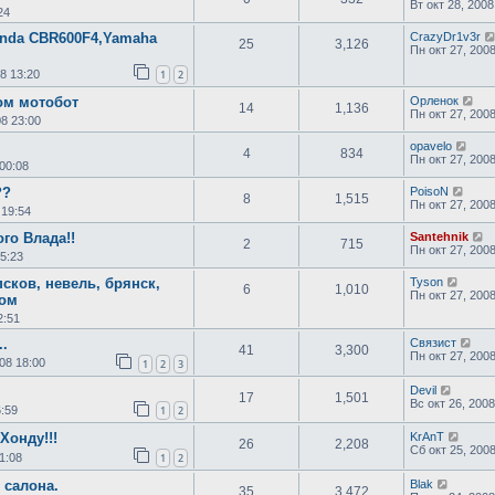
Вт окт 28, 2008
24
onda CBR600F4,Yamaha
CrazyDr1v3r
25
3,126
Пн окт 27, 200
08 13:20
1
2
ом мотобот
Орленок
14
1,136
Пн окт 27, 200
08 23:00
opavelo
4
834
Пн окт 27, 200
 00:08
??
PoisoN
8
1,515
Пн окт 27, 200
 19:54
го Влада!!
Santehnik
2
715
Пн окт 27, 200
15:23
сков, невель, брянск,
Tyson
6
1,010
Пн окт 27, 200
том
2:51
..
Связист
41
3,300
Пн окт 27, 200
08 18:00
1
2
3
Devil
17
1,501
Вс окт 26, 2008
6:59
1
2
Хонду!!!
KrAnT
26
2,208
Сб окт 25, 200
1:08
1
2
 салона.
Blak
35
3,472