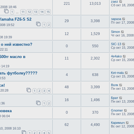
zaez
221
13,013
Сб окт 18, 200
 2008 18:46
1
11
12
13
14
15
…
Yamaha FZ6-S S2
зараза
29
3,398
Пт окт 17, 2008
1
2
2008 19:52
Simon
12
1,529
Чт окт 16, 2008
08 19:39
 о ней известно?
SIC-13
0
550
Ср окт 15, 2008
 22:11
600rr масло в
4e4ako
11
2,302
Ср окт 15, 200
8 14:19
зать футболку?????
Ket-malu
4
638
Ср окт 15, 200
0:53
ся!
Волк
48
3,399
Пн окт 13, 200
 20:28
1
2
3
4
Брат
16
1,496
Пн окт 13, 200
3:36
1
2
ловека
Gnomer
0
370
Пн окт 13, 200
8 06:04
Каримыч
62
4,490
Вс окт 12, 2008
10, 2008 16:10
1
2
3
4
5