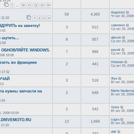
8 14:24
1
10
11
12
13
14
…
Angstrem
59
4,365
Чт окт 30, 2008
 11:18
1
2
3
4
УРИТЬ на заметку!
valenteen
3
612
Ср окт 29, 200
2:43
о шутить...
alecsin
8
957
Ср окт 29, 200
5:59
! ОБНОВЛЯЙТЕ WINDOWS.
passik
7
988
Ср окт 29, 200
008 18:08
 взять во франциии
Hristean
2
441
Ср окт 29, 2008
8 17:32
ЛУЧАЙ
Жук
3
518
Вт окт 28, 2008
:13
та нужны запчасти на
Marfa Vasilevna
2
648
Вт окт 28, 2008
2:43
Vytos
2
542
Вт окт 28, 2008
6, 2008 03:04
.DRIVEMOTO.RU
cugra
13
1,666
Вт окт 28, 2008
 17:20
ddk
0
332