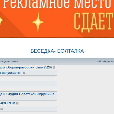
БЕСЕДКА- БОЛТАЛКА
следние темы
VIP объявле
для сборки-разборки цепи (520)
е запускается
а и Студия Советской Игрушки в
НАДЗОРОМ