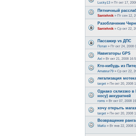
Lucky13
»
Пт окт 17, 200
Пятничный рассла
Santehnik
»
Пт сен 12, 
Разоблачение Черно
Santehnik
»
Ср окт 22, 2
Пассажир vs ДПС
Потап
»
Пт окт 24, 2008 
Навигаторы GPS
Axl
»
Вт окт 21, 2008 16:
Кто-нибудь из Пит
Amateur79
»
Ср окт 22, 2
легализация мотек
target
»
Пн окт 20, 2008 
Однако склиззко в 
носу) аккуратней
roms
»
Вт окт 07, 2008 1
хочу открыть мага
target
»
Пн окт 20, 2008 
Возвращение ранга.
MaKo
»
Вт янв 22, 2008 