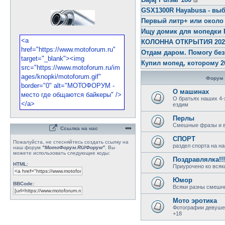
GSX1300R Hayabusa - выб
Первый литр+ или около
Ищу домик для мопедки 
КОЛОННА ОТКРЫТИЯ 2026 
Отдам даром. Помогу бе
Купил мопед, которому 2
Форум
О машинах
О братьях наших 4-
ездим
Перлы
Смешные фразы и в
Ссылка на нас
СПОРТ
Пожалуйста, не стесняйтесь создать ссылку на
раздел спорта на 
наш форум
"МотоФорум.RU/Форум"
. Вы
можете использовать следующие коды:
Поздравлялка!!!
HTML:
Приурочено ко всяк
Юмор
BBCode:
Всяки разны смешн
Мото эротика
Фотографии девушек
+18