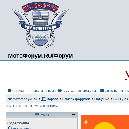
МотоФорум.RU/Форум
Ссылки
Правила форума
FAQ
Реклама у нас
Связаться с ад
Мотофорум.RU
Портал
Список форумов
Общение
БЕСЕДКА
Темы без ответов
Активные темы
Меню
Содержание
Мото новости