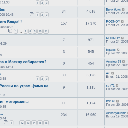
Пт окт 24, 2008
8 11:38
1
2
3
бон
Били бонс
34
4,618
Пт окт 24, 2008
2008 10:46
1
2
3
го Влада!!!
RODNOY
157
17,370
Пт окт 24, 2008
008 00:22
1
7
8
9
10
11
…
RODNOY
7
971
Пт окт 24, 2008
01:29
bigalex
3
545
Ср окт 22, 200
59
ера в Москву собирается?
Amateur79
0
454
Ср окт 22, 200
008 13:51
а
Axl
30
3,128
Вт окт 21, 2008
13:58
1
2
3
России по утрам..(зима на
strit71
9
1,115
Пн окт 20, 200
9:10
зин моторезины
ВЧ140
11
1,124
Пн окт 20, 200
10:35
..
Alekseydushin
234
16,960
Вс окт 19, 2008
13:44
1
12
13
14
15
16
…