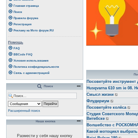
Главная страница
Поиск
Правила форума
Регистрация
Рекламу на Мото форум.RU
Помощь
FAQ
BBCode FAQ
Условия использования
Политика конфиденциальности
Связь с администрацией
По
Посоветуйте инструмент 
Поиск
Husqvarna 610 sm ie 08. Н
Смысл жизни
Флудериум
Посоветуйте колёса
Расширенный поиск
Студия Советского Мопед
Витебске
Наша кнопка
Волшебство с РОСКОМ
Какой мотоцикл выбрать
Размести у себя нашу кнопку
Bajaj Pulsar 180