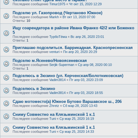
Последнее сообщение
Timur1975
«
Чт окт 15, 2020 12:29
Подселю ул. Газопровод (Чертаново Южное)
Последнее сообщение
Markh
«
Вт окт 13, 2020 07:00
Ответы:
10
Ищу соарендатора в районе Ивана Франко 42/2 или Боженко
5
Последнее сообщение
ТурбоТёма
«
Вс апр 26, 2020 23:01
Ответы:
1
Приглашаю подселиться. Баррикадная. Краснопресненская
Последнее сообщение
venturi
«
Пн апр 20, 2020 20:29
Подселю м.Ясенево/Новоясеневская
Последнее сообщение
Serjik-Superman
«
Ср апр 08, 2020 00:10
Ответы:
1
Подселюсь в Зюзино (ул. Керченская/Болотниковская)
Последнее сообщение
Vadim3814
«
Пт апр 03, 2020 23:09
Подселюсь в Зюзино
Последнее сообщение
Vadim3814
«
Пт апр 03, 2020 18:55
Сдаю мотоместо(а) Южное Бутово Варшавское ш., 206
Последнее сообщение
Zhretz
«
Сб мар 28, 2020 13:43
Сниму Совместно на Клязьминской 1 к.1
Последнее сообщение
Tuni
«
Ср мар 25, 2020 16:19
Сниму Совместно на Клязьминской 1 к.1
Последнее сообщение
Tuni
«
Ср мар 25, 2020 14:33