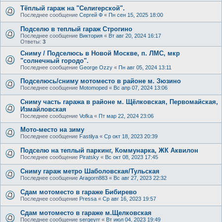
Тëплый гараж на "Селигерской".
Последнее сообщение
Сергей Ф
«
Пн сен 15, 2025 18:00
Подселю в теплый гараж Строгино
Последнее сообщение
Виктория
«
Вт авг 20, 2024 16:17
Ответы:
3
Сниму / Подселюсь в Новой Москве, п. ЛМС, мкр
"солнечный городо".
Последнее сообщение
George Ozzy
«
Пн авг 05, 2024 13:11
Подселюсь/сниму мотоместо в районе м. Зюзино
Последнее сообщение
Motomoped
«
Вс апр 07, 2024 13:06
Сниму часть гаража в районе м. Щёлковская, Первомайская,
Измайловская
Последнее сообщение
Vofka
«
Пт мар 22, 2024 23:06
Мото-место на зиму
Последнее сообщение
Fastilya
«
Ср окт 18, 2023 20:39
Подселю на теплый паркинг, Коммунарка, ЖК Аквилон
Последнее сообщение
Piratsky
«
Вс окт 08, 2023 17:45
Сниму гараж метро Шаболовская/Тульская
Последнее сообщение
Aragorn883
«
Вс авг 27, 2023 22:32
Сдам мотоместо в гараже Бибирево
Последнее сообщение
Pressa
«
Ср авг 16, 2023 19:57
Сдам мотоместо в гараже м.Щелковская
Последнее сообщение
sergeyrr
«
Вт июл 04, 2023 19:49