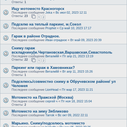
Ответы:
1
Ищу мотоместо Красногорск
Последнее сообщение
Jeka
«
Вс июл 02, 2023 12:11
Ответы:
23
1
2
Подселю на теплый паркинг, м.Сокол
Последнее сообщение
Prophet
«
Ср май 10, 2023 17:17
Гараж в районе Отрадное.
Последнее сообщение
Иван отрадное
«
Вт май 09, 2023 20:39
Сниму гараж
вскладчину(м.Чертановская,Варшавская,Севастополь
Последнее сообщение
Виталийй
«
Пт апр 21, 2023 13:19
Ответы:
22
1
2
Паркинг или гараж в Хамовниках?
Последнее сообщение
Виталийй
«
Вт апр 11, 2023 15:26
Ответы:
1
Подселюсь/совместно сниму в Обручевском районе/ ул
Челомея
Последнее сообщение
LionHead
«
Пт мар 17, 2023 11:21
Мотоместо на Пражской (Москва)
Последнее сообщение
сергей ч
«
Пт ноя 18, 2022 15:04
Ответы:
2
Мотоместо на зиму Зябликово
Последнее сообщение
Tarrok
«
Вс окт 09, 2022 22:11
Марьино. Сниму/подселюсь мотоместо