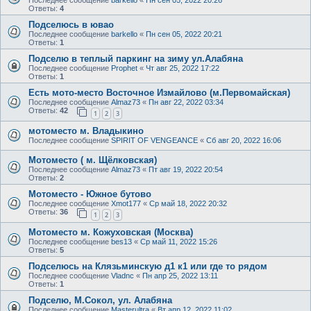
Последнее сообщение
barkello
«
Пн сен 05, 2022 20:26
Ответы:
4
Подселюсь в ювао
Последнее сообщение
barkello
«
Пн сен 05, 2022 20:21
Ответы:
1
Подселю в теплый паркинг на зиму ул.Алабяна
Последнее сообщение
Prophet
«
Чт авг 25, 2022 17:22
Ответы:
1
Есть мото-место Восточное Измайлово (м.Первомайская)
Последнее сообщение
Almaz73
«
Пн авг 22, 2022 03:34
Ответы:
42
1
2
3
мотоместо м. Владыкино
Последнее сообщение
SPIRIT OF VENGEANCE
«
Сб авг 20, 2022 16:06
Мотоместо ( м. Щёлковская)
Последнее сообщение
Almaz73
«
Пт авг 19, 2022 20:54
Ответы:
2
Мотоместо - Южное бутово
Последнее сообщение
Xmot177
«
Ср май 18, 2022 20:32
Ответы:
36
1
2
3
Мотоместо м. Кожуховская (Москва)
Последнее сообщение
bes13
«
Ср май 11, 2022 15:26
Ответы:
5
Подселюсь на Клязьминскую д1 к1 или где то рядом
Последнее сообщение
Vladnc
«
Пн апр 25, 2022 13:11
Ответы:
1
Подселю, М.Сокол, ул. Алабяна
Последнее сообщение
Masterultra
«
Вт апр 12, 2022 11:02