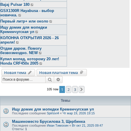
Bajaj Pulsar 180
GSX1300R Hayabusa - выбор
новичка.
Первый литр+ или около
Ищу домик для мопедки
Кременчугская ул
КОЛОННА ОТКРЫТИЯ 2026 - 26
апреля!
Отдам даром. Помогу
безвозмездно. NEW
Купил мопед, которому 20 лет!
Honda CRF450x 2005
Новая тема
Новая платная тема
Поиск
Расширенный поиск
1
2
3
След.
105 тем
Темы
Ищу домик для мопедки Кременчугская ул
Последнее сообщение
Spirtovi4
«
Чт мар 19, 2026 19:15
Машиноместо Брусилова 3, Щербинка
Последнее сообщение
Иван Тимохин
«
Вт окт 21, 2025 09:47
Ответы:
1