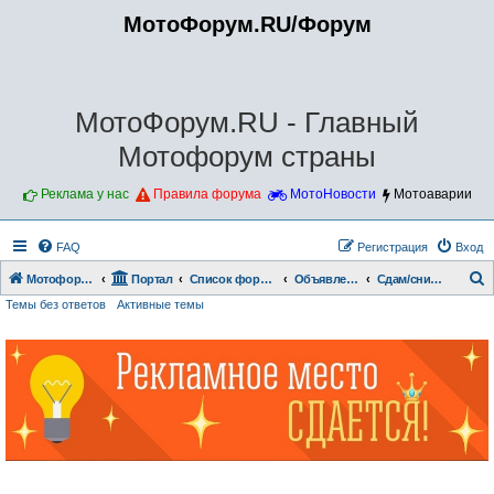
МотоФорум.RU/Форум
МотоФорум.RU - Главный
Мотофорум страны
Реклама у нас
Правила форума
МотоНовости
Мотоаварии
FAQ
Регистрация
Вход
Мотофорум.RU
Портал
Список форумов
Объявления.
Сдам/сниму гараж
Темы без ответов
Активные темы
о
и
с
к