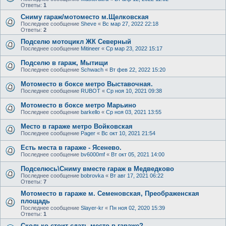
Ответы:
1
Сниму гараж/мотоместо м.Щелковская
Последнее сообщение
Sheve
«
Вс мар 27, 2022 22:18
Ответы:
2
Подселю мотоцикл ЖК Северный
Последнее сообщение
Mitineer
«
Ср мар 23, 2022 15:17
Подселю в гараж, Мытищи
Последнее сообщение
Schwach
«
Вт фев 22, 2022 15:20
Мотоместо в боксе метро Выставочная.
Последнее сообщение
RUBOT
«
Ср ноя 10, 2021 09:38
Мотоместо в боксе метро Марьино
Последнее сообщение
barkello
«
Ср ноя 03, 2021 13:55
Место в гараже метро Войковская
Последнее сообщение
Pager
«
Вс окт 10, 2021 21:54
Есть места в гараже - Ясенево.
Последнее сообщение
bv6000mf
«
Вт окт 05, 2021 14:00
Подселюсь\Сниму вместе гараж в Медведково
Последнее сообщение
bobrovka
«
Вт авг 17, 2021 06:22
Ответы:
7
Мотоместо в гараже м. Семеновская, Преображенская
площадь
Последнее сообщение
Slayer-kr
«
Пн ноя 02, 2020 15:39
Ответы:
1
Сколько стоит сдать место в гараже?