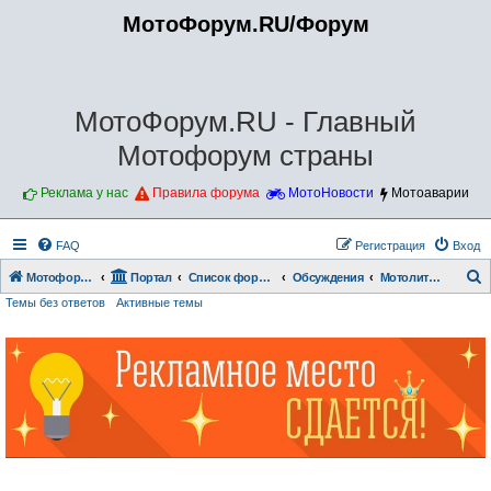
МотоФорум.RU/Форум
МотоФорум.RU - Главный
Мотофорум страны
Реклама у нас
Правила форума
МотоНовости
Мотоаварии
FAQ
Регистрация
Вход
Мотофорум.RU
Портал
Список форумов
Обсуждения
Мотолитература
Темы без ответов
Активные темы
о
и
с
к