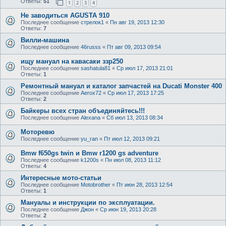
Ответы:
51
1
2
3
4
Не заводиться AGUSTA 910
Последнее сообщение
стрелок1
«
Пн авг 19, 2013 12:30
Ответы:
7
Вилли-машина
Последнее сообщение
46russs
«
Пт авг 09, 2013 09:54
ищу мануал на кавасаки ззр250
Последнее сообщение
sashatula81
«
Ср июл 17, 2013 21:01
Ответы:
1
Ремонтный мануал и каталог запчастей на Ducati Monster 400
Последнее сообщение
Aerox72
«
Ср июл 17, 2013 17:25
Ответы:
2
Байкеры всех стран объединяйтесь!!!
Последнее сообщение
Alexana
«
Сб июл 13, 2013 08:34
Моторевю
Последнее сообщение
yu_ran
«
Пт июл 12, 2013 09:21
Bmw f650gs twin и Bmw r1200 gs adventure
Последнее сообщение
k1200s
«
Пн июл 08, 2013 11:12
Ответы:
4
Интересные мото-статьи
Последнее сообщение
Motobrother
«
Пт июн 28, 2013 12:54
Ответы:
1
Мануалы и инструкции по эксплуатации.
Последнее сообщение
Джон
«
Ср июн 19, 2013 20:28
Ответы:
2