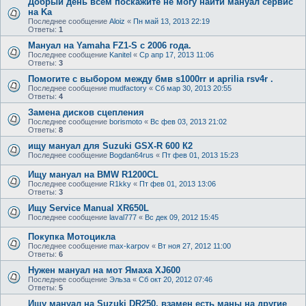
Добрый день всем поскажите не могу найти мануал сервис
на Ka
Последнее сообщение
Aloiz
«
Пн май 13, 2013 22:19
Ответы:
1
Мануал на Yamaha FZ1-S c 2006 года.
Последнее сообщение
Kanitel
«
Ср апр 17, 2013 11:06
Ответы:
3
Помогите с выбором между бмв s1000rr и aprilia rsv4r .
Последнее сообщение
mudfactory
«
Сб мар 30, 2013 20:55
Ответы:
4
Замена дисков сцепления
Последнее сообщение
borismoto
«
Вс фев 03, 2013 21:02
Ответы:
8
ищу мануал для Suzuki GSX-R 600 К2
Последнее сообщение
Bogdan64rus
«
Пт фев 01, 2013 15:23
Ищу мануал на BMW R1200CL
Последнее сообщение
R1kky
«
Пт фев 01, 2013 13:06
Ответы:
3
Ищу Service Manual XR650L
Последнее сообщение
laval777
«
Вс дек 09, 2012 15:45
Покупка Мотоцикла
Последнее сообщение
max-karpov
«
Вт ноя 27, 2012 11:00
Ответы:
6
Нужен мануал на мот Ямаха XJ600
Последнее сообщение
Эльза
«
Сб окт 20, 2012 07:46
Ответы:
5
Ищу мануал на Suzuki DR250, взамен есть маны на другие