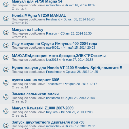
Мануал для vf750 Magna 94
Последнее сообщение
mokeichev
«
Чт окт 16, 2014 18:39
Ответы:
4
Honda MAgna VT250 MANUAL
Последнее сообщение
Ferdinand
«
Вс окт 05, 2014 16:48
Ответы:
10
Мануал на harley
Последнее сообщение
Rasson
«
Сб авг 23, 2014 18:30
Ответы:
4
Ищу мануал по Сузуки Импульс 400 2004 года
Последнее сообщение
uaz46091
«
Чт май 15, 2014 20:03
МАНУАЛЫ,история мото-брендов,ЭЛЕКТРОсхемы
Последнее сообщение
igor2013
«
Чт мар 27, 2014 20:58
Нужен мануал для Нonda VT 1100 Shadow Spirit,помогите !!
Последнее сообщение
Frenchman
«
Ср мар 26, 2014 14:25
нужен ман на хорнет 600!
Последнее сообщение
Толстомот
«
Чт фев 20, 2014 17:17
Ответы:
14
Замена сальников вилки
Последнее сообщение
borismoto
«
Ср дек 25, 2013 20:04
Ответы:
3
Мануал Kawasaki Z1000 2007-2009
Последнее сообщение
KeyGen
«
Вс сен 29, 2013 12:08
Ответы:
1
Запуск двухтактного двигателя при -50
Последнее сообщение
mokeichev
«
Вт сен 17, 2013 21:21