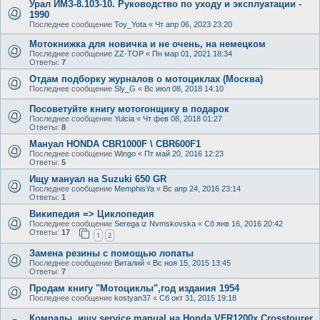
Урал ИМЗ-8.103-10. Руководство по уходу и эксплуатации -
1990
Последнее сообщение
Toy_Yota
«
Чт апр 06, 2023 23:20
Мотокнижка для новичка и не очень, на немецком
Последнее сообщение
ZZ-TOP
«
Пн мар 01, 2021 18:34
Ответы:
7
Отдам подборку журналов о мотоциклах (Москва)
Последнее сообщение
Sly_G
«
Вс июл 08, 2018 14:10
Посоветуйте книгу мотогонщику в подарок
Последнее сообщение
Yulcia
«
Чт фев 08, 2018 01:27
Ответы:
8
Мануал HONDA CBR1000F \ CBR600F1
Последнее сообщение
Wingo
«
Пт май 20, 2016 12:23
Ответы:
5
Ищу мануал на Suzuki 650 GR
Последнее сообщение
MemphisYa
«
Вс апр 24, 2016 23:14
Ответы:
1
Википедия => Циклопедия
Последнее сообщение
Serega iz Nvmskovska
«
Сб янв 16, 2016 20:42
Ответы:
17
1
2
Замена резины с помощью лопаты
Последнее сообщение
Виталий
«
Вс ноя 15, 2015 13:45
Ответы:
7
Продам книгу "Мотоциклы",год издания 1954
Последнее сообщение
kostyan37
«
Сб окт 31, 2015 19:18
Комрады, ищу service manual на Honda VFR1200x Crosstourer