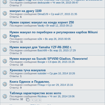
Последнее сообщение
dedvazelin
«
Чт июн 04, 2015 09:47
Ответы:
7
мануал на драгу 1100
Последнее сообщение
DimaDJ9
«
Ср май 27, 2015 21:35
Ответы:
6
Нужен сервис мануал на хонда хорнет 250
Последнее сообщение
Vasilij
«
Вт май 12, 2015 09:13
Нужен мануал по переборке и регулировке карбов Mikuni
Kogyo.
Последнее сообщение
sDk
«
Вс апр 26, 2015 00:05
Ответы:
11
Нужен мануал для Yamaha YZF-R6 2002 г.
Последнее сообщение
Butch99
«
Вс мар 15, 2015 17:29
Ответы:
3
Нужен мануал на Suzuki SFV650 Gladius. Помогите!
Последнее сообщение
Boogie
«
Сб фев 28, 2015 15:26
Ответы:
10
Хренова туча мануалов
Последнее сообщение
outsider
«
Ср дек 10, 2014 10:26
Ответы:
1
Книга Одинок и Подавлен.
Последнее сообщение
Птица
«
Ср окт 29, 2014 15:16
Ответы:
9
Таблица характеристик всех мото
Последнее сообщение
Ricdeau
«
Чт окт 16, 2014 19:06
Ответы:
32
1
2
3