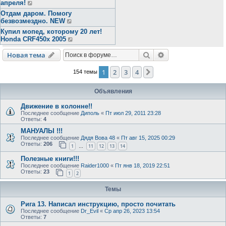
апреля!
Отдам даром. Помогу
безвозмездно. NEW
Купил мопед, которому 20 лет!
Honda CRF450x 2005
Поиск
Расширенный пои
Новая тема
1
2
3
4
След.
154 темы
Объявления
Движение в колонне!!
Последнее сообщение
Диполь
«
Пт июл 29, 2011 23:28
Ответы:
4
МАНУАЛЫ !!!
Последнее сообщение
Дядя Вова 48
«
Пт авг 15, 2025 00:29
Ответы:
206
1
11
12
13
14
…
Полезные книги!!!
Последнее сообщение
Raider1000
«
Пт янв 18, 2019 22:51
Ответы:
23
1
2
Темы
Рига 13. Написал инструкцию, просто почитать
Последнее сообщение
Dr_Evil
«
Ср апр 26, 2023 13:54
Ответы:
7