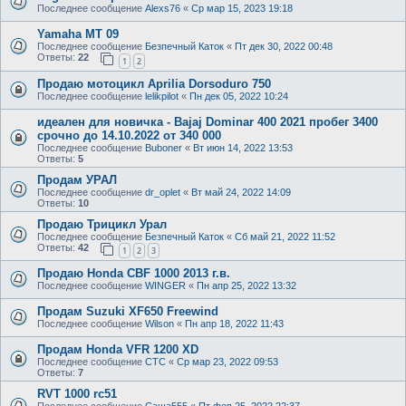
Последнее сообщение
Alexs76
«
Ср мар 15, 2023 19:18
Yamaha MT 09
Последнее сообщение
Безпечный Каток
«
Пт дек 30, 2022 00:48
Ответы:
22
1
2
Продаю мотоцикл Aprilia Dorsoduro 750
Последнее сообщение
lelikpilot
«
Пн дек 05, 2022 10:24
идеален для новичка - Bajaj Dominar 400 2021 пробег 3400
срочно до 14.10.2022 от 340 000
Последнее сообщение
Buboner
«
Вт июн 14, 2022 13:53
Ответы:
5
Продам УРАЛ
Последнее сообщение
dr_oplet
«
Вт май 24, 2022 14:09
Ответы:
10
Продаю Трицикл Урал
Последнее сообщение
Безпечный Каток
«
Сб май 21, 2022 11:52
Ответы:
42
1
2
3
Продаю Honda CBF 1000 2013 г.в.
Последнее сообщение
WINGER
«
Пн апр 25, 2022 13:32
Продам Suzuki XF650 Freewind
Последнее сообщение
Wilson
«
Пн апр 18, 2022 11:43
Продам Honda VFR 1200 XD
Последнее сообщение
CTC
«
Ср мар 23, 2022 09:53
Ответы:
7
RVT 1000 rc51