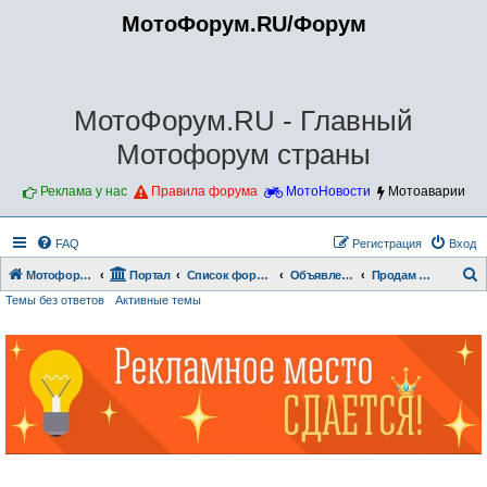
МотоФорум.RU/Форум
МотоФорум.RU - Главный
Мотофорум страны
Реклама у нас
Правила форума
МотоНовости
Мотоаварии
FAQ
Регистрация
Вход
Мотофорум.RU
Портал
Список форумов
Объявления.
Продам мотоцикл
Темы без ответов
Активные темы
о
и
с
к