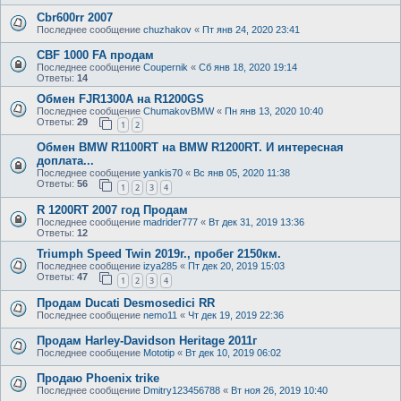
Cbr600rr 2007
Последнее сообщение
chuzhakov
«
Пт янв 24, 2020 23:41
CBF 1000 FA продам
Последнее сообщение
Coupernik
«
Сб янв 18, 2020 19:14
Ответы:
14
Обмен FJR1300A на R1200GS
Последнее сообщение
ChumakovBMW
«
Пн янв 13, 2020 10:40
Ответы:
29
1
2
Обмен BMW R1100RT на BMW R1200RT. И интересная
доплата...
Последнее сообщение
yankis70
«
Вс янв 05, 2020 11:38
Ответы:
56
1
2
3
4
R 1200RT 2007 год Продам
Последнее сообщение
madrider777
«
Вт дек 31, 2019 13:36
Ответы:
12
Triumph Speed Twin 2019г., пробег 2150км.
Последнее сообщение
izya285
«
Пт дек 20, 2019 15:03
Ответы:
47
1
2
3
4
Продам Ducati Desmosedici RR
Последнее сообщение
nemo11
«
Чт дек 19, 2019 22:36
Продам Harley-Davidson Heritage 2011г
Последнее сообщение
Mototip
«
Вт дек 10, 2019 06:02
Продаю Phoenix trike
Последнее сообщение
Dmitry123456788
«
Вт ноя 26, 2019 10:40