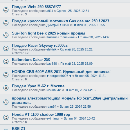
Ответы:
1
Продам Wels 250 8887А*77
Последнее сообщение
a911
«
Ср июн 25, 2025 12:31
Ответы:
3
Продам кроссовый мотоцикл Gas gas mc 250 f 2023
Последнее сообщение
Дмитрий Янкин
«
Пт июн 06, 2025 19:55
Sur-Ron light bee x 2025 новый продам
Последнее сообщение
Камила Солнечная
«
Пт май 30, 2025 14:48
Продаю Racer Skyway rc300cs
Последнее сообщение
elektrik
«
Ср май 28, 2025 13:21
Ответы:
12
Baltmotors Dakar 250
Последнее сообщение
bav880
«
Пт май 23, 2025 15:09
HONDA CBR 600F ABS 2011 Идеальный для новичка!
Последнее сообщение
►sergeech007◄
«
Вт ноя 05, 2024 11:21
Ответы:
6
Продам Урал М-62 г. Москва
Последнее сообщение
Ирина ИИ
«
Чт окт 10, 2024 14:16
продам электромотоцикл модель R3 5квт120ач центральный
двигатель
Последнее сообщение
ryan84
«
Вс авг 25, 2024 21:59
Honda VT 1100 shadow 1988 год
Последнее сообщение
evil_laugh
«
Вс авг 04, 2024 10:42
Ответы:
8
BSE Z1