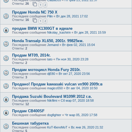
Последнее сообщение
Саша555
«
Пт фев 25, 2022 22:37
Ответы:
26
1
2
Продам Honda NC 750 X
Последнее сообщение
Pilin
«
Вт дек 28, 2021 17:02
Ответы:
16
1
2
продам BMW K1300GT в идеале
Последнее сообщение
Nikolay_kashirin
«
Вт дек 28, 2021 15:59
Honda Transalp XL650, 2001г. 99825км.
Последнее сообщение
Jemand
«
Вт фев 02, 2021 15:04
Ответы:
2
Продам MT09, 2014г.
Последнее сообщение
tato
«
Пн ноя 30, 2020 23:28
Ответы:
2
Продам мотоцикл Honda Fury 2010г.
Последнее сообщение
djE80
«
Вт окт 27, 2020 23:56
Ответы:
3
Продано! Продам kawasaki vulcan vn900 2009г.в
Последнее сообщение
magico550
«
Вт авг 04, 2020 10:50
Продажа Suzuki Boulevard M109R 2012 г.в.
Последнее сообщение
Nikfilmi
«
Сб мар 07, 2020 18:58
Ответы:
12
Продам CB400SF
Последнее сообщение
dogfighter
«
Чт мар 05, 2020 17:58
Бешеная табуретка
Последнее сообщение
KoT-l6ereMoT
«
Вс янв 26, 2020 21:32
Ответы:
5