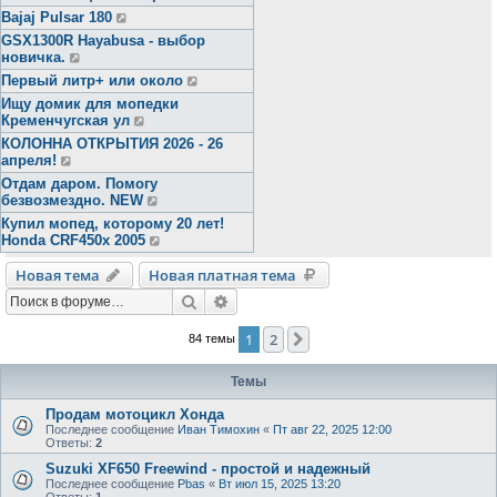
Bajaj Pulsar 180
GSX1300R Hayabusa - выбор
новичка.
Первый литр+ или около
Ищу домик для мопедки
Кременчугская ул
КОЛОННА ОТКРЫТИЯ 2026 - 26
апреля!
Отдам даром. Помогу
безвозмездно. NEW
Купил мопед, которому 20 лет!
Honda CRF450x 2005
Новая тема
Новая платная тема
Поиск
Расширенный поиск
1
2
След.
84 темы
Темы
Продам мотоцикл Хонда
Последнее сообщение
Иван Тимохин
«
Пт авг 22, 2025 12:00
Ответы:
2
Suzuki XF650 Freewind - простой и надежный
Последнее сообщение
Pbas
«
Вт июл 15, 2025 13:20