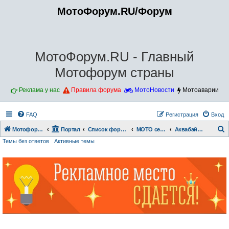
МотоФорум.RU/Форум
МотоФорум.RU - Главный
Мотофорум страны
Реклама у нас
Правила форума
МотоНовости
Мотоаварии
FAQ
Регистрация
Вход
Мотофорум.RU
Портал
Список форумов
МОТО сервис
Аквабайки, снегоходы, квадроциклы
Темы без ответов
Активные темы
о
и
с
к