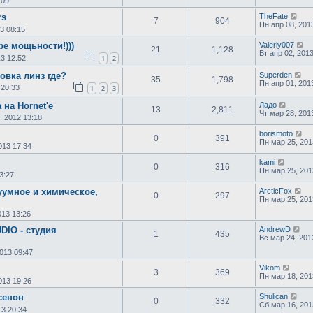
:09
rs
TheFate
7
904
Пн апр 08, 201
3 08:15
ре мощьности!)))
Valeriy007
21
1,128
Вт апр 02, 201
13 12:52
1
2
овка линз где?
Superden
35
1,798
Пн апр 01, 201
 20:33
1
2
3
на Hornet'e
Ладо
13
2,811
Чт мар 28, 201
, 2012 13:18
borismoto
0
391
Пн мар 25, 201
013 17:34
kami
0
316
Пн мар 25, 201
3:27
умное и химическое,
ArcticFox
0
297
Пн мар 25, 201
013 13:26
DIO - студия
AndrewD
1
435
Вс мар 24, 201
013 09:47
Vikom
3
369
Пн мар 18, 201
013 19:26
сенон
Shulican
0
332
Сб мар 16, 201
13 20:34