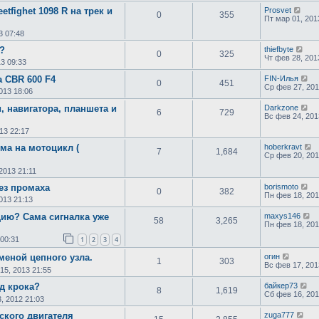
etfighet 1098 R на трек и
Prosvet
0
355
Пт мар 01, 201
3 07:48
?
thiefbyte
0
325
Чт фев 28, 201
3 09:33
а CBR 600 F4
FIN-Илья
0
451
Ср фев 27, 201
013 18:06
, навигатора, планшета и
Darkzone
6
729
Вс фев 24, 201
13 22:17
ма на мотоцикл (
hoberkravt
7
1,684
Ср фев 20, 201
2013 21:11
ез промаха
borismoto
0
382
Пн фев 18, 201
013 21:13
цию? Сама сигналка уже
maxys146
58
3,265
Пн фев 18, 201
 00:31
1
2
3
4
меной цепного узла.
огин
1
303
Вс фев 17, 201
15, 2013 21:55
д крока?
байкер73
8
1,619
Сб фев 16, 201
3, 2012 21:03
ского двигателя
zuga777