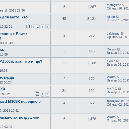
motogixer
5
1,267
Сб мар 16, 201
ев 11, 2013 21:36
 для мото, кто
igleon
45
3,131
Пт мар 15, 201
012 22:01
1
2
3
4
тановке Power
valdemar
2
576
Ср мар 13, 201
t
013 08:49
ы.
Dagen
3
416
Вт мар 12, 201
 18:59
Z500S, как, что и где?
skiller
11
1,108
Вт мар 05, 201
16:38
мотарда
Vikom
2
777
Вт мар 05, 201
12 10:28
ХХХ
MKRIG
21
652
Вт мар 05, 201
3 09:12
1
2
ivard M109R переднюю
Дмитрий2013
4
322
Сб мар 02, 201
2, 2013 20:42
раска+лак воздушной
Vikom
6
1,478
Пт мар 01, 201
012 03:09