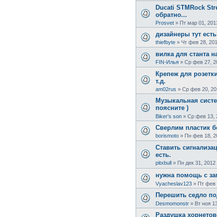
Ducati STMRock Stre
обратно...
Prosvet
»
Пт мар 01, 201
дизайнеры тут есть
thiefbyte
»
Чт фев 28, 201
вилка для станта н
FIN-Илья
»
Ср фев 27, 2
Крепеж для розетки
т.д.
am02rus
»
Ср фев 20, 20
Музыкальная систе
поясните )
Biker's son
»
Ср фев 13, 
Сверлим пластик б
borismoto
»
Пн фев 18, 2
Ставить сигнализа
есть.
pitxbull
»
Пн дек 31, 2012
нужна помощь с за
Vyacheslav123
»
Пт фев 
Перешить седло по
Desmomonstr
»
Вт ноя 1
Раздушка хорнетов