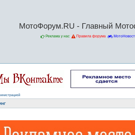
МотоФорум.RU - Главный Мото
Реклама у нас
Правила форума
МотоНовост
министрацией
ИНГ