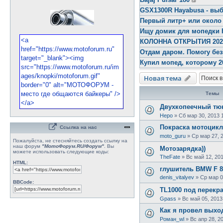
GSX1300R Hayabusa - выб
Первый литр+ или около
Ищу домик для мопедки 
КОЛОННА ОТКРЫТИЯ 2026 
Отдам даром. Помогу бе
Купил мопед, которому 2
Новая тема
Темы
Двухкопеечный тюн
Неро
»
Сб мар 30, 2013 
Покраска мотоцикл
Ссылка на нас
moto_guru
»
Ср мар 27, 
Пожалуйста, не стесняйтесь создать ссылку на
наш форум
"МотоФорум.RU/Форум"
. Вы
Мотозарядка))
можете использовать следующие коды:
TheFate
»
Вс май 12, 201
HTML:
глушитель BMW F 8
denis_vitalyev
»
Ср мар 0
BBCode:
TL1000 под перекрас
Gpass
»
Вс май 05, 2013
Как я провел выход
Роман_wl
»
Вс апр 28, 2