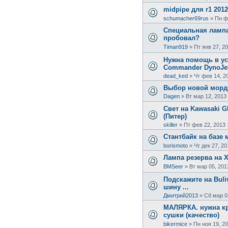
midpipe для r1 2012
schumacher69rus
»
Пн ф
Специальная лампа
пробовал?
Timan919
»
Пт янв 27, 2
Нужна помощь в ус
Commander DynoJe
dead_ked
»
Чт фев 14, 2
Выбор новой морд
Dagen
»
Вт мар 12, 2013
Свет на Kawasaki GP
(Питер)
skiller
»
Пт фев 22, 2013 
Стантбайк на базе 
borismoto
»
Чт дек 27, 20
Лампа резерва на 
BMSeer
»
Вт мар 05, 201
Подскажите на Bul
шину ...
Дмитрий2013
»
Сб мар 0
МАЛЯРКА. нужна к
сушки (качество)
bikermice
»
Пн ноя 19, 2