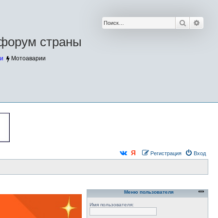
Поиск
Расш
форум страны
и
Мотоаварии
Регистрация
Вход
Меню пользователя
Имя пользователя: