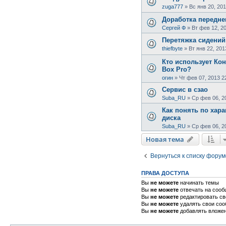
zuga777
»
Вс янв 20, 201
Доработка передне
Сергей Ф
»
Вт фев 12, 2
Перетяжка сидений 
thiefbyte
»
Вт янв 22, 201
Кто использует Ко
Box Pro?
огин
»
Чт фев 07, 2013 2
Сервис в сзао
Suba_RU
»
Ср фев 06, 2
Как понять по хар
диска
Suba_RU
»
Ср фев 06, 2
Новая тема
Вернуться к списку форум
ПРАВА ДОСТУПА
Вы
не можете
начинать темы
Вы
не можете
отвечать на соо
Вы
не можете
редактировать с
Вы
не можете
удалять свои со
Вы
не можете
добавлять вложе