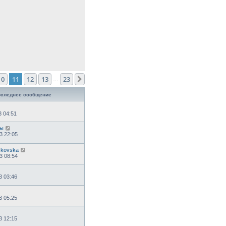
10
11
12
13
23
След.
…
следнее сообщение
3 04:51
зы
3 22:05
skovska
3 08:54
3 03:46
3 05:25
3 12:15