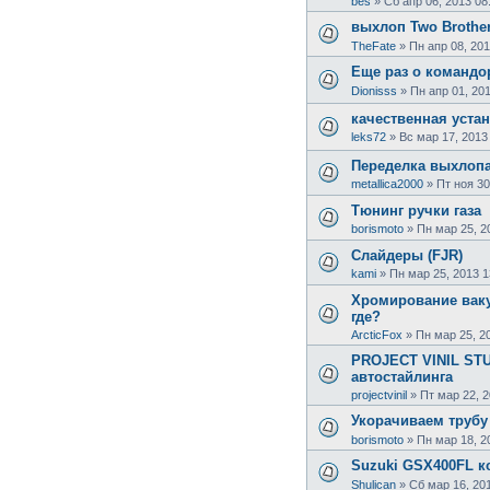
bes
»
Сб апр 06, 2013 08
выхлоп Two Brothe
TheFate
»
Пн апр 08, 201
Еще раз о командо
Dionisss
»
Пн апр 01, 20
качественная устан
leks72
»
Вс мар 17, 2013
Переделка выхлопа 
metallica2000
»
Пт ноя 30
Тюнинг ручки газа
borismoto
»
Пн мар 25, 2
Слайдеры (FJR)
kami
»
Пн мар 25, 2013 1
Хромирование ваку
где?
ArcticFox
»
Пн мар 25, 2
PROJECT VINIL STU
автостайлинга
projectvinil
»
Пт мар 22, 2
Укорачиваем трубу
borismoto
»
Пн мар 18, 2
Suzuki GSX400FL к
Shulican
»
Сб мар 16, 20