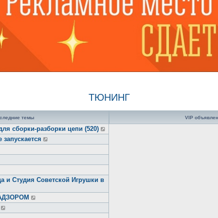
ТЮНИНГ
следние темы
VIP объявле
для сборки-разборки цепи (520)
е запускается
а и Студия Советской Игрушки в
НАДЗОРОМ