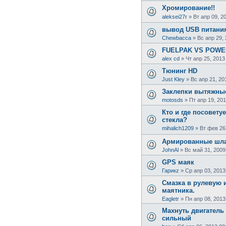
Хромирование!!
aleksei27r
»
Вт апр 09, 2
вывод USB питани
Chewbacca
»
Вс апр 29,
FUELPAK VS POW
alex cd
»
Чт апр 25, 2013
Тюнинг HD
Just Kley
»
Вс апр 21, 20
Заклепки вытяжны
motosds
»
Пт апр 19, 201
Кто и где посовету
стекла?
mihalich1209
»
Вт фев 26
Армированные шлан
JohnAl
»
Вс май 31, 2009
GPS маяк
Гарикz
»
Ср апр 03, 2013
Смазка в рулевую 
маятника.
Eagletr
»
Пн апр 08, 2013
Махнуть двигатель 
сильный