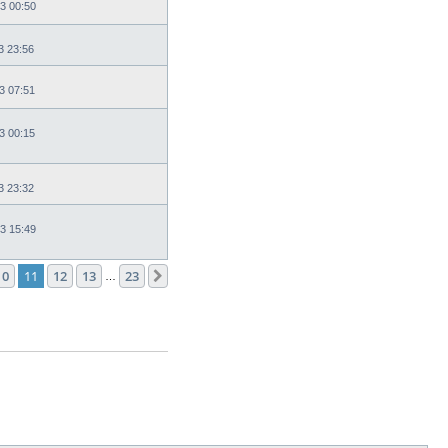
3 00:50
3 23:56
3 07:51
3 00:15
3 23:32
3 15:49
10
11
12
13
23
След.
…