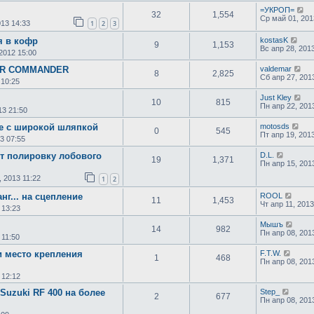
=УКРОП=
32
1,554
Ср май 01, 201
013 14:33
1
2
3
я в кофр
kostasK
9
1,153
Вс апр 28, 201
 2012 15:00
ER COMMANDER
valdemar
8
2,825
Сб апр 27, 201
 10:25
Just Kley
10
815
Пн апр 22, 201
13 21:50
е с широкой шляпкой
motosds
0
545
Пт апр 19, 201
3 07:55
ет полировку лобового
D.L.
19
1,371
Пн апр 15, 201
, 2013 11:22
1
2
г... на сцепление
ROOL
11
1,453
Чт апр 11, 2013
 13:23
Мышъ
14
982
Пн апр 08, 201
 11:50
и место крепления
F.T.W.
1
468
Пн апр 08, 201
 12:12
Suzuki RF 400 на более
Step_
2
677
Пн апр 08, 201