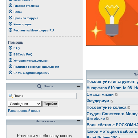
Главная страница
Поиск
Правила форума
Регистрация
Рекламу на Мото форум.RU
Помощь
FAQ
BBCode FAQ
Условия использования
Политика конфиденциальности
Связь с администрацией
По
Посоветуйте инструмент 
Поиск
Husqvarna 610 sm ie 08. Н
Смысл жизни
Флудериум
Посоветуйте колёса
Расширенный поиск
Студия Советского Мопед
Витебске
Наша кнопка
Волшебство с РОСКОМ
Какой мотоцикл выбрать
Размести у себя нашу кнопку
Bajaj Pulsar 180