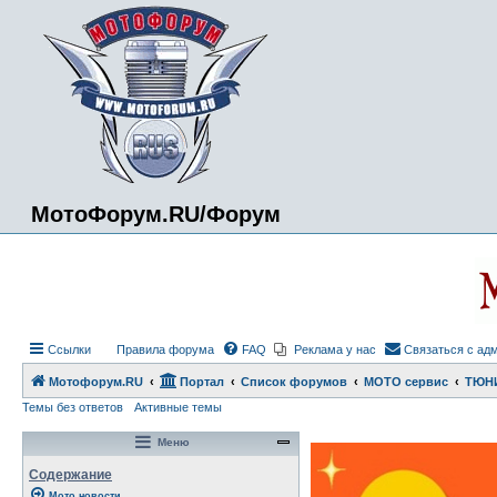
МотоФорум.RU/Форум
Ссылки
Правила форума
FAQ
Реклама у нас
Связаться с ад
Мотофорум.RU
Портал
Список форумов
МОТО сервис
ТЮН
Темы без ответов
Активные темы
Меню
Содержание
Мото новости