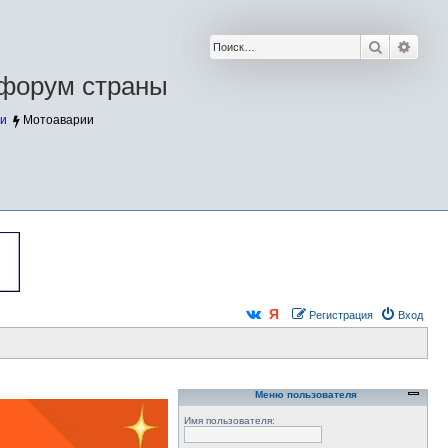
Поиск
Расш
форум страны
и
Мотоаварии
Регистрация
Вход
Меню пользователя
Имя пользователя: