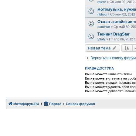
raizor
»
Сб июн 02, 2012 
мотомузыка, нужн
ribbou
»
Сб июн 02, 2012
Отзыв .китайские 
continue
»
Ср май 30, 20
Тюнинг DragStar
Vitaly
»
Пт апр 06, 2012 1
Новая тема
Вернуться к списку форум
ПРАВА ДОСТУПА
Вы
не можете
начинать темы
Вы
не можете
отвечать на соо
Вы
не можете
редактировать с
Вы
не можете
удалять свои со
Вы
не можете
добавлять вложе
Мотофорум.RU
Портал
Список форумов