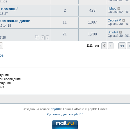
21:27
а помощь!
ribbou
2
423
Сб июн 02, 201
 15:27
тормозные диски.
Сергей Ф
11
1,087
Ср май 30, 201
12 14:18
Smolett
21
1,708
Ср май 30, 201
7:28
1
2
1
11
Пред.
1111 тем
…
ов
бщения
вои сообщения
общения
ния
Создано на основе
phpBB
® Forum Software © phpBB Limited
Русская поддержка phpBB