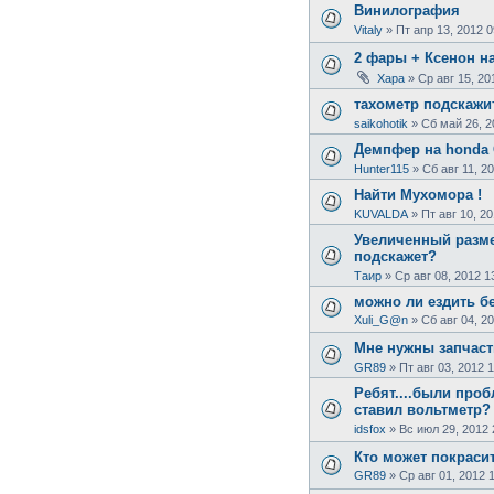
Винилография
Vitaly
»
Пт апр 13, 2012 0
2 фары + Ксенон на
Хара
»
Ср авг 15, 20
тахометр подскажи
saikohotik
»
Сб май 26, 2
Демпфер на honda
Hunter115
»
Сб авг 11, 2
Найти Мухомора !
KUVALDA
»
Пт авг 10, 2
Увеличенный разме
подскажет?
Таир
»
Ср авг 08, 2012 1
можно ли ездить б
Xuli_G@n
»
Сб авг 04, 2
Мне нужны запчаст
GR89
»
Пт авг 03, 2012 
Ребят....были проб
ставил вольтметр?
idsfox
»
Вс июл 29, 2012 
Кто может покраси
GR89
»
Ср авг 01, 2012 