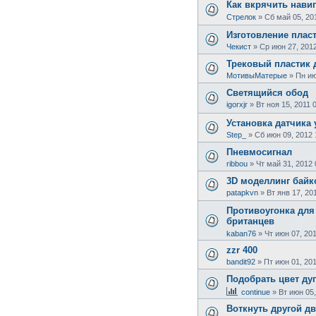
Как вкрячить нави
Стрелок
»
Сб май 05, 20
Изготовление пласт
Чекист
»
Ср июн 27, 2012
Трековый пластик 
МотивыМатерые
»
Пн ию
Светящийся обод
igorxjr
»
Вт ноя 15, 2011 
Установка датчика 
Step_
»
Сб июн 09, 2012 
Пневмосигнал
ribbou
»
Чт май 31, 2012 
3D моделлинг байк
patapkvn
»
Вт янв 17, 20
Противоугонка для
британцев
kaban76
»
Чт июн 07, 20
zzr 400
bandit92
»
Пт июн 01, 201
Подобрать цвет дуг
continue
»
Вт июн 05,
Воткнуть другой дв