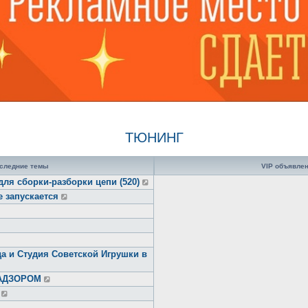
ТЮНИНГ
следние темы
VIP объявле
для сборки-разборки цепи (520)
е запускается
а и Студия Советской Игрушки в
НАДЗОРОМ