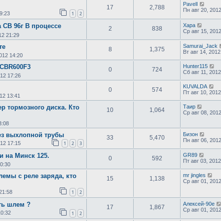
PavelI
17
2,788
Пн авг 20, 201
9:23
1
2
 CB 96г В процессе
Хара
2
838
Ср авг 15, 201
12 21:29
те
Samurai_Jack
8
1,375
Вт авг 14, 2012
012 14:20
 CBR600F3
Hunter115
0
724
Сб авг 11, 2012
012 17:26
KUVALDA
0
574
Пт авг 10, 2012
012 13:41
р тормозного диска. Кто
Таир
10
1,064
Ср авг 08, 201
3:08
ез выхлопной трубы
Бизон
33
5,470
Пн авг 06, 201
012 17:15
1
2
3
и на Минск 125.
GR89
0
592
Пт авг 03, 2012
10:30
лемы с реле заряда, кто
mr jingles
15
1,138
Ср авг 01, 201
21:58
1
2
ть шлем ?
Алексей-90е
17
1,867
Ср авг 01, 201
10:32
1
2