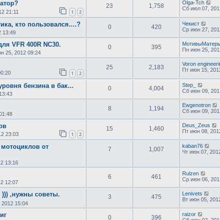
гатор?
Olga-Tch
23
1,758
Сб июл 07, 201
12 21:11
1
2
ика, кто пользовался....?
Чекист
0
420
Ср июн 27, 201
 13:49
для VFR 400R NC30.
МотивыМатер
0
395
Пн июн 25, 201
н 25, 2012 09:24
Voron engineeri
25
2,183
Пт июн 15, 201
00:20
1
2
уровня бензина в бак...
Step_
0
4,004
Сб июн 09, 201
13:43
Ewgenotron
8
1,194
Сб июн 09, 201
01:48
ов
Deus_Zeus
15
1,460
Пт июн 08, 201
12 23:03
1
2
 мотоциклов от
kaban76
7
1,007
Чт июн 07, 201
12 13:16
Rulzen
6
461
Ср июн 06, 201
2 12:07
 ))) ,нужны советы.
Lenivets
3
475
Вт июн 05, 201
 2012 15:04
иг
raizor
0
396
Сб июн 02, 201