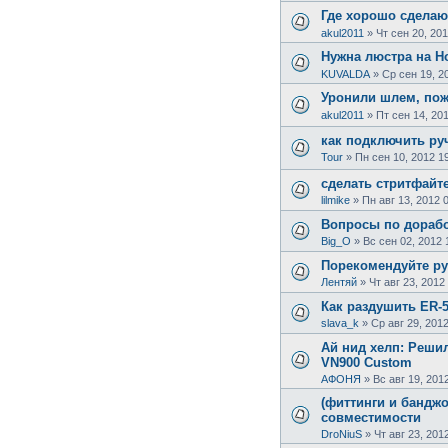
Где хорошо сделаю
akul2011
»
Чт сен 20, 201
Нужна люстра на H
KUVALDA
»
Ср сен 19, 2
Уронили шлем, пожс
akul2011
»
Пт сен 14, 20
как подключить руч
Tour
»
Пн сен 10, 2012 1
сделать стритфайте
lilmike
»
Пн авг 13, 2012 
Вопросы по дорабо
Big_O
»
Вс сен 02, 2012 
Порекомендуйте ру
Лентяй
»
Чт авг 23, 2012
Как раздушить ER-5
slava_k
»
Ср авг 29, 201
Ай нид хелп: Решил
VN900 Custom
АФОНЯ
»
Вс авг 19, 201
(фиттинги и банджо
совместимости
DroNiuS
»
Чт авг 23, 201