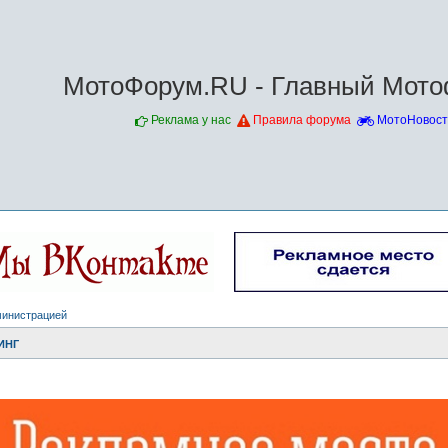
МотоФорум.RU - Главный Мото
Реклама у нас
Правила форума
МотоНовост
министрацией
ИНГ