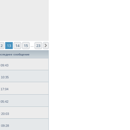
12
13
14
15
23
След.
…
следнее сообщение
 09:43
 10:35
 17:04
 05:42
2 20:03
2 09:28