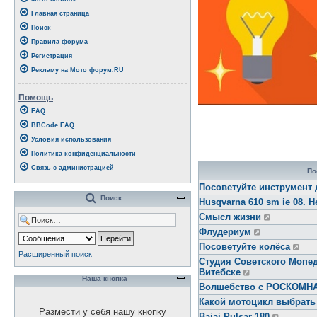
Главная страница
Поиск
Правила форума
Регистрация
Рекламу на Мото форум.RU
Помощь
FAQ
BBCode FAQ
Условия использования
Политика конфиденциальности
Связь с администрацией
По
Посоветуйте инструмент 
Поиск
Husqvarna 610 sm ie 08. Н
Смысл жизни
Флудериум
Посоветуйте колёса
Расширенный поиск
Студия Советского Мопед
Витебске
Наша кнопка
Волшебство с РОСКОМ
Какой мотоцикл выбрать
Размести у себя нашу кнопку
Bajaj Pulsar 180