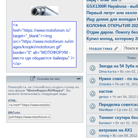
GSX1300R Hayabusa - выб
Первый литр+ или около
Ищу домик для мопедки 
КОЛОННА ОТКРЫТИЯ 2026 
Отдам даром. Помогу бе
Купил мопед, которому 2
Новая тема
Темы
Звезда на 54 Зуба н
Dima-ka-ka
»
Вс сен 02, 
Нужен совет - по в
Ссылка на нас
Zmeuka
»
Пн окт 01, 201
Пожалуйста, не стесняйтесь создать ссылку на
наш форум
"МотоФорум.RU/Форум"
. Вы
кастом
можете использовать следующие коды:
genius
»
Чт окт 04, 2012 
HTML:
Переделка советск
Manifique
»
Ср сен 12, 20
BBCode:
Тюнинг скутера бе
Бигимот
»
Вт окт 02, 201
ветровик на АХ1
constg
»
Вс сен 09, 2012