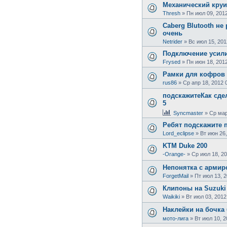
Механический круи
Thresh
»
Пн июл 09, 2012
Caberg Blutooth не
очень
Netrider
»
Вс июл 15, 201
Подключение усил
Frysed
»
Пн июн 18, 2012
Рамки для кофров
rus86
»
Ср апр 18, 2012 
подскажитеКак сдел
5
Syncmaster
»
Ср мар
Ребят подскажите п
Lord_eclipse
»
Вт июн 26,
KTM Duke 200
-Orange-
»
Ср июл 18, 20
Непонятка с арми
ForgetMail
»
Пт июл 13, 2
Клипоны на Suzuki 
Waikiki
»
Вт июл 03, 2012
Наклейки на бочка
мото-лига
»
Вт июл 10, 2