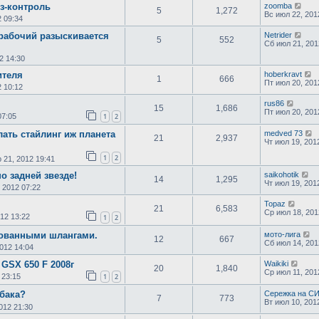
з-контроль
zoomba
5
1,272
Вс июл 22, 201
 09:34
 рабочий разыскивается
Netrider
5
552
Сб июл 21, 201
2 14:30
ителя
hoberkravt
1
666
Пт июл 20, 201
 10:12
rus86
15
1,686
Пт июл 20, 201
07:05
1
2
ать стайлинг иж планета
medved 73
21
2,937
Чт июл 19, 201
1
2
 21, 2012 19:41
о задней звезде!
saikohotik
14
1,295
Чт июл 19, 201
 2012 07:22
Topaz
21
6,583
Ср июл 18, 201
12 13:22
1
2
рованными шлангами.
мото-лига
12
667
Сб июл 14, 201
012 14:04
GSX 650 F 2008г
Waikiki
20
1,840
Ср июл 11, 201
 23:15
1
2
 бака?
Сережка на 
7
773
Вт июл 10, 201
012 21:30