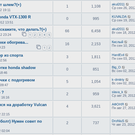
т шлем?(+)
akul2011
1
1,108
Ср сен 26, 201
2 19:11
onda VTX-1300 R
KUVALDA
0
995
Ср сен 19, 201
012 13:51
кажите, что делать?(+)
akul2011
66
6,458
Вт сен 18, 201
12 23:24
1
2
3
4
5
ки обогрева...
Кислый
16
2,153
Пн сен 10, 201
9:23
1
2
р из спорта
HardEvil
3
1,811
Пн сен 03, 201
02:56
тке honda shadow
Big_O
0
851
Вс сен 02, 201
18:46
чки с подогревом
k-dmitriy
5
1,054
Вс сен 02, 201
 09:47
 ?
slava_k
2
959
Ср авг 29, 201
2 16:16
ся на доработку Vulcan
АФОНЯ
4
3,621
Пн авг 27, 201
2 22:15
болт) Нужен совет по
DroNiuS
2
737
Чт авг 23, 2012
2 02:04