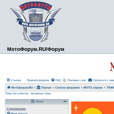
МотоФорум.RU/Форум
Ссылки
Правила форума
FAQ
Реклама у нас
Связаться с ад
Мотофорум.RU
Портал
Список форумов
МОТО сервис
ТЮН
Темы без ответов
Активные темы
Меню
Содержание
Мото новости