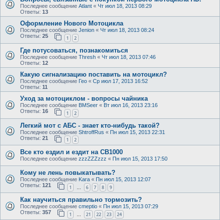
Последнее сообщение
Atlant
«
Чт июл 18, 2013 08:29
Ответы:
13
Оформление Нового Мотоцикла
Последнее сообщение
Jenion
«
Чт июл 18, 2013 08:24
Ответы:
25
1
2
Где потусоваться, познакомиться
Последнее сообщение
Thresh
«
Чт июл 18, 2013 07:46
Ответы:
12
Какую сигнализацию поставить на мотоцикл?
Последнее сообщение
Гео
«
Ср июл 17, 2013 16:52
Ответы:
11
Уход за мотоциклом - вопросы чайника
Последнее сообщение
BMSeer
«
Вт июл 16, 2013 23:16
Ответы:
16
1
2
Легкий мот с АБС - знает кто-нибудь такой?
Последнее сообщение
ShtroffRus
«
Пн июл 15, 2013 22:31
Ответы:
21
1
2
Все кто ездил и ездит на CB1000
Последнее сообщение
zzzZZZzzz
«
Пн июл 15, 2013 17:50
Кому не лень повыкатывать?
Последнее сообщение
Kara
«
Пн июл 15, 2013 12:07
Ответы:
121
1
6
7
8
9
…
Как научиться правильно тормозить?
Последнее сообщение
cmeptio
«
Пн июл 15, 2013 07:29
Ответы:
357
1
21
22
23
24
…