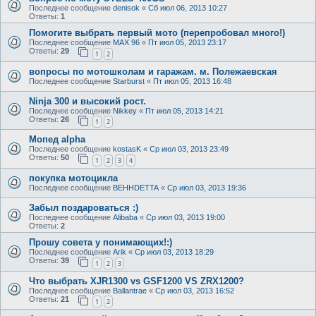
Последнее сообщение
denisok
«
Сб июл 06, 2013 10:27
Ответы:
1
Помогите выбрать первый мото (перепробовал много!)
Последнее сообщение
MAX 96
«
Пт июл 05, 2013 23:17
Ответы:
29
1
2
вопросы по мотошколам и гаражам. м. Полежаевская
Последнее сообщение
Starburst
«
Пт июл 05, 2013 16:48
Ninja 300 и высокий рост.
Последнее сообщение
Nikkey
«
Пт июл 05, 2013 14:21
Ответы:
26
1
2
Мопед alpha
Последнее сообщение
kostasK
«
Ср июл 03, 2013 23:49
Ответы:
50
1
2
3
4
покупка мотоцикла
Последнее сообщение
BEHHDETTA
«
Ср июл 03, 2013 19:36
Забыл поздароваться :)
Последнее сообщение
Alibaba
«
Ср июл 03, 2013 19:00
Ответы:
2
Прошу совета у понимающих!:)
Последнее сообщение
Arik
«
Ср июл 03, 2013 18:29
Ответы:
39
1
2
3
Что выбрать XJR1300 vs GSF1200 VS ZRX1200?
Последнее сообщение
Ballantrae
«
Ср июл 03, 2013 16:52
Ответы:
21
1
2