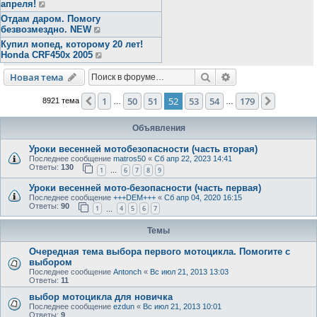
апреля!
Отдам даром. Помогу
безвозмездно. NEW
Купил мопед, которому 20 лет!
Honda CRF450x 2005
Поиск
Расширенный пои
Новая тема
1
50
51
52
53
54
179
Пред.
След.
8921 тема
…
…
Объявления
Уроки весенней мотобезопасности (часть вторая)
Последнее сообщение
matros50
«
Сб апр 22, 2023 14:41
Ответы:
130
1
6
7
8
9
…
Уроки весенней мото-безопасности (часть первая)
Последнее сообщение
+++DEM+++
«
Сб апр 04, 2020 16:15
Ответы:
90
1
4
5
6
7
…
Темы
Очередная тема выбора первого мотоцикла. Помогите с
выбором
Последнее сообщение
Antonch
«
Вс июл 21, 2013 13:03
Ответы:
11
выбор мотоцикла для новичка
Последнее сообщение
ezdun
«
Вс июл 21, 2013 10:01
Ответы:
9