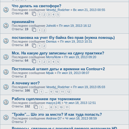
Что делать на светофоре?
Последнее сообщение
Veselyj_Rodzher
«
Вс июл 21, 2013 00:55
Ответы:
66
1
2
3
4
5
принимайте
Последнее сообщение
JohnAl
«
Пт июл 19, 2013 16:12
Ответы:
19
1
2
постановка на учет б\у байка без прав (нужна помощь)
Последнее сообщение
Demius
«
Пт июл 19, 2013 10:31
Ответы:
18
1
2
Мск. На какую дату записаны на сдачу практики?
Последнее сообщение
МотоЛёля
«
Пт июл 19, 2013 09:20
Ответы:
64
1
2
3
4
5
Постоянный штамп даты и времени на Contour+2
Последнее сообщение
Mpak
«
Пт июл 19, 2013 08:07
Ответы:
2
А почему мот?
Последнее сообщение
Veselyj_Rodzher
«
Пт июл 19, 2013 05:03
Ответы:
166
1
9
10
11
12
…
Работа сцеплением при торможении
Последнее сообщение
maxys146
«
Чт июл 18, 2013 12:51
Ответы:
152
1
8
9
10
11
…
"Трэйн"... Шо это за место? И как туда попасть?
Последнее сообщение
Andrew D7
«
Чт июл 18, 2013 08:59
Ответы:
7
Вопросы, связанные с покупкой первого мотоцикла HD.