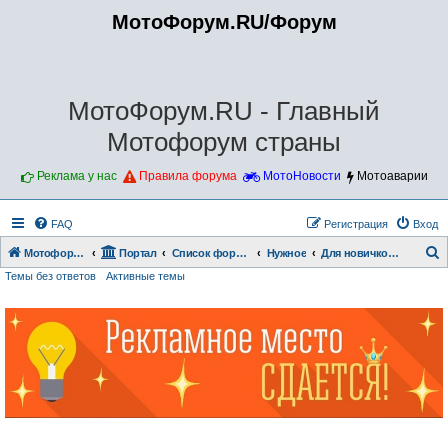
МотоФорум.RU/Форум
МотоФорум.RU - Главный
Мотофорум страны
Реклама у нас
Правила форума
МотоНовости
Мотоаварии
FAQ
Регистрация
Вход
Мотофорум.RU
Портал
Список форумов
Нужное
Для новичков!!!
Темы без ответов
Активные темы
о
и
с
к