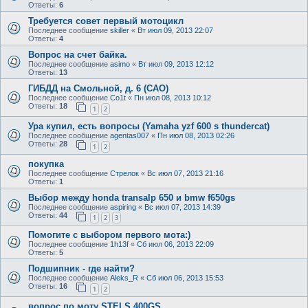
Ответы:
6
Требуется совет первый мотоцикл
Последнее сообщение
skiller
«
Вт июл 09, 2013 22:07
Ответы:
4
Вопрос на счет байка.
Последнее сообщение
asimo
«
Вт июл 09, 2013 12:12
Ответы:
13
ГИБДД на Смольной, д. 6 (САО)
Последнее сообщение
Co1t
«
Пн июл 08, 2013 10:12
Ответы:
18
1
2
Ура купил, есть вопросы (Yamaha yzf 600 s thundercat)
Последнее сообщение
agentas007
«
Пн июл 08, 2013 02:26
Ответы:
28
1
2
покупка
Последнее сообщение
Стрелок
«
Вс июл 07, 2013 21:16
Ответы:
1
Выбор между honda transalp 650 и bmw f650gs
Последнее сообщение
aspiring
«
Вс июл 07, 2013 14:39
Ответы:
44
1
2
3
Помогите с выбором первого мота:)
Последнее сообщение
1h13f
«
Сб июл 06, 2013 22:09
Ответы:
5
Подшипник - где найти?
Последнее сообщение
Aleks_R
«
Сб июл 06, 2013 15:53
Ответы:
16
1
2
вопрос по моту STELS 400GS