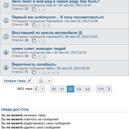
Авто лезет в мой ряд в левом ряду. Как быть?
Последнее сообщение
mak-st
«
Вт июл 02, 2013 13:14
Ответы:
23
1
2
Первый раз шлёпнулся... И хочу посоветоваться
Последнее сообщение
Томомболо
«
Вт июл 02, 2013 12:06
Ответы:
39
1
2
3
Восставший из кресла автомобиля )))
Последнее сообщение
maximus23
«
Вт июл 02, 2013 12:03
Ответы:
26
1
2
нужен совет знающих людей
Последнее сообщение
tato
«
Вт июл 02, 2013 10:22
Ответы:
18
1
2
Вероятность погибнуть.
Последнее сообщение
MaKo
«
Вт июл 02, 2013 09:39
Ответы:
71
1
2
3
4
5
Новая тема
1
50
51
52
53
54
179
Пред.
След.
8921 тема
…
…
ПРАВА ДОСТУПА
Вы
не можете
начинать темы
Вы
не можете
отвечать на сообщения
Вы
не можете
редактировать свои сообщения
Вы
не можете
удалять свои сообщения