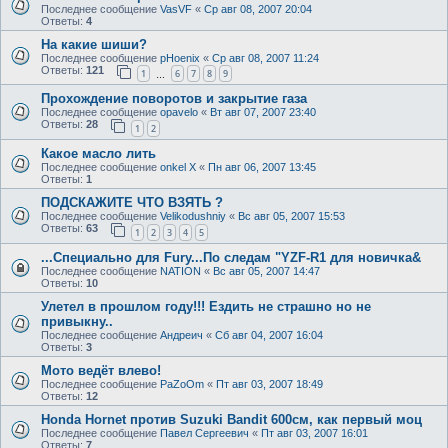
Последнее сообщение
VasVF
«
Ср авг 08, 2007 20:04
Ответы:
4
На какие шиши?
Последнее сообщение
pHoenix
«
Ср авг 08, 2007 11:24
Ответы:
121
1
6
7
8
9
…
Прохождение поворотов и закрытие газа
Последнее сообщение
opavelo
«
Вт авг 07, 2007 23:40
Ответы:
28
1
2
Какое масло лить
Последнее сообщение
onkel X
«
Пн авг 06, 2007 13:45
Ответы:
1
ПОДСКАЖИТЕ ЧТО ВЗЯТЬ ?
Последнее сообщение
Velikodushniy
«
Вс авг 05, 2007 15:53
Ответы:
63
1
2
3
4
5
...Специально для Fury...По следам "YZF-R1 для новичка&
Последнее сообщение
NATION
«
Вс авг 05, 2007 14:47
Ответы:
10
Улетел в прошлом году!!! Ездить не страшно но не
привыкну..
Последнее сообщение
Андреич
«
Сб авг 04, 2007 16:04
Ответы:
3
Мото ведёт влево!
Последнее сообщение
PaZoOm
«
Пт авг 03, 2007 18:49
Ответы:
12
Honda Hornet против Suzuki Bandit 600см, как первый моц
Последнее сообщение
Павел Сергеевич
«
Пт авг 03, 2007 16:01
Ответы:
7