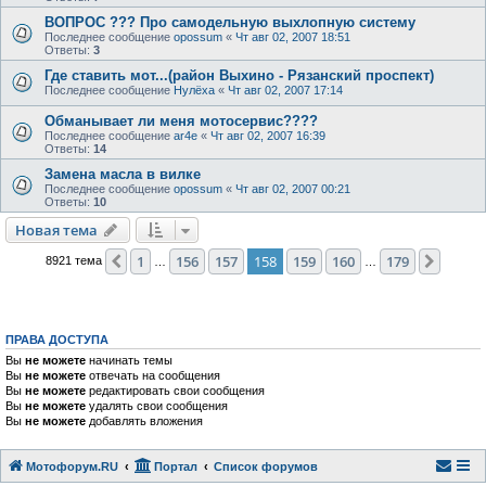
ВОПРОС ??? Про самодельную выхлопную систему
Последнее сообщение
opossum
«
Чт авг 02, 2007 18:51
Ответы:
3
Где ставить мот...(район Выхино - Рязанский проспект)
Последнее сообщение
Нулёха
«
Чт авг 02, 2007 17:14
Обманывает ли меня мотосервис????
Последнее сообщение
ar4e
«
Чт авг 02, 2007 16:39
Ответы:
14
Замена масла в вилке
Последнее сообщение
opossum
«
Чт авг 02, 2007 00:21
Ответы:
10
Новая тема
1
156
157
158
159
160
179
Пред.
След.
8921 тема
…
…
ПРАВА ДОСТУПА
Вы
не можете
начинать темы
Вы
не можете
отвечать на сообщения
Вы
не можете
редактировать свои сообщения
Вы
не можете
удалять свои сообщения
Вы
не можете
добавлять вложения
Мотофорум.RU
Портал
Список форумов