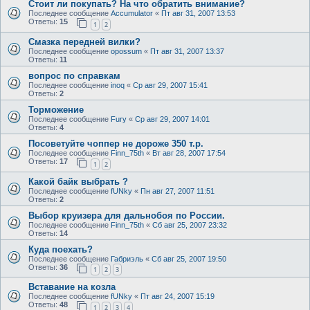
Стоит ли покупать? На что обратить внимание?
Последнее сообщение
Accumulator
«
Пт авг 31, 2007 13:53
Ответы:
15
1
2
Смазка передней вилки?
Последнее сообщение
opossum
«
Пт авг 31, 2007 13:37
Ответы:
11
вопрос по справкам
Последнее сообщение
inoq
«
Ср авг 29, 2007 15:41
Ответы:
2
Торможение
Последнее сообщение
Fury
«
Ср авг 29, 2007 14:01
Ответы:
4
Посоветуйте чоппер не дороже 350 т.р.
Последнее сообщение
Finn_75th
«
Вт авг 28, 2007 17:54
Ответы:
17
1
2
Какой байк выбрать ?
Последнее сообщение
fUNky
«
Пн авг 27, 2007 11:51
Ответы:
2
Выбор круизера для дальнобоя по России.
Последнее сообщение
Finn_75th
«
Сб авг 25, 2007 23:32
Ответы:
14
Куда поехать?
Последнее сообщение
Габриэль
«
Сб авг 25, 2007 19:50
Ответы:
36
1
2
3
Вставание на козла
Последнее сообщение
fUNky
«
Пт авг 24, 2007 15:19
Ответы:
48
1
2
3
4