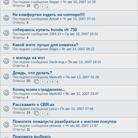
Последнее сообщение
Segart
«
Чт авг 16, 2007 14:18
Ответы:
18
1
2
Не комфортно ездить на чоппере!!!!
Последнее сообщение
Artual!
«
Чт авг 16, 2007 07:10
Ответы:
4
собираюсь купить honda vfr 750
Последнее сообщение
ZBH-13
«
Ср авг 15, 2007 18:32
Ответы:
4
Какой мото лучше для новичка?
Последнее сообщение
Dagot
«
Вт авг 14, 2007 08:22
с мапеда на мот
Последнее сообщение
Derbi-вод
«
Пн авг 13, 2007 18:15
Ответы:
2
Дождь, что делать?
Последнее сообщение
MedveD
«
Пн авг 13, 2007 01:26
Ответы:
50
1
2
3
4
Конец моим страданиям...
Последнее сообщение
MedveD
«
Вс авг 12, 2007 23:47
Ответы:
4
Расскажите о CBR-ах
Последнее сообщение
Lexa
«
Пт авг 10, 2007 07:48
Ответы:
24
1
2
Помогите пожалуста разобраться с местом покупки
Последнее сообщение
pHoenix
«
Чт авг 09, 2007 17:57
Ответы:
11
Поможите выбрать