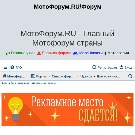
МотоФорум.RU/Форум
МотоФорум.RU - Главный
Мотофорум страны
Реклама у нас
Правила форума
МотоНовости
Мотоаварии
FAQ
Регистрация
Вход
Мотофорум.RU
Портал
Список форумов
Нужное
Для новичков!!!
Темы без ответов
Активные темы
о
и
с
к