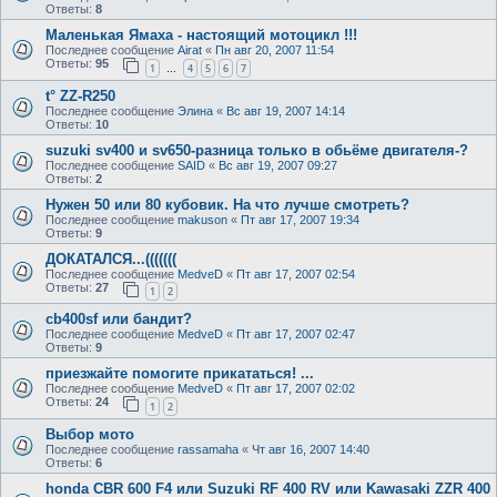
Ответы:
8
Маленькая Ямаха - настоящий мотоцикл !!!
Последнее сообщение
Airat
«
Пн авг 20, 2007 11:54
Ответы:
95
1
4
5
6
7
…
t° ZZ-R250
Последнее сообщение
Элина
«
Вс авг 19, 2007 14:14
Ответы:
10
suzuki sv400 и sv650-разница только в обьёме двигателя-?
Последнее сообщение
SAID
«
Вс авг 19, 2007 09:27
Ответы:
2
Нужен 50 или 80 кубовик. На что лучше смотреть?
Последнее сообщение
makuson
«
Пт авг 17, 2007 19:34
Ответы:
9
ДОКАТАЛСЯ...(((((((
Последнее сообщение
MedveD
«
Пт авг 17, 2007 02:54
Ответы:
27
1
2
cb400sf или бандит?
Последнее сообщение
MedveD
«
Пт авг 17, 2007 02:47
Ответы:
9
приезжайте помогите прикататься! ...
Последнее сообщение
MedveD
«
Пт авг 17, 2007 02:02
Ответы:
24
1
2
Выбор мото
Последнее сообщение
rassamaha
«
Чт авг 16, 2007 14:40
Ответы:
6
honda CBR 600 F4 или Suzuki RF 400 RV или Kawasaki ZZR 400