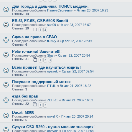
Для города и дальняка. ПОИСК модели.
Последнее сообщение
Павел Сергеевич
«
Чт авг 23, 2007 16:23
Ответы:
14
ER-6f, FZ-6S, GSF-650S Bandit
Последнее сообщение
sad99
«
Чт авг 23, 2007 16:07
Ответы:
19
1
2
Сдача на права в СВАО
Последнее сообщение
fUNky
«
Ср авг 22, 2007 23:39
Ответы:
6
Ребяточкиии! Зацените!!!!
Последнее сообщение
Shan
«
Ср авг 22, 2007 20:54
Ответы:
31
1
2
3
Всем привет! Где научиться ездить!
Последнее сообщение
opavelo
«
Ср авг 22, 2007 09:54
Ответы:
1
Пакупаем поддержаный мотик
Последнее сообщение
ПТИЦ
«
Вт авг 21, 2007 18:22
Ответы:
3
езда без прав
Последнее сообщение
ZBH-13
«
Вт авг 21, 2007 16:32
Ответы:
22
1
2
Ducati M900
Последнее сообщение
onkel X
«
Пн авг 20, 2007 20:24
Ответы:
6
Сузуки GSX R250 - нужно мнение знающих!
Последнее сообщение
opavelo
«
Пн авг 20, 2007 14:54