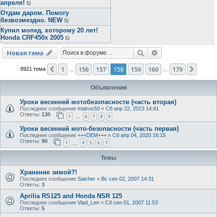
апреля!
Отдам даром. Помогу
безвозмездно. NEW
Купил мопед, которому 20 лет!
Honda CRF450x 2005
Поиск
Расширенный пои
Новая тема
1
156
157
158
159
160
179
Пред.
След.
8921 тема
…
…
Объявления
Уроки весенней мотобезопасности (часть вторая)
Последнее сообщение
matros50
«
Сб апр 22, 2023 14:41
Ответы:
130
1
6
7
8
9
…
Уроки весенней мото-безопасности (часть первая)
Последнее сообщение
+++DEM+++
«
Сб апр 04, 2020 16:15
Ответы:
90
1
4
5
6
7
…
Темы
Хранение зимой?!
Последнее сообщение
Saicher
«
Вс сен 02, 2007 14:31
Ответы:
3
Aprilia RS125 and Honda NSR 125
Последнее сообщение
Vlad_Len
«
Сб сен 01, 2007 11:53
Ответы:
5