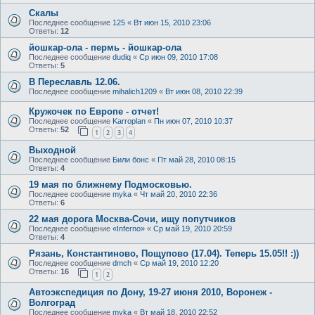
Скалы
Последнее сообщение
125
«
Вт июн 15, 2010 23:06
Ответы:
12
йошкар-ола - пермь - йошкар-ола
Последнее сообщение
dudiq
«
Ср июн 09, 2010 17:08
Ответы:
5
В Переславль 12.06.
Последнее сообщение
mihalich1209
«
Вт июн 08, 2010 22:39
Кружочек по Европе - отчет!
Последнее сообщение
Karroplan
«
Пн июн 07, 2010 10:37
Ответы:
52
1
2
3
4
Выходной
Последнее сообщение
Били бонс
«
Пт май 28, 2010 08:15
Ответы:
4
19 мая по ближнему Подмосковью.
Последнее сообщение
myka
«
Чт май 20, 2010 22:36
Ответы:
6
22 мая дорога Москва-Сочи, ищу попутчиков
Последнее сообщение
«Inferno»
«
Ср май 19, 2010 20:59
Ответы:
4
Рязань, Константиново, Пощупово (17.04). Теперь 15.05!! :))
Последнее сообщение
dmch
«
Ср май 19, 2010 12:20
Ответы:
16
1
2
Автоэкспедиция по Дону, 19-27 июня 2010, Воронеж -
Волгоград
Последнее сообщение
myka
«
Вт май 18, 2010 22:52