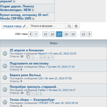
апреля!
Отдам даром. Помогу
безвозмездно. NEW
Купил мопед, которому 20 лет!
Honda CRF450x 2005
Поиск
Расширенный пои
Новая тема
1
25
26
27
28
29
32
Пред.
След.
1591 тема
…
…
Темы
25 апреля в Конаково
Последнее сообщение
МурыЧ
«
Пт июн 25, 2010 23:03
Ответы:
92
1
4
5
6
7
…
Подскажите не местному
Последнее сообщение
23rus
«
Ср июн 23, 2010 17:14
Ответы:
8
Берега реки Волчья
Последнее сообщение
125
«
Вт июн 22, 2010 07:55
Ответы:
8
Попробую тряхнуть стариной.
Последнее сообщение
Father
«
Пн июн 21, 2010 14:27
Ответы:
30
1
2
3
Точка сбора — Екатеринбург
Последнее сообщение
ТРЕНЕР
«
Пт июн 18, 2010 00:18
Ответы:
8