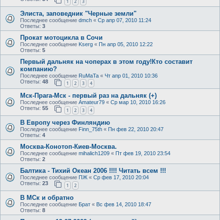
1
2
3
Элиста, заповедник "Черные земли"
Последнее сообщение
dmch
«
Ср апр 07, 2010 11:24
Ответы:
3
Прокат мотоцикла в Сочи
Последнее сообщение
Kserg
«
Пн апр 05, 2010 12:22
Ответы:
5
Первый дальняк на чоперах в этом году!Кто составит
компанию?
Последнее сообщение
RuMaTa
«
Чт апр 01, 2010 10:36
Ответы:
48
1
2
3
4
Мск-Прага-Мск - первый раз на дальняк (+)
Последнее сообщение
Amateur79
«
Ср мар 10, 2010 16:26
Ответы:
55
1
2
3
4
В Европу через Финляндию
Последнее сообщение
Finn_75th
«
Пн фев 22, 2010 20:47
Ответы:
4
Москва-Конотоп-Киев-Москва.
Последнее сообщение
mihalich1209
«
Пт фев 19, 2010 23:54
Ответы:
2
Балтика - Тихий Океан 2006 !!!! Читать всем !!!
Последнее сообщение
ПЖ
«
Ср фев 17, 2010 20:04
Ответы:
23
1
2
В МСк и обратно
Последнее сообщение
Брат
«
Вс фев 14, 2010 18:47
Ответы:
8