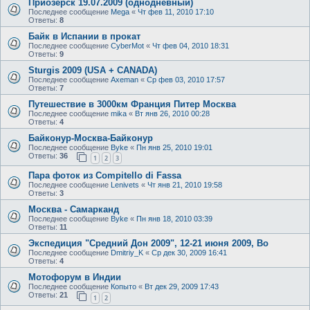
Приозерск 19.07.2009 (однодневный)
Последнее сообщение
Mega
«
Чт фев 11, 2010 17:10
Ответы:
8
Байк в Испании в прокат
Последнее сообщение
CyberMot
«
Чт фев 04, 2010 18:31
Ответы:
9
Sturgis 2009 (USA + CANADA)
Последнее сообщение
Axeman
«
Ср фев 03, 2010 17:57
Ответы:
7
Путешествие в 3000км Франция Питер Москва
Последнее сообщение
mika
«
Вт янв 26, 2010 00:28
Ответы:
4
Байконур-Москва-Байконур
Последнее сообщение
Byke
«
Пн янв 25, 2010 19:01
Ответы:
36
1
2
3
Пара фоток из Compitello di Fassa
Последнее сообщение
Lenivets
«
Чт янв 21, 2010 19:58
Ответы:
3
Москва - Самарканд
Последнее сообщение
Byke
«
Пн янв 18, 2010 03:39
Ответы:
11
Экспедиция "Средний Дон 2009", 12-21 июня 2009, Во
Последнее сообщение
Dmitriy_K
«
Ср дек 30, 2009 16:41
Ответы:
4
Мотофорум в Индии
Последнее сообщение
Копыто
«
Вт дек 29, 2009 17:43
Ответы:
21
1
2