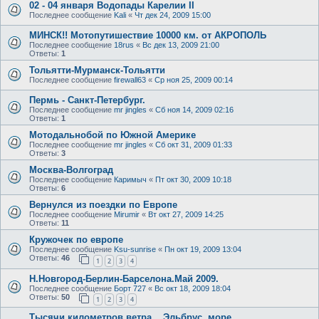
02 - 04 января Водопады Карелии II
Последнее сообщение
Kali
«
Чт дек 24, 2009 15:00
МИНСК!! Мотопутишествие 10000 км. от АКРОПОЛЬ
Последнее сообщение
18rus
«
Вс дек 13, 2009 21:00
Ответы:
1
Тольятти-Мурманск-Тольятти
Последнее сообщение
firewall63
«
Ср ноя 25, 2009 00:14
Пермь - Санкт-Петербург.
Последнее сообщение
mr jingles
«
Сб ноя 14, 2009 02:16
Ответы:
1
Мотодальнобой по Южной Америке
Последнее сообщение
mr jingles
«
Сб окт 31, 2009 01:33
Ответы:
3
Москва-Волгоград
Последнее сообщение
Каримыч
«
Пт окт 30, 2009 10:18
Ответы:
6
Вернулся из поездки по Европе
Последнее сообщение
Mirumir
«
Вт окт 27, 2009 14:25
Ответы:
11
Кружочек по европе
Последнее сообщение
Ksu-sunrise
«
Пн окт 19, 2009 13:04
Ответы:
46
1
2
3
4
Н.Новгород-Берлин-Барселона.Май 2009.
Последнее сообщение
Борт 727
«
Вс окт 18, 2009 18:04
Ответы:
50
1
2
3
4
Тысячи километров ветра... Эльбрус, море...