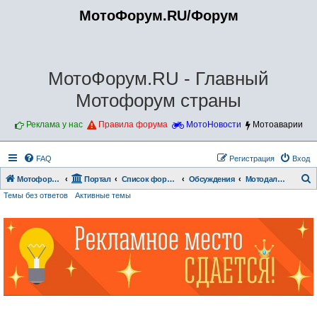
МотоФорум.RU/Форум
МотоФорум.RU - Главный
Мотофорум страны
Реклама у нас
Правила форума
МотоНовости
Мотоаварии
FAQ
Регистрация
Вход
Мотофорум.RU
Портал
Список форумов
Обсуждения
Мотодальнобои и путешествия
Темы без ответов
Активные темы
о
и
с
к