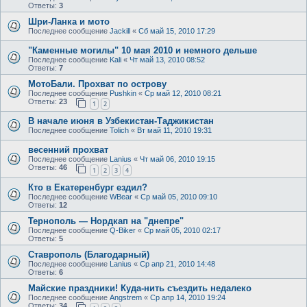
Ответы:
3
Шри-Ланка и мото
Последнее сообщение
Jackill
«
Сб май 15, 2010 17:29
"Каменные могилы" 10 мая 2010 и немного дельше
Последнее сообщение
Kali
«
Чт май 13, 2010 08:52
Ответы:
7
МотоБали. Прохват по острову
Последнее сообщение
Pushkin
«
Ср май 12, 2010 08:21
Ответы:
23
1
2
В начале июня в Узбекистан-Таджикистан
Последнее сообщение
Tolich
«
Вт май 11, 2010 19:31
весенний прохват
Последнее сообщение
Lanius
«
Чт май 06, 2010 19:15
Ответы:
46
1
2
3
4
Кто в Екатеренбург ездил?
Последнее сообщение
WBear
«
Ср май 05, 2010 09:10
Ответы:
12
Тернополь — Нордкап на "днепре"
Последнее сообщение
Q-Biker
«
Ср май 05, 2010 02:17
Ответы:
5
Ставрополь (Благодарный)
Последнее сообщение
Lanius
«
Ср апр 21, 2010 14:48
Ответы:
6
Майские праздники! Куда-нить съездить недалеко
Последнее сообщение
Angstrem
«
Ср апр 14, 2010 19:24
Ответы:
34