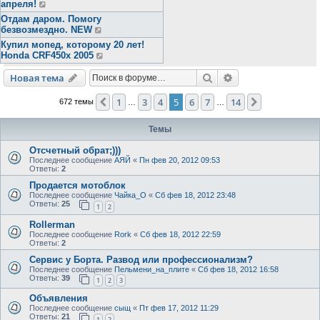
апреля!
Отдам даром. Помогу
безвозмездно. NEW
Купил мопед, которому 20 лет!
Honda CRF450x 2005
Поиск
Расширенный пои
Новая тема
1
3
4
5
6
7
14
Пред.
След.
672 темы
…
…
Темы
Отсчетный обрат;)))
Последнее сообщение
АЯЙ
«
Пн фев 20, 2012 09:53
Ответы:
2
Продается мотоблок
Последнее сообщение
Чайка_О
«
Сб фев 18, 2012 23:48
Ответы:
25
1
2
Rollerman
Последнее сообщение
Rork
«
Сб фев 18, 2012 22:59
Ответы:
2
Сервис у Борта. Развод или профессионализм?
Последнее сообщение
Пельмени_на_плите
«
Сб фев 18, 2012 16:58
Ответы:
39
1
2
3
Объявления
Последнее сообщение
сыщ
«
Пт фев 17, 2012 11:29
Ответы:
21
1
2