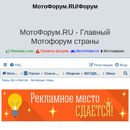
МотоФорум.RU/Форум
МотоФорум.RU - Главный
Мотофорум страны
Реклама у нас
Правила форума
МотоНовости
Мотоаварии
FAQ
Регистрация
Вход
Мотофорум.RU
Портал
Список форумов
Общение
БЕСЕДКА- БОЛТАЛКА
Юмор
Темы без ответов
Активные темы
о
и
с
к