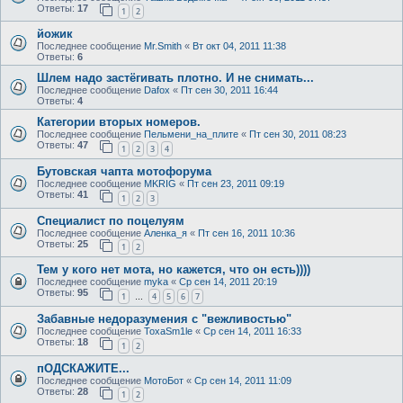
Ответы:
17
1
2
йожик
Последнее сообщение
Mr.Smith
«
Вт окт 04, 2011 11:38
Ответы:
6
Шлем надо застёгивать плотно. И не снимать...
Последнее сообщение
Dafox
«
Пт сен 30, 2011 16:44
Ответы:
4
Категории вторых номеров.
Последнее сообщение
Пельмени_на_плите
«
Пт сен 30, 2011 08:23
Ответы:
47
1
2
3
4
Бутовская чапта мотофорума
Последнее сообщение
MKRIG
«
Пт сен 23, 2011 09:19
Ответы:
41
1
2
3
Специалист по поцелуям
Последнее сообщение
Аленка_я
«
Пт сен 16, 2011 10:36
Ответы:
25
1
2
Тем у кого нет мота, но кажется, что он есть))))
Последнее сообщение
myka
«
Ср сен 14, 2011 20:19
Ответы:
95
1
4
5
6
7
…
Забавные недоразумения с "вежливостью"
Последнее сообщение
ToxaSm1le
«
Ср сен 14, 2011 16:33
Ответы:
18
1
2
пОДСКАЖИТЕ...
Последнее сообщение
МотоБот
«
Ср сен 14, 2011 11:09
Ответы:
28
1
2