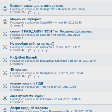
Классические цвета мотоциклов
Последнее сообщение
Stranger707
«
Пн ноя 14, 2011 00:42
Ответы:
25
1
2
Марио на скутере!!
Последнее сообщение
Саша555
«
Чт ноя 10, 2011 22:50
Ответы:
4
серия "ГРАЖДАНИН ПОЭТ" от Михаила Ефремова
Последнее сообщение
Lenivets
«
Чт ноя 03, 2011 21:28
Ответы:
7
Ну вообще ребята наглые))
Последнее сообщение
karmoran
«
Чт ноя 03, 2011 11:25
Ответы:
47
1
2
3
4
РяДоВой ШварЦ
Последнее сообщение
Вальдемар Карлович
«
Вт окт 25, 2011 10:44
Ответы:
9
45 причин
Последнее сообщение
Hooligan22
«
Пн окт 24, 2011 22:44
Ответы:
16
1
2
новые правила ПДД
Последнее сообщение
Thug
«
Пн окт 24, 2011 12:08
Ответы:
5
zaez купил мотоцикл !!!
Последнее сообщение
Ket-malu
«
Сб окт 22, 2011 18:26
Ответы:
2
Звери средней полосы
Последнее сообщение
Ташка Ведьмочка
«
Чт окт 06, 2011 07:37