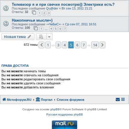
Телевизор я и при свечке посмотрю)) Электрики есть?
Последнее сообщение
Qu@der
«
Вт сен 13, 2011 21:21
Ответы:
32
1
2
3
Нажопничьи мысли=)
Последнее сообщение
-=ЧиБиС=-
«
Ср сен 07, 2011 16:51
Ответы:
100
1
4
5
6
7
…
Новая тема
1
3
4
5
6
7
14
Пред.
След.
672 темы
…
…
ПРАВА ДОСТУПА
Вы
не можете
начинать темы
Вы
не можете
отвечать на сообщения
Вы
не можете
редактировать свои сообщения
Вы
не можете
удалять свои сообщения
Вы
не можете
добавлять вложения
Мотофорум.RU
Портал
Список форумов
Создано на основе
phpBB
® Forum Software © phpBB Limited
Русская поддержка phpBB