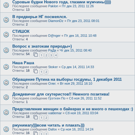
Суровые будни Нового года, глазами мужчины)))))
Последнее сообщение
Paklon
«
Пт дек 23, 2011 11:26
Ответы:
13
В предверьи НГ посмеялся.
Последнее сообщение
DiamonDz
«
Пт дек 23, 2011 08:01
Ответы:
2
СТИШОК
Последнее сообщение
D@nger
«
Пт дек 16, 2011 10:48
Ответы:
4
Вопрос к знатокам природы=)
Последнее сообщение
РаДа
«
Чт дек 15, 2011 08:40
Ответы:
54
1
2
3
4
Наша Раша
Последнее сообщение
Stoker
«
Ср дек 14, 2011 14:33
Ответы:
18
1
2
Обращение Путина на выборы госдумы, 1 декабря 2011
Последнее сообщение
Олег.
«
Вт ноя 29, 2011 16:10
Ответы:
2
Дождевичег для скутеристов!! Немного позитива!
Последнее сообщение
Грэтхен По
«
Сб ноя 26, 2011 11:52
Ответы:
1
Представление женщин о байкерах и не много о пешеходах :)
Последнее сообщение
valdemar
«
Сб ноя 19, 2011 03:04
Ответы:
18
1
2
ржунимагу)))всем читать и плакать)))
Последнее сообщение
Dafox
«
Ср ноя 16, 2011 14:24
Ответы:
16
1
2