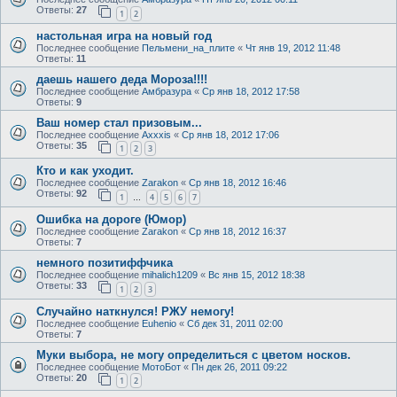
Ответы:
27
1
2
настольная игра на новый год
Последнее сообщение
Пельмени_на_плите
«
Чт янв 19, 2012 11:48
Ответы:
11
даешь нашего деда Мороза!!!!
Последнее сообщение
Амбразура
«
Ср янв 18, 2012 17:58
Ответы:
9
Ваш номер стал призовым...
Последнее сообщение
Axxxis
«
Ср янв 18, 2012 17:06
Ответы:
35
1
2
3
Кто и как уходит.
Последнее сообщение
Zarakon
«
Ср янв 18, 2012 16:46
Ответы:
92
1
4
5
6
7
…
Ошибка на дороге (Юмор)
Последнее сообщение
Zarakon
«
Ср янв 18, 2012 16:37
Ответы:
7
немного позитиффчика
Последнее сообщение
mihalich1209
«
Вс янв 15, 2012 18:38
Ответы:
33
1
2
3
Случайно наткнулся! РЖУ немогу!
Последнее сообщение
Euhenio
«
Сб дек 31, 2011 02:00
Ответы:
7
Муки выбора, не могу определиться с цветом носков.
Последнее сообщение
МотоБот
«
Пн дек 26, 2011 09:22
Ответы:
20
1
2