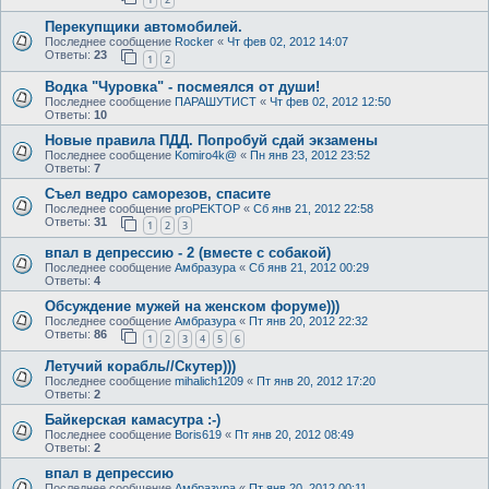
Перекупщики автомобилей.
Последнее сообщение
Rocker
«
Чт фев 02, 2012 14:07
Ответы:
23
1
2
Водка "Чуровка" - посмеялся от души!
Последнее сообщение
ПАРАШУТИСТ
«
Чт фев 02, 2012 12:50
Ответы:
10
Новые правила ПДД. Попробуй сдай экзамены
Последнее сообщение
Komiro4k@
«
Пн янв 23, 2012 23:52
Ответы:
7
Съел ведро саморезов, спасите
Последнее сообщение
proPEKTOP
«
Сб янв 21, 2012 22:58
Ответы:
31
1
2
3
впал в депрессию - 2 (вместе с собакой)
Последнее сообщение
Амбразура
«
Сб янв 21, 2012 00:29
Ответы:
4
Обсуждение мужей на женском форуме)))
Последнее сообщение
Амбразура
«
Пт янв 20, 2012 22:32
Ответы:
86
1
2
3
4
5
6
Летучий корабль//Скутер)))
Последнее сообщение
mihalich1209
«
Пт янв 20, 2012 17:20
Ответы:
2
Байкерская камасутра :-)
Последнее сообщение
Boris619
«
Пт янв 20, 2012 08:49
Ответы:
2
впал в депрессию
Последнее сообщение
Амбразура
«
Пт янв 20, 2012 00:11